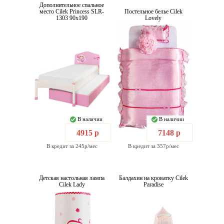
Дополнительное спальное
место Cilek Princess SLR-
Постельное белье Cilek
1303 90x190
Lovely
В наличии
В наличии
4915 р
7148 р
В кредит за 245р/мес
В кредит за 357р/мес
Детская настольная лампа
Балдахин на кроватку Cilek
Cilek Lady
Paradise