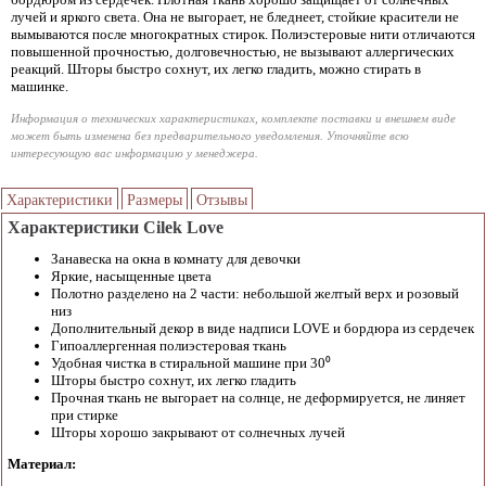
лучей и яркого света. Она не выгорает, не бледнеет, стойкие красители не
вымываются после многократных стирок. Полиэстеровые нити отличаются
повышенной прочностью, долговечностью, не вызывают аллергических
реакций. Шторы быстро сохнут, их легко гладить, можно стирать в
машинке.
Информация о технических характеристиках, комплекте поставки и внешнем виде
может быть изменена без предварительного уведомления. Уточняйте всю
интересующую вас информацию у менеджера.
Характеристики
Размеры
Отзывы
Характеристики Cilek Love
Занавеска на окна в комнату для девочки
Яркие, насыщенные цвета
Полотно разделено на 2 части: небольшой желтый верх и розовый
низ
Дополнительный декор в виде надписи LOVE и бордюра из сердечек
Гипоаллергенная полиэстеровая ткань
Удобная чистка в стиральной машине при 30⁰
Шторы быстро сохнут, их легко гладить
Прочная ткань не выгорает на солнце, не деформируется, не линяет
при стирке
Шторы хорошо закрывают от солнечных лучей
Материал: