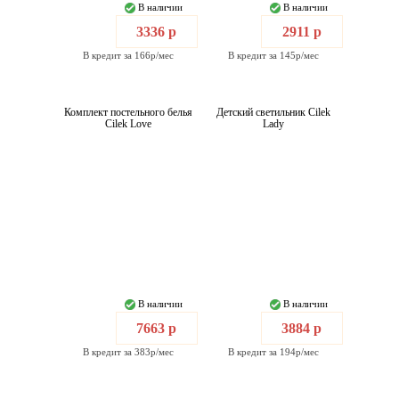
В наличии
В наличии
3336 р
2911 р
В кредит за 166р/мес
В кредит за 145р/мес
Комплект постельного белья
Детский светильник Cilek
Cilek Love
Lady
В наличии
В наличии
7663 р
3884 р
В кредит за 383р/мес
В кредит за 194р/мес