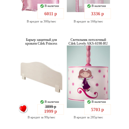
В наличии
В наличии
6011 р
3336 р
В кредит за 300р/мес
В кредит за 166р/мес
Барьер защитный для
Светильник потолочный
кровати Cilek Princess
Cilek Lovely AKS-6198-RU
В наличии
В наличии
3899 р
5703 р
1999 р
В кредит за 99р/мес
В кредит за 285р/мес