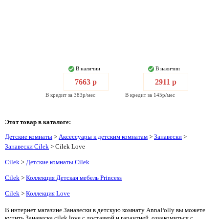
В наличии
В наличии
7663 р
2911 р
В кредит за 383р/мес
В кредит за 145р/мес
Этот товар в каталоге:
Детские комнаты
>
Аксессуары к детским комнатам
>
Занавески
>
Занавески Cilek
> Cilek Love
Cilek
>
Детские комнаты Cilek
Cilek
>
Коллекция Детская мебель Princess
Cilek
>
Коллекция Love
В интернет магазине Занавески в детскую комнату AnnaPolly вы можете
купить Занавеска cilek love с доставкой и гарантией, ознакомиться с