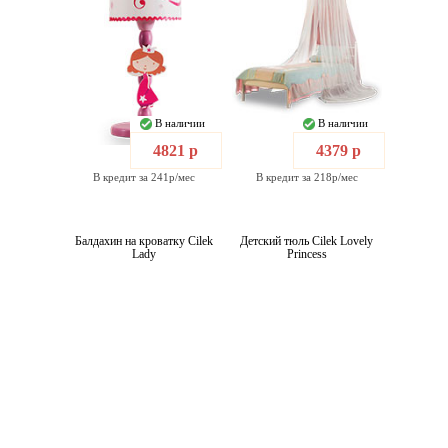
В наличии
В наличии
4821 р
4379 р
В кредит за 241р/мес
В кредит за 218р/мес
Балдахин на кроватку Cilek
Детский тюль Cilek Lovely
Lady
Princess