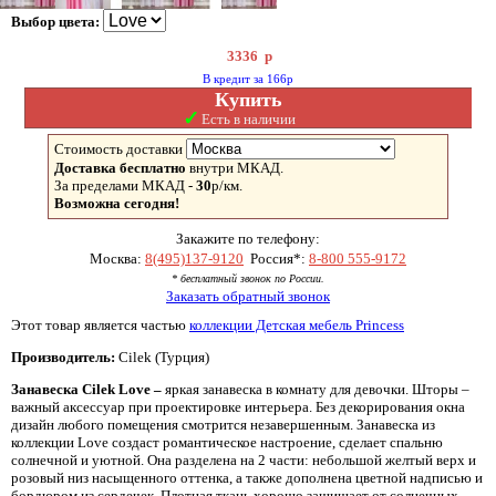
Выбор цвета:
3336
р
В кредит за 166р
Купить
✓
Есть в наличии
Стоимость доставки
Доставка бесплатно
внутри МКАД.
За пределами МКАД -
30
р/км.
Возможна сегодня!
Закажите по телефону:
Москва:
8(495)137-9120
Россия*:
8-800 555-9172
* бесплатный звонок по России.
Заказать обратный звонок
Этот товар является частью
коллекции Детская мебель Princess
Производитель:
Cilek (Турция)
Занавеска Cilek Love –
яркая занавеска в комнату для девочки. Шторы –
важный аксессуар при проектировке интерьера. Без декорирования окна
дизайн любого помещения смотрится незавершенным. Занавеска из
коллекции Love создаст романтическое настроение, сделает спальню
солнечной и уютной. Она разделена на 2 части: небольшой желтый верх и
розовый низ насыщенного оттенка, а также дополнена цветной надписью и
бордюром из сердечек. Плотная ткань хорошо защищает от солнечных