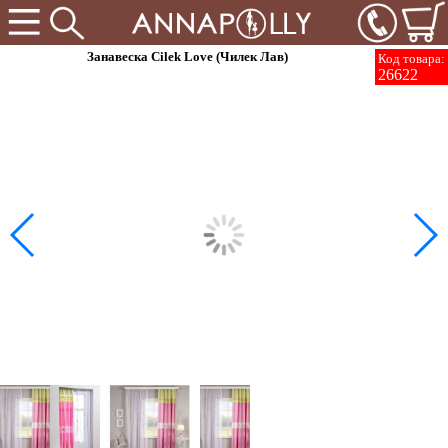
Занавеска Cilek Love (Чилек Лав)
Код товара:
26622