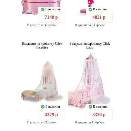
В наличии
В наличии
7148 р
4821 р
В кредит за 357р/мес
В кредит за 241р/мес
Балдахин на кроватку Cilek
Балдахин на кроватку Cilek
Paradise
Lady
В наличии
В наличии
4379 р
3336 р
В кредит за 218р/мес
В кредит за 166р/мес