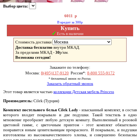
Выбор цвета:
6011
р
В кредит за 300р
Купить
✓
Есть в наличии
Стоимость доставки
Доставка бесплатно
внутри МКАД.
За пределами МКАД -
30
р/км.
Возможна сегодня!
Закажите по телефону:
Москва:
8(495)137-9120
Россия*:
8-800 555-9172
* бесплатный звонок по России.
Заказать обратный звонок
Этот товар является частью
коллекции Детская мебель Princess
Производитель:
Cilek (Турция)
Комплект постельного белья Cilek Lady
- изысканный комплект, в состав
которого входит покрывало и две подушки. Такой текстиль в одно
мгновение преобразит любую детскую комнату. Выполненный в розовой
цветовой гамме, с цветочным принтом - этот комплект обязательно
понравится юным ценительницам прекрасного. И покрывало, и подушки
изготовлены из высококачественного хлопка, и совершенно безопасны
даже для совсем маленьких детей.