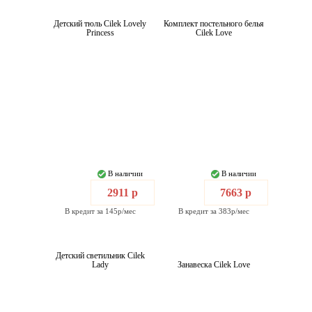
Детский тюль Cilek Lovely
Комплект постельного белья
Princess
Cilek Love
В наличии
В наличии
2911 р
7663 р
В кредит за 145р/мес
В кредит за 383р/мес
Детский светильник Cilek
Lady
Занавеска Cilek Love