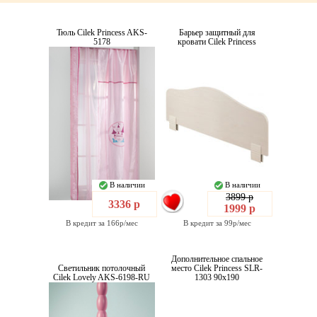
Тюль Cilek Princess AKS-
Барьер защитный для
5178
кровати Cilek Princess
В наличии
В наличии
3899 р
3336 р
1999 р
В кредит за 166р/мес
В кредит за 99р/мес
Дополнительное спальное
Светильник потолочный
место Cilek Princess SLR-
Cilek Lovely AKS-6198-RU
1303 90x190