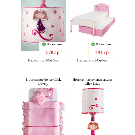
В наличии
В наличии
5703 р
4915 р
В кредит за 285р/мес
В кредит за 245р/мес
Постельное белье Cilek
Детская настольная лампа
Lovely
Cilek Lady