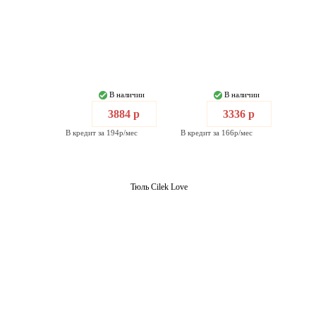
В наличии
В наличии
3884 р
3336 р
В кредит за 194р/мес
В кредит за 166р/мес
Тюль Cilek Love