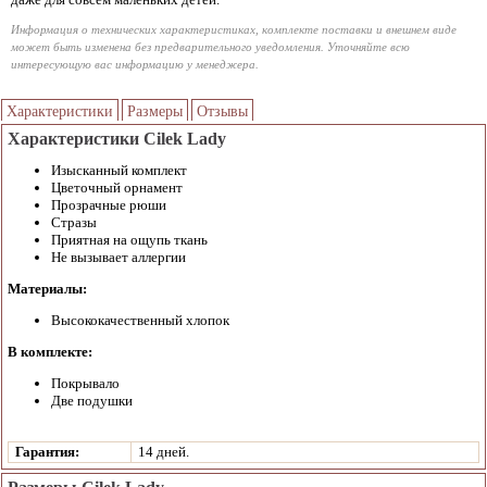
Информация о технических характеристиках, комплекте поставки и внешнем виде
может быть изменена без предварительного уведомления. Уточняйте всю
интересующую вас информацию у менеджера.
Характеристики
Размеры
Отзывы
Характеристики Cilek Lady
Изысканный комплект
Цветочный орнамент
Прозрачные рюши
Стразы
Приятная на ощупь ткань
Не вызывает аллергии
Материалы:
Высококачественный хлопок
В комплекте:
Покрывало
Две подушки
Гарантия:
14 дней.