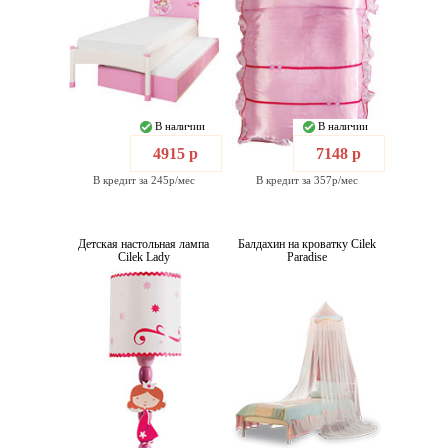
В наличии
В наличии
4915 р
7148 р
В кредит за 245р/мес
В кредит за 357р/мес
Детская настольная лампа
Балдахин на кроватку Cilek
Cilek Lady
Paradise