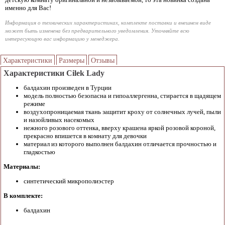
именно для Вас!
Информация о технических характеристиках, комплекте поставки и внешнем виде
может быть изменена без предварительного уведомления. Уточняйте всю
интересующую вас информацию у менеджера.
Характеристики
Размеры
Отзывы
Характеристики Cilek Lady
балдахин произведен в Турции
модель полностью безопасна и гипоаллергенна, стирается в щадящем
режиме
воздухопроницаемая ткань защитит кроху от солнечных лучей, пыли
и назойливых насекомых
нежного розового оттенка, вверху крашена яркой розовой короной,
прекрасно впишется в комнату для девочки
материал из которого выполнен балдахин отличается прочностью и
гладкостью
Материалы:
синтетический микрополиэстер
В комплекте:
балдахин