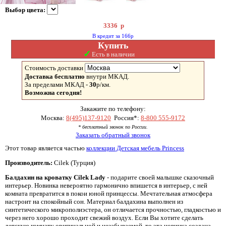
Выбор цвета:
3336
р
В кредит за 166р
Купить
✓
Есть в наличии
Стоимость доставки
Доставка бесплатно
внутри МКАД.
За пределами МКАД -
30
р/км.
Возможна сегодня!
Закажите по телефону:
Москва:
8(495)137-9120
Россия*:
8-800 555-9172
* бесплатный звонок по России.
Заказать обратный звонок
Этот товар является частью
коллекции Детская мебель Princess
Производитель:
Cilek (Турция)
Балдахин на кроватку Cilek Lady
- подарите своей малышке сказочный
интерьер. Новинка невероятно гармонично впишется в интерьер, с ней
комната превратится в покои юной принцессы. Мечтательная атмосфера
настроит на спокойный сон. Материал балдахина выполнен из
синтетического микрополиэстера, он отличается прочностью, гладкостью и
через него хорошо проходит свежий воздух. Если Вы хотите сделать
детскую комнату оригинальной и незабываемой, то эта новинка создана