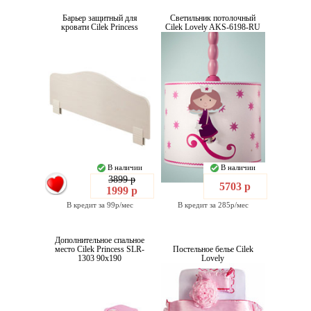
Барьер защитный для
Светильник потолочный
кровати Cilek Princess
Cilek Lovely AKS-6198-RU
В наличии
В наличии
3899 р
5703 р
1999 р
В кредит за 99р/мес
В кредит за 285р/мес
Дополнительное спальное
место Cilek Princess SLR-
Постельное белье Cilek
1303 90x190
Lovely