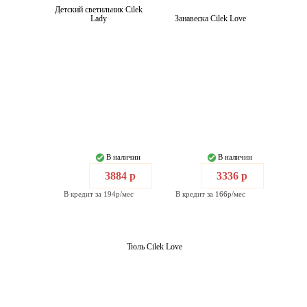
Детский светильник Cilek
Lady
Занавеска Cilek Love
В наличии
В наличии
3884 р
3336 р
В кредит за 194р/мес
В кредит за 166р/мес
Тюль Cilek Love