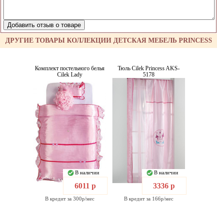
ДРУГИЕ ТОВАРЫ КОЛЛЕКЦИИ ДЕТСКАЯ МЕБЕЛЬ PRINCESS
Комплект постельного белья
Тюль Cilek Princess AKS-
Cilek Lady
5178
В наличии
В наличии
6011 р
3336 р
В кредит за 300р/мес
В кредит за 166р/мес