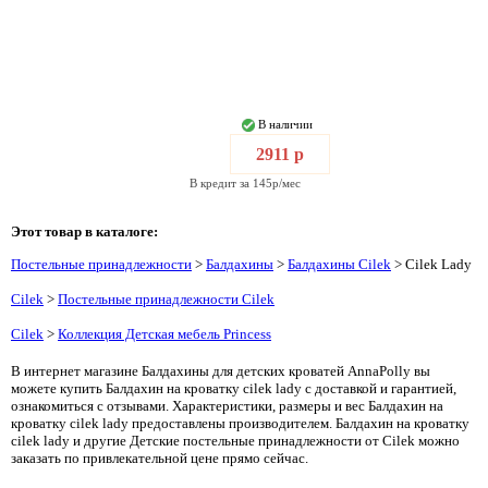
В наличии
2911 р
В кредит за 145р/мес
Этот товар в каталоге:
Постельные принадлежности
>
Балдахины
>
Балдахины Cilek
> Cilek Lady
Cilek
>
Постельные принадлежности Cilek
Cilek
>
Коллекция Детская мебель Princess
В интернет магазине Балдахины для детских кроватей AnnaPolly вы
можете купить Балдахин на кроватку cilek lady с доставкой и гарантией,
ознакомиться с отзывами. Характеристики, размеры и вес Балдахин на
кроватку cilek lady предоставлены производителем. Балдахин на кроватку
cilek lady и другие Детские постельные принадлежности от Cilek можно
заказать по привлекательной цене прямо сейчас.