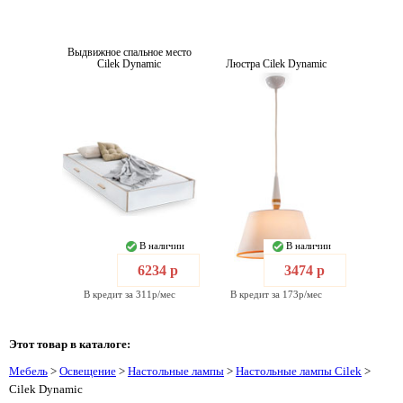
Выдвижное спальное место
Cilek Dynamic
Люстра Cilek Dynamic
В наличии
В наличии
6234 р
3474 р
В кредит за 311р/мес
В кредит за 173р/мес
Этот товар в каталоге:
Мебель
>
Освещение
>
Настольные лампы
>
Настольные лампы Cilek
>
Cilek Dynamic