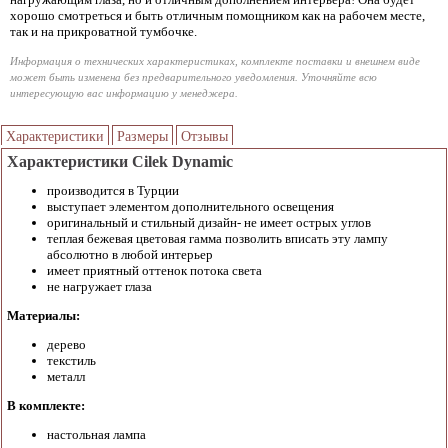
хорошо смотреться и быть отличным помощником как на рабочем месте,
так и на прикроватной тумбочке.
Информация о технических характеристиках, комплекте поставки и внешнем виде
может быть изменена без предварительного уведомления. Уточняйте всю
интересующую вас информацию у менеджера.
Характеристики
Размеры
Отзывы
Характеристики Cilek Dynamic
производится в Турции
выступает элементом дополнительного освещения
оригинальный и стильный дизайн- не имеет острых углов
теплая бежевая цветовая гамма позволить вписать эту лампу
абсолютно в любой интерьер
имеет приятный оттенок потока света
не нагружает глаза
Материалы:
дерево
текстиль
металл
В комплекте:
настольная лампа