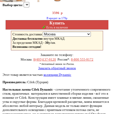
Выбор цвета:
3596
р
В кредит за 179р
Купить
✓
Есть в наличии
Стоимость доставки
Доставка бесплатно
внутри МКАД.
За пределами МКАД -
30
р/км.
Возможна сегодня!
Закажите по телефону:
Москва:
8(495)137-9120
Россия*:
8-800 555-9172
* бесплатный звонок по России.
Заказать обратный звонок
Этот товар является частью
коллекции Dynamic
Производитель:
Cilek (Турция)
Настольная лампа Cilek Dynamic
- сочетание утонченного современного
стиля, практичных материалов и качественной сборки изделия - всё это в
новинке от Cilek. Конструкция имеет плавные и мягкие линии, скошенные
углы и округлые формы. Благодаря кремовой расцветки, лампа впишется в
абсолютно любой интерьер. Данная модель не только имеет функции
дополнительного освещения с приятным оттенком потока света, не
нагружающим глаза, но и отличным дополнением интерьера! Она будет