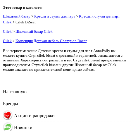
Этот товар в каталоге:
Школьный базар
>
Кресла и стулья для парт
>
Кресла и стулья для парт
Cilek
> Cilek BiSeat
Cilek
>
Школьный базар Cilek
Cilek
>
Коллекция Детская мебель Champion Racer
В интернет магазине Детские кресла и стулья для парт AnnaPolly вы
можете купить Стул cilek biseat с доставкой и гарантией, ознакомиться с
отзывами. Характеристики, размеры и вес Стул cilek biseat предоставлены
производителем. Стул cilek biseat и другие Школьный базар от Cilek
можно заказать по привлекательной цене прямо сейчас.
На главную
Бренды
%
Акции и рапродажи
Новинки