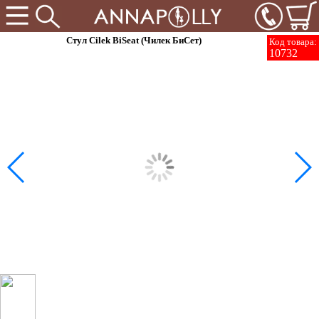
Стул Cilek BiSeat (Чилек БиСет)
Код товара:
10732