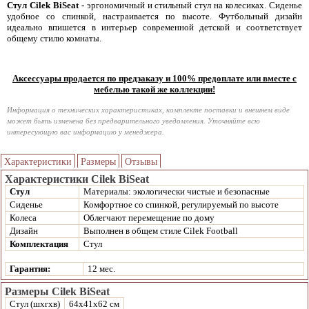
Стул Cilek BiSeat -
эргономичный и стильный стул на колесиках. Сиденье
удобное со спинкой, настраивается по высоте. Футбольный дизайн
идеально впишется в интерьер современной детской и соответствует
общему стилю комнаты.
Аксессуары продается по предзаказу и 100% предоплате или вместе с
мебелью такой же коллекции!
Информация о технических характеристиках, комплекте поставки и внешнем виде
может быть изменена без предварительного уведомления. Уточняйте всю
интересующую вас информацию у менеджера.
Характеристики
Размеры
Отзывы
Характеристики Cilek BiSeat
Стул
Материалы: экологически чистые и безопасные
Сиденье
Комфортное со спинкой, регулируемый по высоте
Колеса
Облегчают перемещение по дому
Дизайн
Выполнен в общем стиле Cilek Football
Комплектация
Стул
Гарантия:
12 мес.
Размеры Cilek BiSeat
Стул (шхгхв)
64x41x62 см