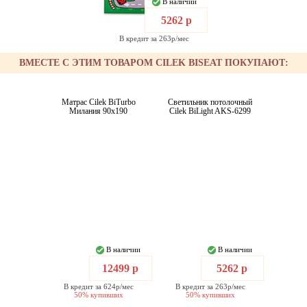
В наличии
5262 р
В кредит за 263р/мес
ВМЕСТЕ С ЭТИМ ТОВАРОМ CILEK BISEAT ПОКУПАЮТ:
Матрас Cilek BiTurbo
Светильник потолочный
Милания 90x190
Cilek BiLight AKS-6299
В наличии
В наличии
12499 р
5262 р
В кредит за 624р/мес
В кредит за 263р/мес
50% купивших
50% купивших