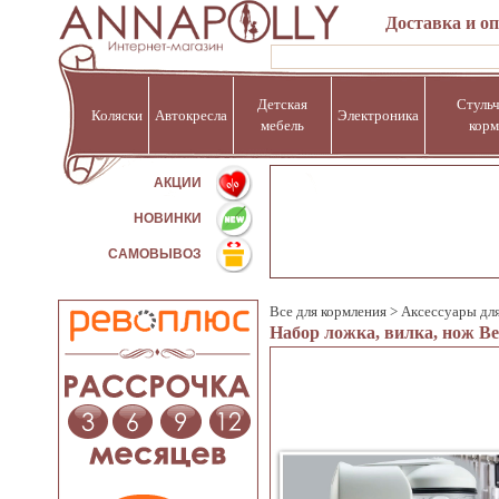
Доставка и о
Детская
Стульч
Коляски
Автокресла
Электроника
мебель
корм
%
АКЦИИ
НОВИНКИ
САМОВЫВОЗ
Все для кормления
>
Аксессуары дл
Набор ложка, вилка, нож Bea