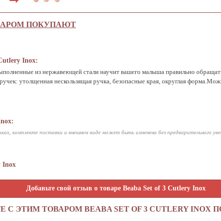
ВАРОМ ПОКУПАЮТ
utlery Inox:
выполненные из нержавеющей стали научит вашего малыша правильно обращат
ручек: утолщенная нескользящая ручка, безопасные края, округлая форма.Мо
Inox:
ках, комплекте поставки и внешнем виде может быть изменена без предварительного ув
 Inox
Добавьте свой отзыв о товаре Beaba Set of 3 Cutlery Inox
Е С ЭТИМ ТОВАРОМ BEABA SET OF 3 CUTLERY INOX 