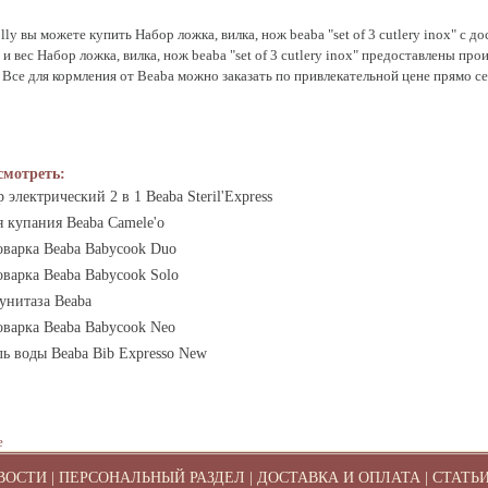
y вы можете купить Набор ложка, вилка, нож beaba "set of 3 cutlery inox" с до
 вес Набор ложка, вилка, нож beaba "set of 3 cutlery inox" предоставлены про
гие Все для кормления от Beaba можно заказать по привлекательной цене прямо с
смотреть:
 электрический 2 в 1 Beaba Steril'Express
 купания Beaba Camele'o
оварка Beaba Babycook Duo
варка Beaba Babycook Solo
унитаза Beaba
оварка Beaba Babycook Neo
ь воды Beaba Bib Expresso New
е
ВОСТИ
|
ПЕРСОНАЛЬНЫЙ РАЗДЕЛ
|
ДОСТАВКА И ОПЛАТА
|
СТАТЬ