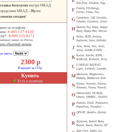
E
Edu-Play, Eezykids, Egg ...
ставка бесплатно
внутри МКАД.
Family, FD-Design,
F
 пределами МКАД -
30
р/км.
Feretti, Flexa, Fox,
Funkids ...
зможна сегодня!
Gandylyan, GB, Gesslein,
G
Geuther, Giovanni, Graco
...
Haenim Toy, Hape, Happy
жите по телефону:
H
Baby, Happy Box, Hartan
ква:
8-495 137-9120
...
сия*:
8-800 555-9172
Iiamo, IKID, Incanto,
I
платный звонок по России.
Inglesina, Intex, Italbaby
зать обратный звонок
...
Jane, Jetem, Joie, Joolz,
J
Joovy, JuJuBe (США) ...
ор цвета:
Kaiser, Kettler, KHW,
K
KidKraft, Kidsmill, Kiwy
2300
р
...
L'OISEAU BATEAU,
L
В кредит за 115р
Lapsi, Larktale, Leander,
Loon ...
Купить
Maclaren, Magformers,
M
Makaby, Makkaroni Kids
✓
Есть в наличии
...
Nanan, Nanotec, Nattou,
N
Neonato, Noony, Noordi,
Nuk ...
Odenwalder, Ok Baby,
O
Omnio, ORIBEL, OSANN,
Oyster ...
Pabobo, Paidi, Panasonic,
P
Papallona, Paradiso ...
QPLAY, Quadro, Quinny
Q
...
Ramicom, Ramili Baby,
R
Rastar, Razor, Recaro, RT
...
Safe Care, Safety 1st,