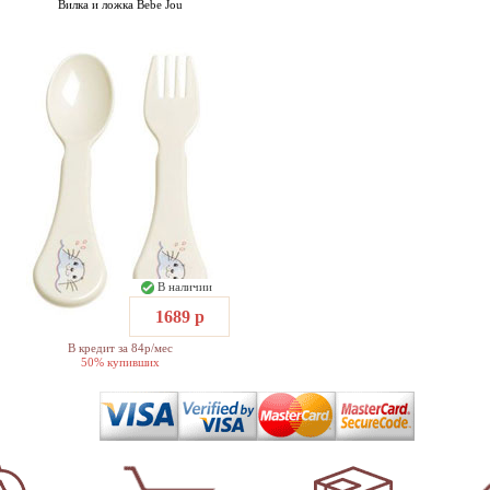
Вилка и ложка Bebe Jou
В наличии
1689 р
В кредит за 84р/мес
50% купивших