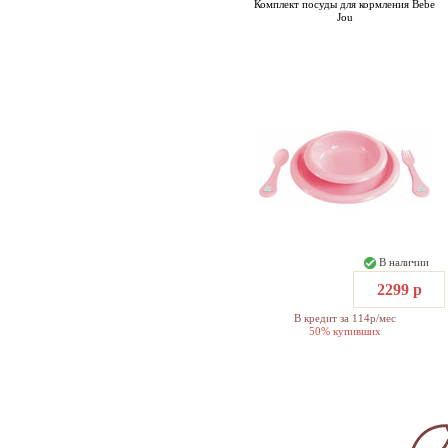
Комплект посуды для кормления Bebe
Jou
В наличии
2299 р
В кредит за 114р/мес
50% купивших