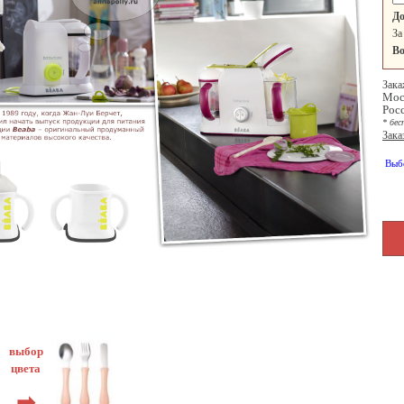
До
За
Во
Зака
Мос
Рос
* бес
Зака
Выб
выбор
цвета
➡