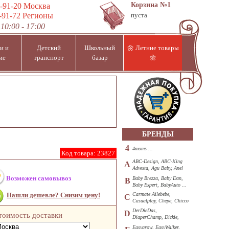
Корзина
№1
-91-20
Москва
-91-72
Регионы
пуста
10:00 - 17:00
и и
Детский
Школьный
🌼 Летние товары
ие
транспорт
базар
🌼
БРЕНДЫ
4
4moms ...
Код товара:
23827
ABC-Design, ABC-King
A
Advesta, Agu Baby, Anel
...
Возможен самовывоз
Baby Brezza, Baby Dan,
B
Baby Expert, BabyAuto ...
Нашли дешевле? Снизим цену!
Carmate Ailebebe,
C
Casualplay, Chepe, Chicco
...
DerDieDas,
D
тоимость доставки
DiaperChamp, Dickie,
Diono, DOHANY ...
Easygrow, EasyWalker,