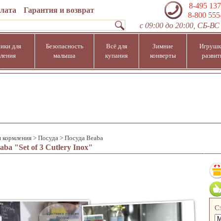
8-495 137
плата
Гарантия и возврат
8-800 555
с 09:00 до 20:00, СБ-ВС 
ики для
Безопасность
Всё для
Зимние
Игрушк
ления
малыша
купания
конверты
развит
я кормления
>
Посуда
>
Посуда Beaba
ba "Set of 3 Cutlery Inox"
С