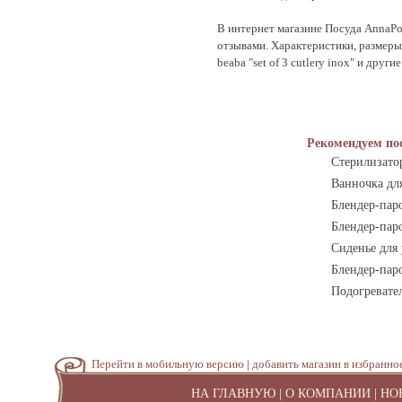
В интернет магазине Посуда AnnaPoll
отзывами. Характеристики, размеры и
beaba "set of 3 cutlery inox" и дру
Рекомендуем по
Стерилизатор
Ванночка для
Блендер-пар
Блендер-паро
Сиденье для 
Блендер-пар
Подогревател
Перейти в мобильную версию
|
добавить магазин в избранно
НА ГЛАВНУЮ
|
О КОМПАНИИ
|
НО