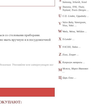
S
Samsung, Schardt, Scool
...
Teutonia, TFK, Thule,
T
Toyland, Travis Designs ...
U
U.D. Linden, Uppababy ...
Valco Baby, Vamvigvam,
V
Vitus, Voksi ...
W
Weelz, Weina, Welldon ...
ься со столовыми приборами.
X
жно мыть вручную и в посудомоечной
X-Lander ...
Y
Y-SCOO, Yedoo ...
Z
Zizzz, Zooper ...
К
Капризун матрасы ...
едомления. Уточняйте всю интересующую вас
Можга, Мороз Иванович
М
...
Ц
Царь Елка ...
ПОКУПАЮТ: