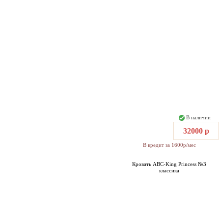
В наличии
32000 р
В кредит за 1600р/мес
Кровать ABC-King Princess №3
классика