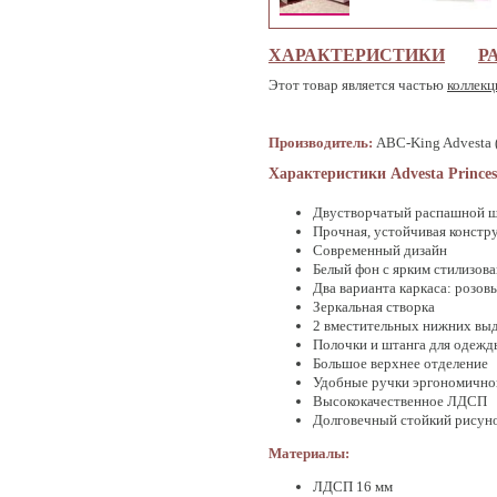
ХАРАКТЕРИСТИКИ
Р
Этот товар является частью
коллекц
Производитель:
ABC-King Advesta 
Характеристики Advesta Princes
Двустворчатый распашной ш
Прочная, устойчивая констр
Современный дизайн
Белый фон с ярким стилизов
Два варианта каркаса: розов
Зеркальная створка
2 вместительных нижних вы
Полочки и штанга для одежд
Большое верхнее отделение
Удобные ручки эргономичн
Высококачественное ЛДСП
Долговечный стойкий рисун
Материалы:
ЛДСП 16 мм