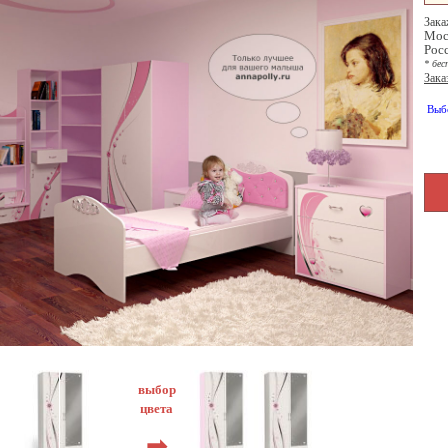
Зака
Мос
Рос
* бес
Зака
Выб
выбор
цвета
➡