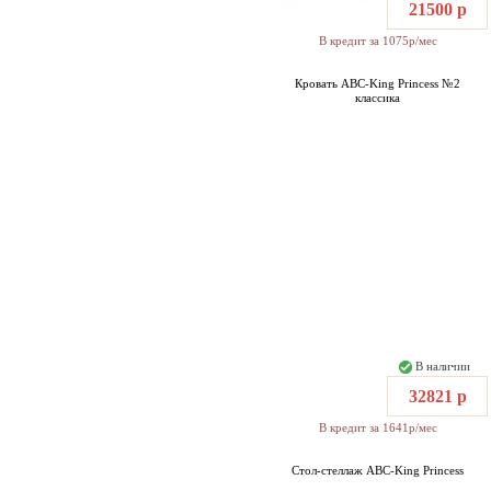
21500 р
В кредит за 1075р/мес
Кровать ABC-King Princess №2
классика
В наличии
32821 р
В кредит за 1641р/мес
Стол-стеллаж ABC-King Princess