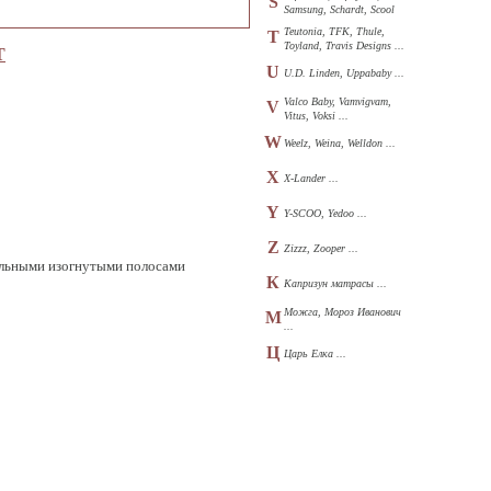
S
Samsung, Schardt, Scool
...
Teutonia, TFK, Thule,
T
Toyland, Travis Designs ...
Т
U
U.D. Linden, Uppababy ...
Valco Baby, Vamvigvam,
V
Vitus, Voksi ...
W
Weelz, Weina, Welldon ...
X
X-Lander ...
Y
Y-SCOO, Yedoo ...
Z
Zizzz, Zooper ...
кальными изогнутыми полосами
К
Капризун матрасы ...
Можга, Мороз Иванович
М
...
Ц
Царь Елка ...