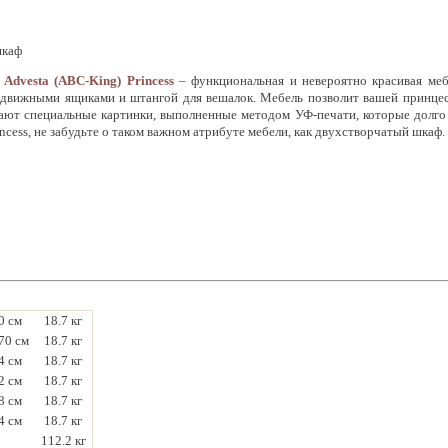
шкаф
Advesta (ABC-King) Princess
– функциональная и невероятно красивая меб
движными ящиками и штангой для вешалок. Мебель позволит вашей принцесс
ют специальные картинки, выполненные методом УФ-печати, которые долго 
incess, не забудьте о таком важном атрибуте мебели, как двухстворчатый шкаф.
0 см
18.7 кг
70 см
18.7 кг
4 см
18.7 кг
2 см
18.7 кг
8 см
18.7 кг
4 см
18.7 кг
112.2 кг