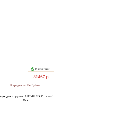
В наличии
31467 р
В кредит за 1573р/мес
щик для игрушек ABC-KING Princess/
Фея