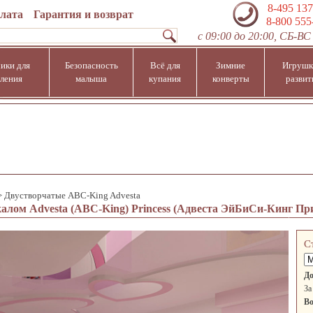
8-495 137
плата
Гарантия и возврат
8-800 555
с 09:00 до 20:00, СБ-ВС 
ики для
Безопасность
Всё для
Зимние
Игрушк
ления
малыша
купания
конверты
развит
>
Двустворчатые ABC-King Advesta
алом Advesta (ABC-King) Princess (Адвеста ЭйБиСи-Кинг Пр
С
До
За
Во