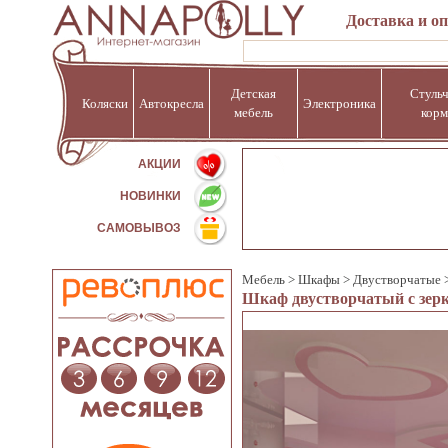
Доставка и о
Детская
Стульч
Коляски
Автокресла
Электроника
мебель
корм
%
АКЦИИ
НОВИНКИ
САМОВЫВОЗ
Мебель
>
Шкафы
>
Двустворчатые
Шкаф двустворчатый с зерк