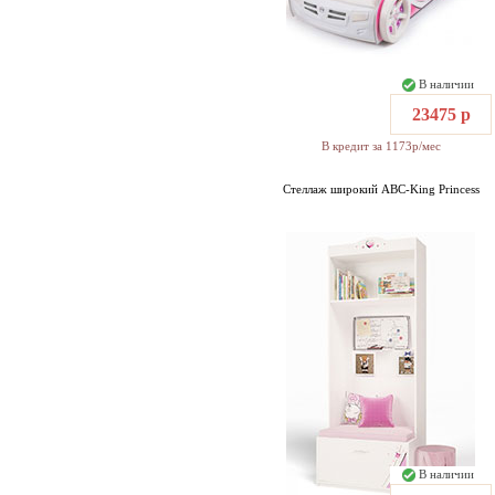
В наличии
23475 р
В кредит за 1173р/мес
Стеллаж широкий ABC-King Princess
В наличии