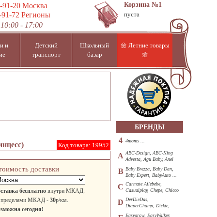
Корзина
№1
-91-20
Москва
-91-72
Регионы
пуста
10:00 - 17:00
и и
Детский
Школьный
🌼 Летние товары
ие
транспорт
базар
🌼
БРЕНДЫ
4
4moms ...
инцесс)
Код товара:
19952
ABC-Design, ABC-King
A
Advesta, Agu Baby, Anel
...
тоимость доставки
Baby Brezza, Baby Dan,
B
Baby Expert, BabyAuto ...
Carmate Ailebebe,
C
ставка бесплатно
внутри МКАД.
Casualplay, Chepe, Chicco
...
 пределами МКАД -
30
р/км.
DerDieDas,
D
DiaperChamp, Dickie,
зможна сегодня!
Diono, DOHANY ...
Easygrow, EasyWalker,