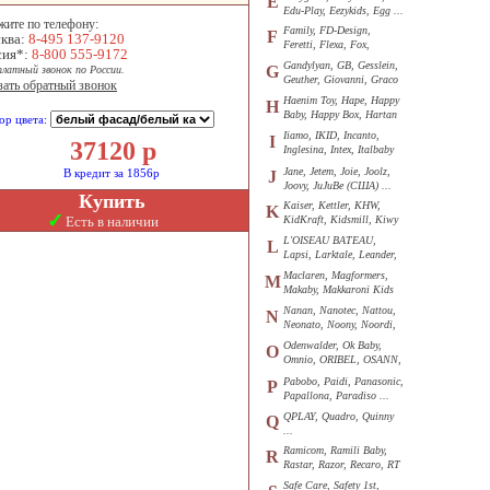
E
Edu-Play, Eezykids, Egg ...
жите по телефону:
Family, FD-Design,
F
ква:
8-495 137-9120
Feretti, Flexa, Fox,
сия*:
8-800 555-9172
Funkids ...
Gandylyan, GB, Gesslein,
G
платный звонок по России.
Geuther, Giovanni, Graco
зать обратный звонок
...
Haenim Toy, Hape, Happy
H
Baby, Happy Box, Hartan
ор цвета:
...
Iiamo, IKID, Incanto,
I
37120
р
Inglesina, Intex, Italbaby
...
Jane, Jetem, Joie, Joolz,
В кредит за 1856р
J
Joovy, JuJuBe (США) ...
Купить
Kaiser, Kettler, KHW,
K
✓
Есть в наличии
KidKraft, Kidsmill, Kiwy
...
L'OISEAU BATEAU,
L
Lapsi, Larktale, Leander,
Loon ...
Maclaren, Magformers,
M
Makaby, Makkaroni Kids
...
Nanan, Nanotec, Nattou,
N
Neonato, Noony, Noordi,
Nuk ...
Odenwalder, Ok Baby,
O
Omnio, ORIBEL, OSANN,
Oyster ...
Pabobo, Paidi, Panasonic,
P
Papallona, Paradiso ...
QPLAY, Quadro, Quinny
Q
...
Ramicom, Ramili Baby,
R
Rastar, Razor, Recaro, RT
...
Safe Care, Safety 1st,