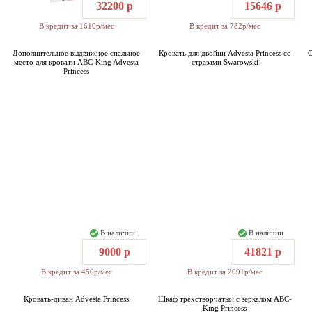
32200 р
15646 р
В кредит за 1610р/мес
В кредит за 782р/мес
Дополнительное выдвижное спальное
Кровать для двойни Advesta Princess со
С
место для кровати ABC-King Advesta
стразами Swarowski
Princess
В наличии
В наличии
9000 р
41821 р
В кредит за 450р/мес
В кредит за 2091р/мес
Кровать-диван Advesta Princess
Шкаф трехстворчатый с зеркалом ABC-
King Princess