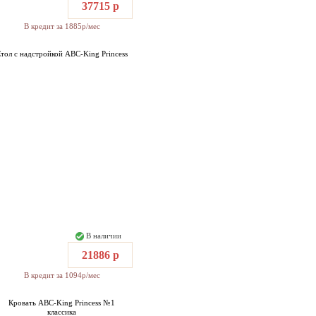
37715 р
В кредит за 1885р/мес
тол с надстройкой ABC-King Princess
В наличии
21886 р
В кредит за 1094р/мес
Кровать ABC-King Princess №1
классика