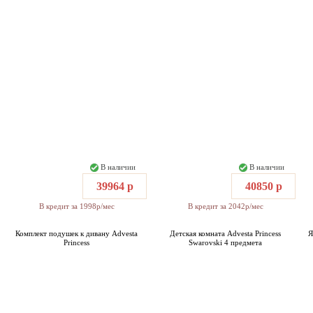
В наличии
В наличии
39964 р
40850 р
В кредит за 1998р/мес
В кредит за 2042р/мес
Комплект подушек к дивану Advesta
Детская комната Advesta Princess
Я
Princess
Swarovski 4 предмета