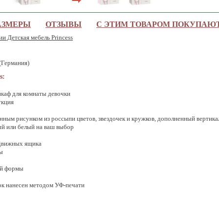
АЗМЕРЫ
ОТЗЫВЫ
С ЭТИМ ТОВАРОМ ПОКУПАЮ
ии Детская мебель Princess
(Германия)
s:
каф для комнаты девочки
укция
анным рисунком из россыпи цветов, звездочек и кружков, дополненный верти
ый или белый на ваш выбор
движных ящика
ы
ой формы
ок нанесен методом УФ-печати