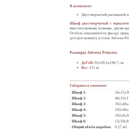
В комплекте:
Двустворчатый распашной 
Шкаф двустворчатый с зеркалом 
вместительными полками, двумя вы
Особую изысканность фасаду прида
детскую комнату в стиле Advesta Pr
Размеры Advesta Princess:
ДхГхВ:
92х59,5х196,7 см
Вес:
111 кг
Габариты в упаковке:
Шкаф 1:
16
15
5
x
x
Шкаф 2:
46
10
1
x
x
Шкаф 3:
192
46
x
x
Шкаф 4:
192
46
x
x
Шкаф 5:
192
6
5
x
x
Шкаф 6:
12
59
9
x
x
Общий объём коробок:
0.27 м3