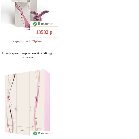
В наличии
13582 р
В кредит за 679р/мес
Шкаф трехстворчатый ABC-King
Princess
В наличии