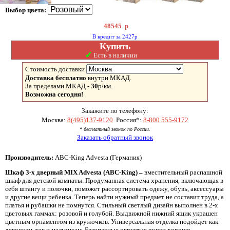
Выбор цвета:
48545
р
В кредит за 2427р
Купить
✓
Есть в наличии
Стоимость доставки
Доставка бесплатно
внутри МКАД.
За пределами МКАД -
30
р/км.
Возможна сегодня!
Закажите по телефону:
Москва:
8(495)137-9120
Россия*:
8-800 555-9172
* бесплатный звонок по России.
Заказать обратный звонок
Производитель:
ABC-King Advesta (Германия)
Шкаф 3-х дверный MIX Advesta (ABC-King) –
вместительный распашной
шкаф для детской комнаты. Продуманная система хранения, включающая в
себя штангу и полочки, поможет рассортировать одежу, обувь, аксессуары
и другие вещи ребенка. Теперь найти нужный предмет не составит труда, а
платья и рубашки не помнутся. Стильный светлый дизайн выполнен в 2-х
цветовых гаммах: розовой и голубой. Выдвижной нижний ящик украшен
цветным орнаментом из кружочков. Универсальная отделка подойдет как
девочкам, так и мальчикам. Безопасные округлые ручки хорошо