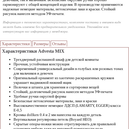
гармонируют с общей концепцией изделия. В производстве применяются
надежные немецкие материалы, нетоксичные лаки и краски. Стойкий
рисунок нанесен методом УФ-печати.
Информация о технических характеристиках, комплекте поставки и внешнем виде
может быть изменена без предварительного уведомления. Уточняйте всю
интересующую вас информацию у менеджера.
Характеристики
Размеры
Отзывы
Характеристики Advesta MIX
Трехдверный распашной шкаф для детской комнаты
Прочная, устойчивая конструкция
Современный универсальный дизайн в голубых или розовых тонах
для мальчиков и девочек
Оригинальный орнамент из хаотично раскрашенных кружков
украшает выдвижной нижний ящик
Полочки и штанга для хранения и сортировки вещей
Стойкий, долговечный рисунок нанесен методом УФ-печати
Удобные ручки округлой формы
Безопасные нетоксичные материалы, лаки и краски
Высококачественное немецкое ЛДСП (LAMARTY, EGGER) класса
Е-0,5
Кромка dollken 0.4 и 2 мм нанесена на каждую деталь
Вертикальная регулировка петель (Boyard НЕО)
Скрытые опоры-ножки можно отрегулировать для правильной
установки мебели даже на неровной поверхности пола