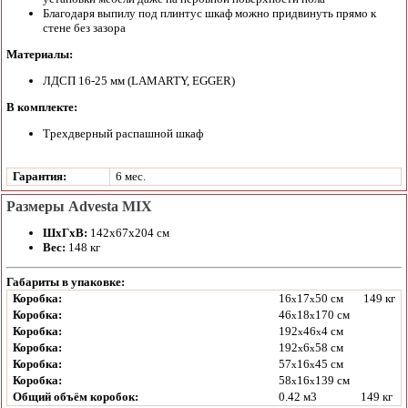
Благодаря выпилу под плинтус шкаф можно придвинуть прямо к
стене без зазора
Материалы:
ЛДСП 16-25 мм (LAMARTY, EGGER)
В комплекте:
Трехдверный распашной шкаф
Гарантия:
6 мес.
Размеры Advesta MIX
ШхГхВ:
142х67х204 см
Вес:
148 кг
Габариты в упаковке:
Коробка:
16
17
50 см
149 кг
x
x
Коробка:
46
18
170 см
x
x
Коробка:
192
46
4 см
x
x
Коробка:
192
6
58 см
x
x
Коробка:
57
16
45 см
x
x
Коробка:
58
16
139 см
x
x
Общий объём коробок:
0.42 м3
149 кг