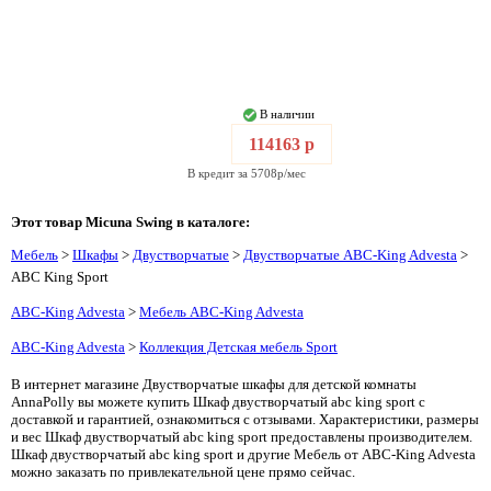
В наличии
114163 р
В кредит за 5708р/мес
Этот товар Micuna Swing в каталоге:
Мебель
>
Шкафы
>
Двустворчатые
>
Двустворчатые ABC-King Advesta
>
ABC King Sport
ABC-King Advesta
>
Мебель ABC-King Advesta
ABC-King Advesta
>
Коллекция Детская мебель Sport
В интернет магазине Двустворчатые шкафы для детской комнаты
AnnaPolly вы можете купить Шкаф двустворчатый abc king sport с
доставкой и гарантией, ознакомиться с отзывами. Характеристики, размеры
и вес Шкаф двустворчатый abc king sport предоставлены производителем.
Шкаф двустворчатый abc king sport и другие Мебель от ABC-King Advesta
можно заказать по привлекательной цене прямо сейчас.