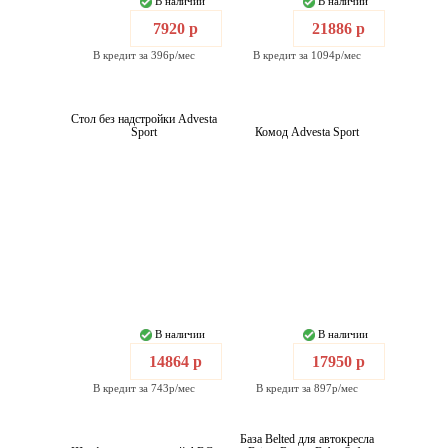
В наличии
В наличии
7920 р
21886 р
В кредит за 396р/мес
В кредит за 1094р/мес
Стол без надстройки Advesta
Sport
Комод Advesta Sport
В наличии
В наличии
14864 р
17950 р
В кредит за 743р/мес
В кредит за 897р/мес
База Belted для автокресла