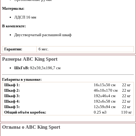
Материалы:
ЛДСП 16 мм
В комплекте:
Двустворчатый распашной шкаф
Гарантия:
6 мес.
Размеры ABC King Sport
ШхГхВ:
92х59,5х196,7 см
Габариты в упаковке:
Шкаф 1:
16
15
50 см
22 кг
x
x
Шкаф 2:
46
10
170 см
22 кг
x
x
Шкаф 3:
192
46
4 см
22 кг
x
x
Шкаф 4:
192
6
58 см
22 кг
x
x
Шкаф 5:
12
59
94 см
22 кг
x
x
Общий объём коробок:
0.25 м3
110 кг
Отзывы о ABC King Sport