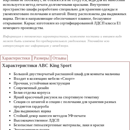
используется метод печати долговечными красками. Внутреннее
пространство шкафа разработано специально для хранения одежды и
укомплектовано полочками и штангой. Внизу расположена два выдвижных
ящика. Петли и направляющие обеспечивают плавное, бесшумное
открывание. Каркас изготовлен из сертифицированной ЛДСП класса Е1
немецкого производства.
Информация о технических характеристиках, комплекте поставки и внешнем виде
может быть изменена без предварительного уведомления. Уточняйте всю
интересующую вас информацию у менеджера.
Характеристики
Размеры
Отзывы
Характеристики ABC King Sport
Большой двустворчатый распашной шкаф для комнаты мальчика
Входит в коллекцию мебели «Спорт»
Прочная, устойчивая конструкция
Современный дизайн
Белая отделка корпуса
Яркий красочный рисунок на спортивную тематику
Секция со штангой и секция с полочками для хранения разных
предметов гардероба
Два выдвижных ящика
Стойкий декор нанесен методом УФ-печати
Высококачественное ЛДСП
Безопасные гипоаллергенные материалы, лаки и краски
Эргономичные ручки