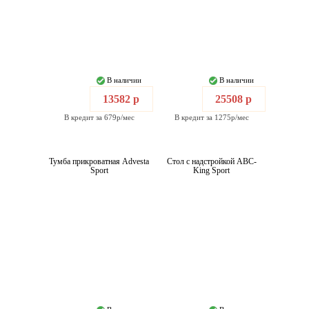
В наличии
В наличии
13582 р
25508 р
В кредит за 679р/мес
В кредит за 1275р/мес
Тумба прикроватная Advesta
Стол с надстройкой ABC-
Sport
King Sport