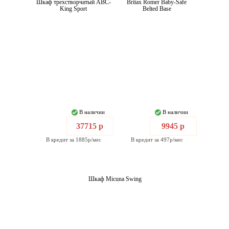
Шкаф трехстворчатый ABC-
Britax Romer Baby-Safe
King Sport
Belted Base
В наличии
В наличии
37715 р
9945 р
В кредит за 1885р/мес
В кредит за 497р/мес
Шкаф Micuna Swing