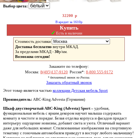
Выбор цвета:
32200
р
В кредит за 1610р
Купить
✓
Есть в наличии
Стоимость доставки
Доставка бесплатно
внутри МКАД.
За пределами МКАД -
30
р/км.
Возможна сегодня!
Закажите по телефону:
Москва:
8(495)137-9120
Россия*:
8-800 555-9172
* бесплатный звонок по России.
Заказать обратный звонок
Этот товар является частью
коллекции Детская мебель Sport
Производитель:
ABC-King Advesta (Германия)
Шкаф двустворчатый
ABC-
King (
Advesta)
Sport –
удобная,
функциональная мебель с ярким декором научит малыша содержать
комнату в чистоте и порядке. Белая отделка корпуса и фасадов придаст
интерьеру ощущение новизны, добавит света и уюта. Отличный вариант
даже для небольших комнат. Стилизованные изображения на спортивную
тематику с гоночным автомобилем приведут в восторг любого мальчишку!
Картинки не поблекнут, не отклеятся и не сотрутся, ведь для их нанесения