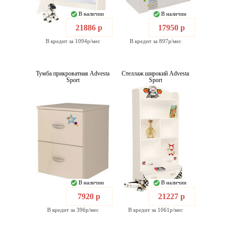
В наличии
В наличии
21886 р
17950 р
В кредит за 1094р/мес
В кредит за 897р/мес
Тумба прикроватная Advesta
Стеллаж широкий Advesta
Sport
Sport
В наличии
В наличии
7920 р
21227 р
В кредит за 396р/мес
В кредит за 1061р/мес