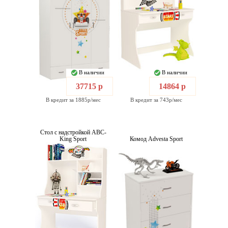
В наличии
В наличии
37715 р
14864 р
В кредит за 1885р/мес
В кредит за 743р/мес
Стол с надстройкой ABC-
King Sport
Комод Advesta Sport