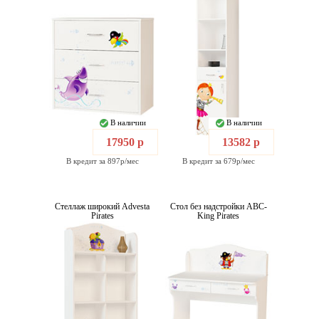
В наличии
В наличии
17950 р
13582 р
В кредит за 897р/мес
В кредит за 679р/мес
Стеллаж широкий Advesta
Стол без надстройки ABC-
Pirates
King Pirates