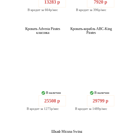
13283 р
7920 р
В кредит за 664р/мес
В кредит за 396р/мес
Кровать Advesta Pirates
Кровать-корабль ABC-King
классика
Pirates
В наличии
В наличии
25508 р
29799 р
В кредит за 1275р/мес
В кредит за 1489р/мес
Шкаф Micuna Swing