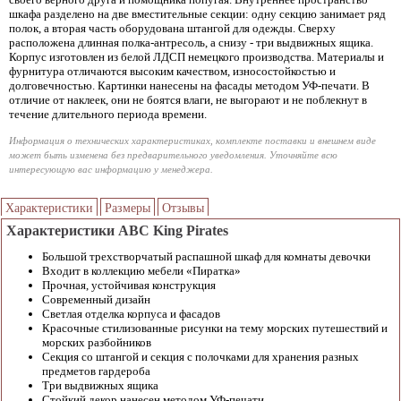
шкафа разделено на две вместительные секции: одну секцию занимает ряд
полок, а вторая часть оборудована штангой для одежды. Сверху
расположена длинная полка-антресоль, а снизу - три выдвижных ящика.
Корпус изготовлен из белой ЛДСП немецкого производства. Материалы и
фурнитура отличаются высоким качеством, износостойкостью и
долговечностью. Картинки нанесены на фасады методом УФ-печати. В
отличие от наклеек, они не боятся влаги, не выгорают и не поблекнут в
течение длительного периода времени.
Информация о технических характеристиках, комплекте поставки и внешнем виде
может быть изменена без предварительного уведомления. Уточняйте всю
интересующую вас информацию у менеджера.
Характеристики
Размеры
Отзывы
Характеристики ABC King Pirates
Большой трехстворчатый распашной шкаф для комнаты девочки
Входит в коллекцию мебели «Пиратка»
Прочная, устойчивая конструкция
Современный дизайн
Светлая отделка корпуса и фасадов
Красочные стилизованные рисунки на тему морских путешествий и
морских разбойников
Секция со штангой и секция с полочками для хранения разных
предметов гардероба
Три выдвижных ящика
Стойкий декор нанесен методом УФ-печати