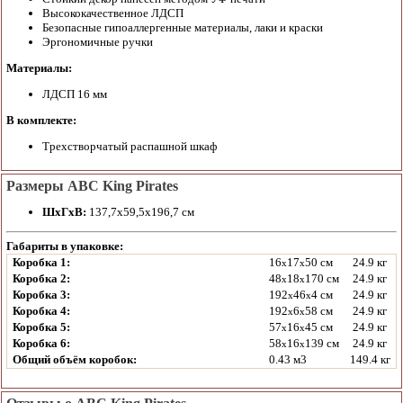
Высококачественное ЛДСП
Безопасные гипоаллергенные материалы, лаки и краски
Эргономичные ручки
Материалы:
ЛДСП 16 мм
В комплекте:
Трехстворчатый распашной шкаф
Размеры ABC King Pirates
ШхГхВ:
137,7х59,5х196,7 см
Габариты в упаковке:
Коробка 1:
16
17
50 см
24.9 кг
x
x
Коробка 2:
48
18
170 см
24.9 кг
x
x
Коробка 3:
192
46
4 см
24.9 кг
x
x
Коробка 4:
192
6
58 см
24.9 кг
x
x
Коробка 5:
57
16
45 см
24.9 кг
x
x
Коробка 6:
58
16
139 см
24.9 кг
x
x
Общий объём коробок:
0.43 м3
149.4 кг