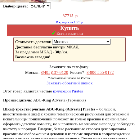
Выбор цвета:
37715
р
В кредит за 1885р
Купить
✓
Есть в наличии
Стоимость доставки
Доставка бесплатно
внутри МКАД.
За пределами МКАД -
30
р/км.
Возможна сегодня!
Закажите по телефону:
Москва:
8(495)137-9120
Россия*:
8-800 555-9172
* бесплатный звонок по России.
Заказать обратный звонок
Этот товар является частью
коллекции Pirates
Производитель:
ABC-King Advesta (Германия)
Шкаф трехстворчатый
ABC-
King (
Advesta)
Pirates –
большой,
вместительный шкаф с яркими тематическими рисунками для отважной
искательницы приключений поможет не только красиво и оригинально
оформить детскую комнату, но и приучить маленькую непоседу соблюдать
чистоту и порядок. Гладкие, белые распашные створки декорированы
красочным изображением девочки в костюме пиратки в сопровождении
своего верного друга и помощника попугая. Внутреннее пространство