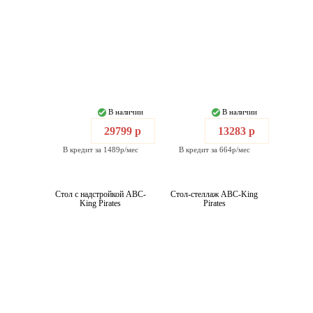
В наличии
В наличии
29799 р
13283 р
В кредит за 1489р/мес
В кредит за 664р/мес
Стол с надстройкой ABC-
Стол-стеллаж ABC-King
King Pirates
Pirates