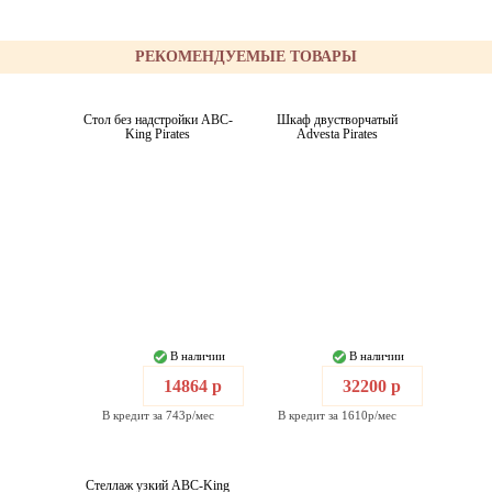
РЕКОМЕНДУЕМЫЕ ТОВАРЫ
Стол без надстройки ABC-
Шкаф двустворчатый
King Pirates
Advesta Pirates
В наличии
В наличии
14864 р
32200 р
В кредит за 743р/мес
В кредит за 1610р/мес
Стеллаж узкий ABC-King