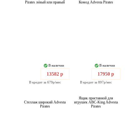
Pirates левый или правый
Комод Advesta Pirates
В наличии
В наличии
13582 р
17950 р
В кредит за 679р/мес
В кредит за 897р/мес
Ящик приставной для
Стеллаж широкий Advesta
игрушек ABC-King Advesta
Pirates
Pirates