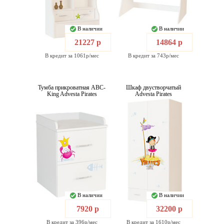
В наличии
В наличии
21227 р
14864 р
В кредит за 1061р/мес
В кредит за 743р/мес
Тумба прикроватная ABC-
Шкаф двустворчатый
King Advesta Pirates
Advesta Pirates
В наличии
В наличии
7920 р
32200 р
В кредит за 396р/мес
В кредит за 1610р/мес