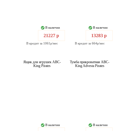
В наличии
В наличии
21227 р
13283 р
В кредит за 1061р/мес
В кредит за 664р/мес
Ящик для игрушек ABC-
Тумба прикроватная ABC-
King Pirates
King Advesta Pirates
В наличии
В наличии