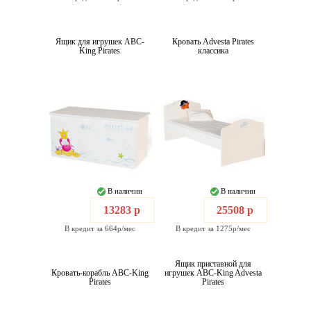
Ящик для игрушек ABC-
Кровать Advesta Pirates
King Pirates
классика
В наличии
В наличии
13283 р
25508 р
В кредит за 664р/мес
В кредит за 1275р/мес
Ящик приставной для
Кровать-корабль ABC-King
игрушек ABC-King Advesta
Pirates
Pirates