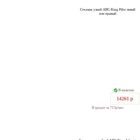
Стеллаж узкий ABC-King Pilot левый
или правый
В наличии
14261 р
В кредит за 713р/мес