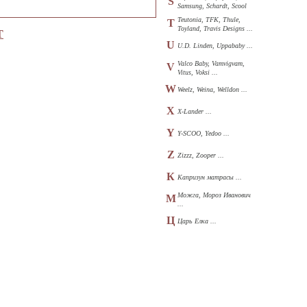
S
Samsung, Schardt, Scool
...
Teutonia, TFK, Thule,
T
Toyland, Travis Designs ...
Т
U
U.D. Linden, Uppababy ...
Valco Baby, Vamvigvam,
V
Vitus, Voksi ...
W
Weelz, Weina, Welldon ...
X
X-Lander ...
Y
Y-SCOO, Yedoo ...
Z
Zizzz, Zooper ...
К
Капризун матрасы ...
Можга, Мороз Иванович
М
...
Ц
Царь Елка ...