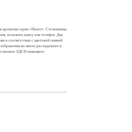
 к кроватям серии «Пилот». Столешница
ник, положить книгу или телефон. Два
ми в соответствии с цветовой гаммой
зображения во много раз надежнее и
ачественное ЛДСП немецкого