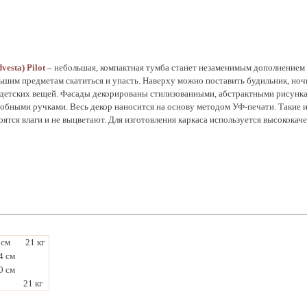
vesta)
Pilot –
небольшая, компактная тумба станет незаменимым дополнением
льшим предметам скатиться и упасть. Наверху можно поставить будильник, ноч
детских вещей. Фасады декорированы стилизованными, абстрактными рисунка
обными ручками. Весь декор наносится на основу методом УФ-печати. Такие и
боятся влаги и не выцветают. Для изготовления каркаса используется высокок
 см
21 кг
4 см
0 см
21 кг