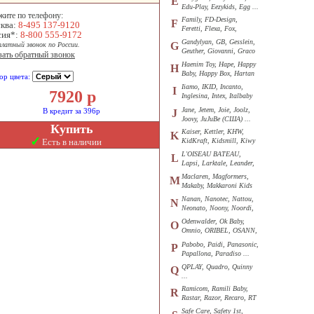
E
Edu-Play, Eezykids, Egg ...
жите по телефону:
Family, FD-Design,
F
ква:
8-495 137-9120
Feretti, Flexa, Fox,
сия*:
8-800 555-9172
Funkids ...
Gandylyan, GB, Gesslein,
G
платный звонок по России.
Geuther, Giovanni, Graco
зать обратный звонок
...
Haenim Toy, Hape, Happy
H
Baby, Happy Box, Hartan
ор цвета:
...
Iiamo, IKID, Incanto,
I
7920
р
Inglesina, Intex, Italbaby
...
Jane, Jetem, Joie, Joolz,
В кредит за 396р
J
Joovy, JuJuBe (США) ...
Купить
Kaiser, Kettler, KHW,
K
✓
Есть в наличии
KidKraft, Kidsmill, Kiwy
...
L'OISEAU BATEAU,
L
Lapsi, Larktale, Leander,
Loon ...
Maclaren, Magformers,
M
Makaby, Makkaroni Kids
...
Nanan, Nanotec, Nattou,
N
Neonato, Noony, Noordi,
Nuk ...
Odenwalder, Ok Baby,
O
Omnio, ORIBEL, OSANN,
Oyster ...
Pabobo, Paidi, Panasonic,
P
Papallona, Paradiso ...
QPLAY, Quadro, Quinny
Q
...
Ramicom, Ramili Baby,
R
Rastar, Razor, Recaro, RT
...
Safe Care, Safety 1st,