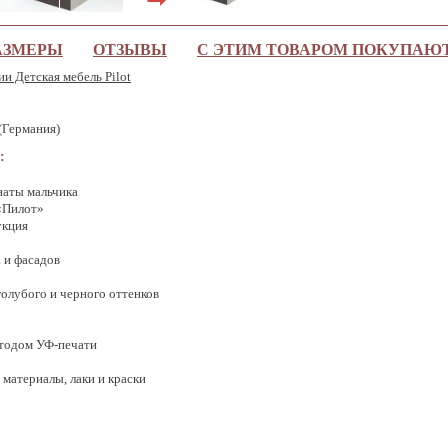
АЗМЕРЫ
ОТЗЫВЫ
С ЭТИМ ТОВАРОМ ПОКУПАЮ
ии Детская мебель Pilot
(Германия)
:
наты мальчика
«Пилот»
укция
 и фасадов
голубого и черного оттенков
етодом УФ-печати
материалы, лаки и краски