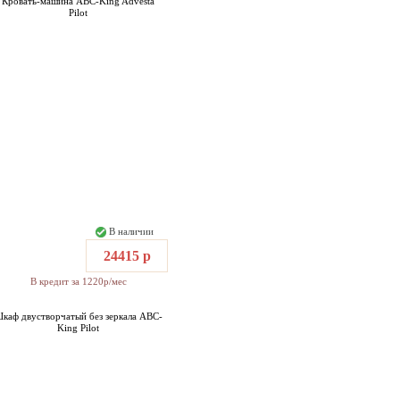
Кровать-машина ABC-King Advesta
Pilot
В наличии
24415 р
В кредит за 1220р/мес
каф двустворчатый без зеркала ABC-
King Pilot