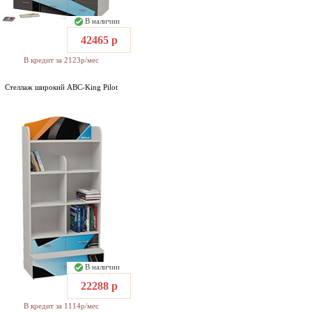
В наличии
42465 р
В кредит за 2123р/мес
Стеллаж широкий ABC-King Pilot
В наличии
22288 р
В кредит за 1114р/мес