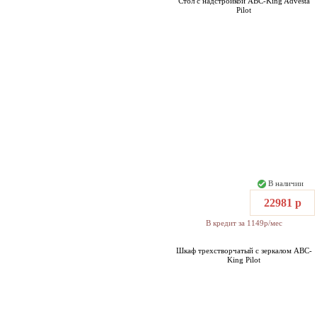
Стол с надстройкой ABC-King Advesta
Pilot
В наличии
22981 р
В кредит за 1149р/мес
Шкаф трехстворчатый с зеркалом ABC-
King Pilot