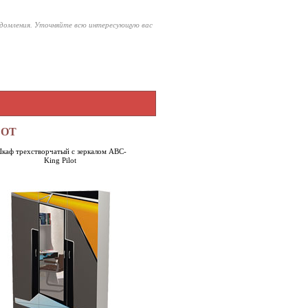
едомления. Уточняйте всю интересующую вас
LOT
каф трехстворчатый с зеркалом ABC-
King Pilot