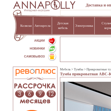
Доставка и о
Детская
Стульч
Коляски
Автокресла
Электроника
мебель
корм
%
АКЦИИ
НОВИНКИ
САМОВЫВОЗ
Мебель
>
Тумбы
>
Прикроватные т
Тумба прикроватная ABC-Kin