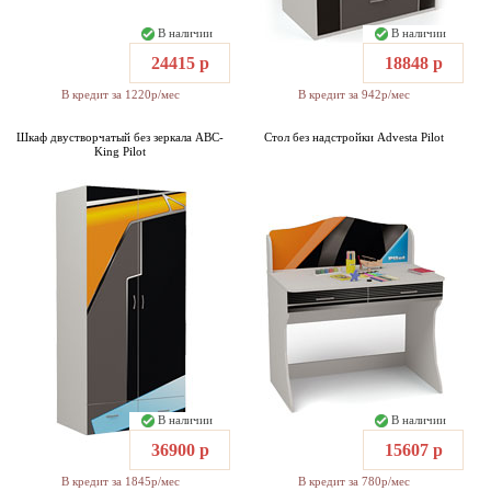
В наличии
В наличии
24415 р
18848 р
В кредит за 1220р/мес
В кредит за 942р/мес
Шкаф двустворчатый без зеркала ABC-
Стол без надстройки Advesta Pilot
King Pilot
В наличии
В наличии
36900 р
15607 р
В кредит за 1845р/мес
В кредит за 780р/мес