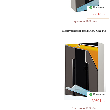
В наличии
33810 р
В кредит за 1690р/мес
Шкаф трехстворчатый ABC-King Pilot
В наличии
39601 р
В кредит за 1980р/мес