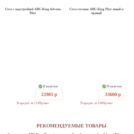
Стол с надстройкой ABC-King Advesta
Стол-стеллаж ABC-King Pilot левый и
Pilot
правый
В наличии
В наличии
22981 р
33600 р
В кредит за 1149р/мес
В кредит за 1680р/мес
РЕКОМЕНДУЕМЫЕ ТОВАРЫ