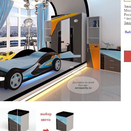
Зака
Мос
Рос
* бес
Зака
Выб
выбор
цвета
➡