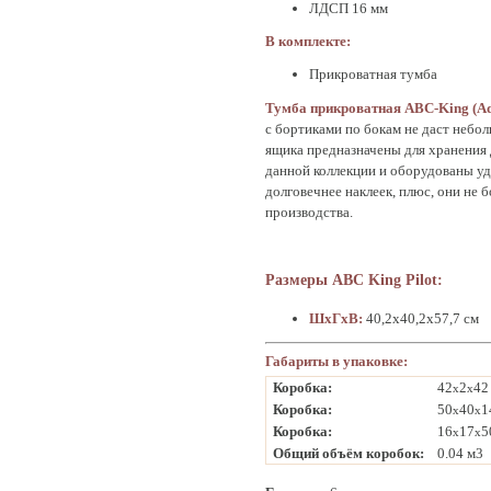
ЛДСП 16 мм
В комплекте:
Прикроватная тумба
Тумба прикроватная
ABC-
King (
Ad
с бортиками по бокам не даст небо
ящика предназначены для хранения 
данной коллекции и оборудованы уд
долговечнее наклеек, плюс, они не 
производства.
Размеры ABC King Pilot:
ШхГхВ:
40,2х40,2х57,7 см
Габариты в упаковке:
Коробка:
42
2
42
x
x
Коробка:
50
40
1
x
x
Коробка:
16
17
5
x
x
Общий объём коробок:
0.04 м3