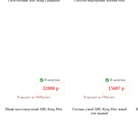
Стол-стеллаж ABC-King Champion
Стол без надстройки Advesta Pilot
В наличии
В наличии
32000 р
15607 р
В кредит за 1600р/мес
В кредит за 780р/мес
Шкаф трехстворчатый ABC-King Pilot
Стеллаж узкий ABC-King Pilot левый
Ш
или правый