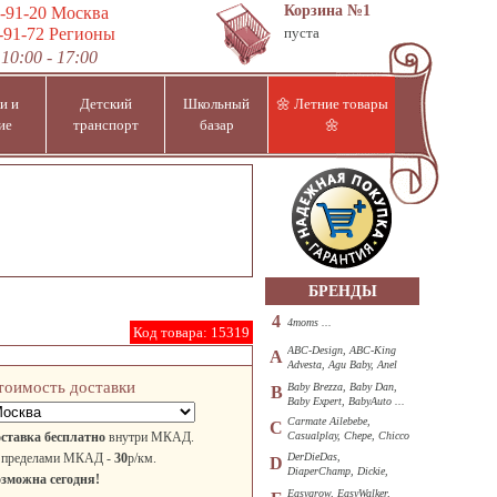
Корзина
№1
-91-20
Москва
-91-72
Регионы
пуста
10:00 - 17:00
и и
Детский
Школьный
🌼 Летние товары
ие
транспорт
базар
🌼
БРЕНДЫ
4
4moms ...
Код товара:
15319
ABC-Design, ABC-King
A
Advesta, Agu Baby, Anel
...
тоимость доставки
Baby Brezza, Baby Dan,
B
Baby Expert, BabyAuto ...
Carmate Ailebebe,
C
ставка бесплатно
внутри МКАД.
Casualplay, Chepe, Chicco
...
 пределами МКАД -
30
р/км.
DerDieDas,
D
DiaperChamp, Dickie,
зможна сегодня!
Diono, DOHANY ...
Easygrow, EasyWalker,