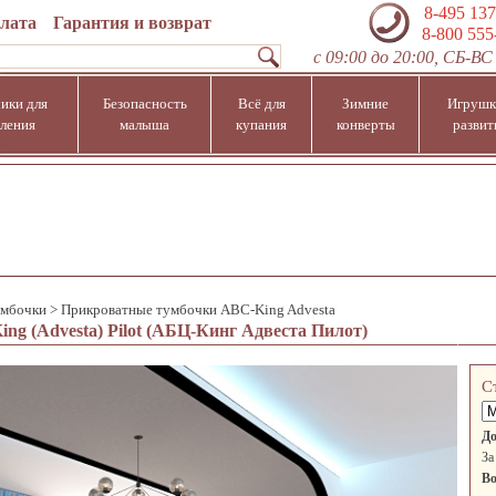
8-495 137
плата
Гарантия и возврат
8-800 555
с 09:00 до 20:00, СБ-ВС 
ики для
Безопасность
Всё для
Зимние
Игрушк
ления
малыша
купания
конверты
развит
умбочки
>
Прикроватные тумбочки ABC-King Advesta
g (Advesta) Pilot (АБЦ-Кинг Адвеста Пилот)
С
До
За
Во