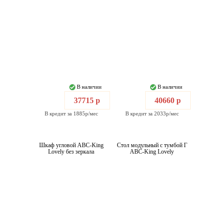
В наличии
В наличии
37715 р
40660 р
В кредит за 1885р/мес
В кредит за 2033р/мес
Шкаф угловой ABC-King
Стол модульный с тумбой Г
Lovely без зеркала
ABC-King Lovely