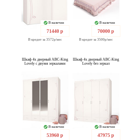
В наличии
В наличии
71440 р
70000 р
В кредит за 3572р/мес
В кредит за 3500р/мес
Шкаф 4х дверный ABC-King
Шкаф 4х дверный ABC-King
Lovely с двумя зеркалами
Lovely без зеркал
В наличии
В наличии
53960 р
47975 р