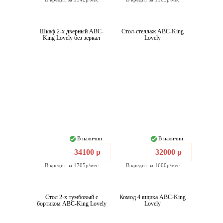
Шкаф 2-х дверный ABC-
Стол-стеллаж ABC-King
King Lovely без зеркал
Lovely
В наличии
В наличии
34100 р
32000 р
В кредит за 1705р/мес
В кредит за 1600р/мес
Стол 2-х тумбовый с
Комод 4 ящика ABC-King
бортиком ABC-King Lovely
Lovely