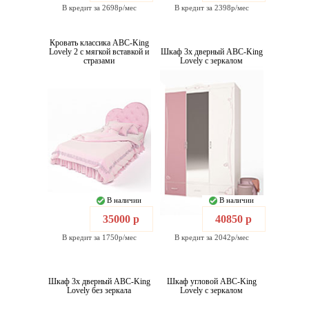
В кредит за 2698р/мес
В кредит за 2398р/мес
Кровать классика ABC-King
Lovely 2 с мягкой вставкой и
Шкаф 3х дверный ABC-King
стразами
Lovely с зеркалом
В наличии
В наличии
35000 р
40850 р
В кредит за 1750р/мес
В кредит за 2042р/мес
Шкаф 3х дверный ABC-King
Шкаф угловой ABC-King
Lovely без зеркала
Lovely с зеркалом