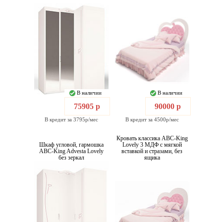
В наличии
В наличии
75905 р
90000 р
В кредит за 3795р/мес
В кредит за 4500р/мес
Кровать классика ABC-King
Шкаф угловой, гармошка
Lovely 3 МДФ с мягкой
ABC-King Advesta Lovely
вставкой и стразами, без
без зеркал
ящика