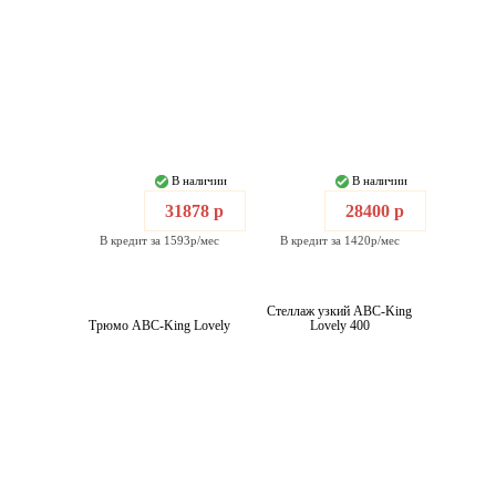
В наличии
В наличии
31878 р
28400 р
В кредит за 1593р/мес
В кредит за 1420р/мес
Стеллаж узкий ABC-King
Трюмо ABC-King Lovely
Lovely 400