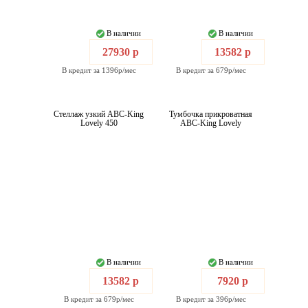
В наличии
В наличии
27930 р
13582 р
В кредит за 1396р/мес
В кредит за 679р/мес
Стеллаж узкий ABC-King
Тумбочка прикроватная
Lovely 450
ABC-King Lovely
В наличии
В наличии
13582 р
7920 р
В кредит за 679р/мес
В кредит за 396р/мес