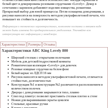
белый цвет и декорированы розовыми сердечками «Lovely». Декор в
сочетании с карнизом добавляют изделию изящества, романтики.
Прекрасный выбор для юной принцессы. Петли оснащены доводчиками, а
рисунки наносятся на поверхность методом ультрафиолетовой печати, что
повышает их стойкость и долговечность.
Информация о технических характеристиках, комплекте поставки и внешнем виде
может быть изменена без предварительного уведомления. Уточняйте всю
интересующую вас информацию у менеджера.
Характеристики
Размеры
Отзывы
Характеристики ABC King Lovely 800
Широкий стеллаж с открытыми полочками
Мебель для детской/подростковой комнаты
Романтическая коллекция «Lovely» для девочек
Розовые изящные сердечки на белом фоне
Белый каркас из ЛДСП 16 мм
Рисунок наносится методом ультрафиолетовой печати, отличается
стойкостью, долговечностью
Конструкция №1 и конструкция №2 различаются расположением и
количеством полочек
Дверцы с доводчиками закрываются тихо, плавно
Спил под плинтус позволит приставить стеллаж плотно к стене
Ножки для выравнивания скрыты цоколем
Стильные, красивые ручки
Карниз с рисунком