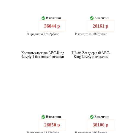
В наличии
В наличии
36044 р
20161 р
В кредит за 1802р/мес
В кредит за 1008р/мес
Кровать классика ABC-King
Шкаф 2-х дверный ABC-
Lovely 1 без мягкой вставки
King Lovely с зеркалом
В наличии
В наличии
26850 р
38100 р
В кредит за 1342р/мес
В кредит за 1905р/мес