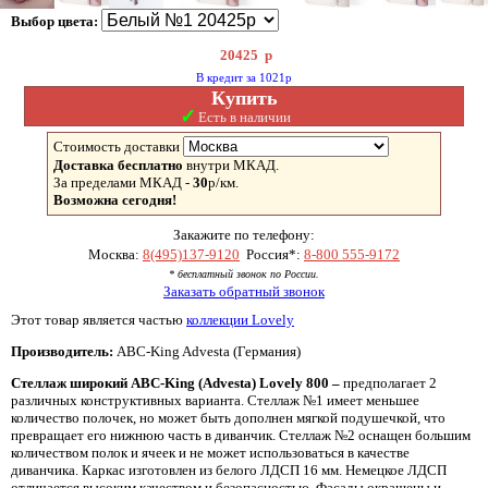
Выбор цвета:
20425
р
В кредит за 1021р
Купить
✓
Есть в наличии
Стоимость доставки
Доставка бесплатно
внутри МКАД.
За пределами МКАД -
30
р/км.
Возможна сегодня!
Закажите по телефону:
Москва:
8(495)137-9120
Россия*:
8-800 555-9172
* бесплатный звонок по России.
Заказать обратный звонок
Этот товар является частью
коллекции Lovely
Производитель:
ABC-King Advesta (Германия)
Стеллаж широкий
ABC-
King (
Advesta)
Lovely 800 –
предполагает 2
различных конструктивных варианта. Стеллаж №1 имеет меньшее
количество полочек, но может быть дополнен мягкой подушечкой, что
превращает его нижнюю часть в диванчик. Стеллаж №2 оснащен большим
количеством полок и ячеек и не может использоваться в качестве
диванчика. Каркас изготовлен из белого ЛДСП 16 мм. Немецкое ЛДСП
отличается высоким качеством и безопасностью. Фасады окрашены и