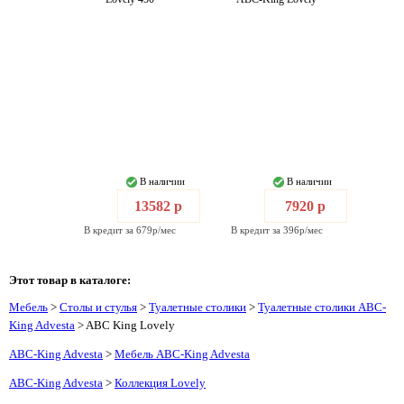
В наличии
В наличии
13582 р
7920 р
В кредит за 679р/мес
В кредит за 396р/мес
Этот товар в каталоге:
Мебель
>
Столы и стулья
>
Туалетные столики
>
Туалетные столики ABC-
King Advesta
> ABC King Lovely
ABC-King Advesta
>
Мебель ABC-King Advesta
ABC-King Advesta
>
Коллекция Lovely