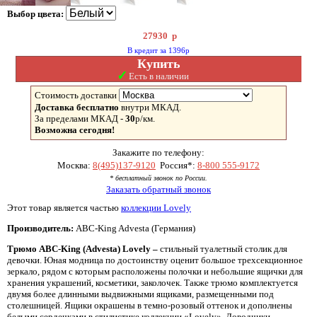
Выбор цвета:
27930
р
В кредит за 1396р
Купить
✓
Есть в наличии
Стоимость доставки
Доставка бесплатно
внутри МКАД.
За пределами МКАД -
30
р/км.
Возможна сегодня!
Закажите по телефону:
Москва:
8(495)137-9120
Россия*:
8-800 555-9172
* бесплатный звонок по России.
Заказать обратный звонок
Этот товар является частью
коллекции Lovely
Производитель:
ABC-King Advesta (Германия)
Трюмо
ABC-
King (
Advesta)
Lovely –
стильный туалетный столик для
девочки. Юная модница по достоинству оценит большое трехсекционное
зеркало, рядом с которым расположены полочки и небольшие ящички для
хранения украшений, косметики, заколочек. Также трюмо комплектуется
двумя более длинными выдвижными ящиками, размещенными под
столешницей. Ящики окрашены в темно-розовый оттенок и дополнены
белыми сердечками в стилистике коллекции «Lovely». Доводчики