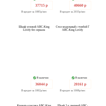
37715 р
40660 р
В кредит за 1885р/мес
В кредит за 2033р/мес
Шкаф угловой ABC-King
Стол модульный с тумбой Г
Lovely без зеркала
ABC-King Lovely
В наличии
В наличии
36044 р
20161 р
В кредит за 1802р/мес
В кредит за 1008р/мес
Кровать классика ABC-King
Шкаф 2-х дверный ABC-