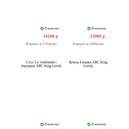
В наличии
В наличии
34100 р
32000 р
В кредит за 1705р/мес
В кредит за 1600р/мес
Стол 2-х тумбовый с
Комод 4 ящика ABC-King
бортиком ABC-King Lovely
Lovely
В наличии
В наличии