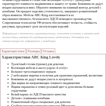
гарантируют плавность выдвижения и защиту от травм. Боковины не дадут
вещам скатываться вниз. Обратите внимание на плавный контур деталей с
изгибами. Он придает изделию утонченность, завершает романтичный
образ комнаты. Мебель ABC-King изготавливается из
высококачественного, безопасного ЛДСП немецкого производства.
Современная технология УФ-печати обеспечивает четкость, стойкость
рисунков, продлевает срок эксплуатации изделий.
Информация о технических характеристиках, комплекте поставки и внешнем виде
может быть изменена без предварительного уведомления. Уточняйте всю
интересующую вас информацию у менеджера.
Характеристики
Размеры
Отзывы
Характеристики ABC King Lovely
Туалетный столик (трюмо) для девочки
Коллекция мебели и аксессуаров «Lovely»
Большое трехсекционное зеркало
2 небольших ящичка и полочки для хранения украшений, косметики
Боковины не дадут вещам упасть и затеряться
Два ящика на направляющих плавного выдвижения
Ящики окрашены в темно-розовый цвет и дополнены белыми
сердечками
Белый каркас из ЛДСП высшего качества
Детали с плавными изгибами
Романтичный образ специально для девочек
Стойкие рисунки нанесены методом УФ-печати