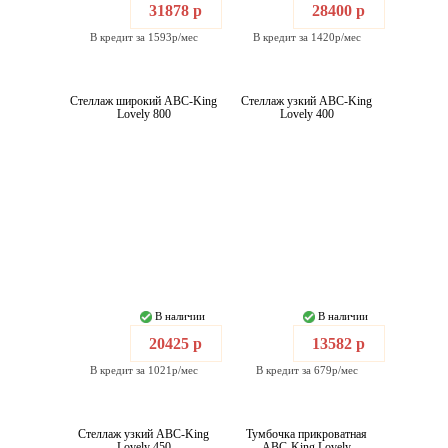
31878 р
28400 р
В кредит за 1593р/мес
В кредит за 1420р/мес
Стеллаж широкий ABC-King
Стеллаж узкий ABC-King
Lovely 800
Lovely 400
В наличии
В наличии
20425 р
13582 р
В кредит за 1021р/мес
В кредит за 679р/мес
Стеллаж узкий ABC-King
Тумбочка прикроватная
Lovely 450
ABC-King Lovely