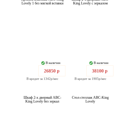
Lovely 1 без мягкой вставки
King Lovely с зеркалом
В наличии
В наличии
26850 р
38100 р
В кредит за 1342р/мес
В кредит за 1905р/мес
Шкаф 2-х дверный ABC-
Стол-стеллаж ABC-King
King Lovely без зеркал
Lovely