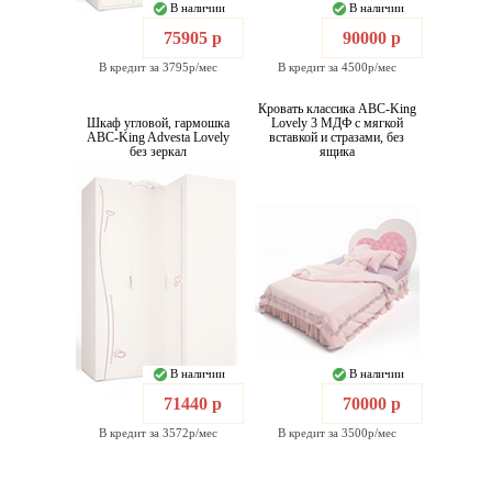
В наличии
В наличии
75905 р
90000 р
В кредит за 3795р/мес
В кредит за 4500р/мес
Кровать классика ABC-King
Шкаф угловой, гармошка
Lovely 3 МДФ с мягкой
ABC-King Advesta Lovely
вставкой и стразами, без
без зеркал
ящика
В наличии
В наличии
71440 р
70000 р
В кредит за 3572р/мес
В кредит за 3500р/мес