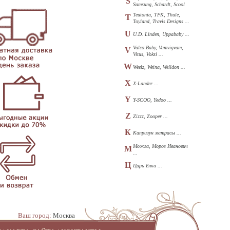
S
Samsung, Schardt, Scool
...
Teutonia, TFK, Thule,
T
Toyland, Travis Designs ...
U
U.D. Linden, Uppababy ...
Valco Baby, Vamvigvam,
V
Vitus, Voksi ...
W
Weelz, Weina, Welldon ...
X
X-Lander ...
Y
Y-SCOO, Yedoo ...
Z
Zizzz, Zooper ...
К
Капризун матрасы ...
Можга, Мороз Иванович
М
...
Ц
Царь Елка ...
Ваш город:
Москва