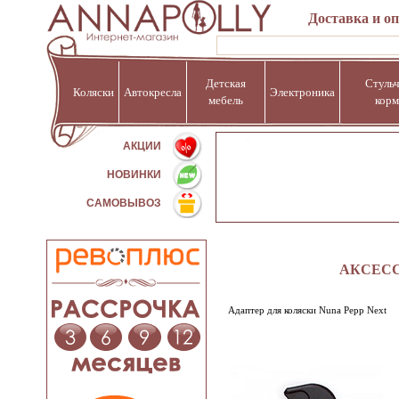
Доставка и о
Детская
Стульч
Коляски
Автокресла
Электроника
мебель
корм
%
АКЦИИ
НОВИНКИ
САМОВЫВОЗ
АКСЕСС
Адаптер для коляски Nuna Pepp Next