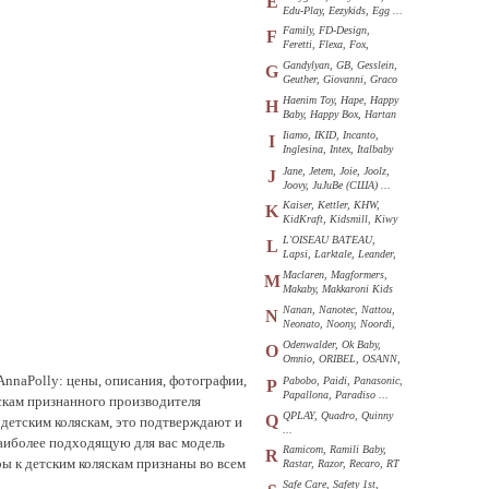
E
Edu-Play, Eezykids, Egg ...
Family, FD-Design,
F
Feretti, Flexa, Fox,
Funkids ...
Gandylyan, GB, Gesslein,
G
Geuther, Giovanni, Graco
...
Haenim Toy, Hape, Happy
H
Baby, Happy Box, Hartan
...
Iiamo, IKID, Incanto,
I
Inglesina, Intex, Italbaby
...
Jane, Jetem, Joie, Joolz,
J
Joovy, JuJuBe (США) ...
Kaiser, Kettler, KHW,
K
KidKraft, Kidsmill, Kiwy
...
L'OISEAU BATEAU,
L
Lapsi, Larktale, Leander,
Loon ...
Maclaren, Magformers,
M
Makaby, Makkaroni Kids
...
Nanan, Nanotec, Nattou,
N
Neonato, Noony, Noordi,
Nuk ...
Odenwalder, Ok Baby,
O
Omnio, ORIBEL, OSANN,
Oyster ...
AnnaPolly: цены, описания, фотографии,
Pabobo, Paidi, Panasonic,
P
Papallona, Paradiso ...
яскам признанного производителя
QPLAY, Quadro, Quinny
Q
 детским коляскам, это подтверждают и
...
наиболее подходящую для вас модель
Ramicom, Ramili Baby,
R
ры к детским коляскам признаны во всем
Rastar, Razor, Recaro, RT
...
Safe Care, Safety 1st,