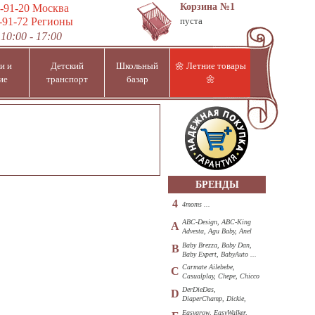
Корзина
№1
-91-20
Москва
-91-72
Регионы
пуста
10:00 - 17:00
и и
Детский
Школьный
🌼 Летние товары
ие
транспорт
базар
🌼
БРЕНДЫ
4
4moms ...
ABC-Design, ABC-King
A
Advesta, Agu Baby, Anel
...
Baby Brezza, Baby Dan,
B
Baby Expert, BabyAuto ...
Carmate Ailebebe,
C
Casualplay, Chepe, Chicco
...
DerDieDas,
D
DiaperChamp, Dickie,
Diono, DOHANY ...
Easygrow, EasyWalker,