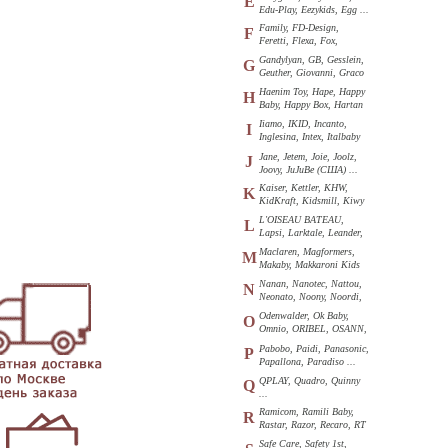
E
Edu-Play, Eezykids, Egg ...
Family, FD-Design,
F
Feretti, Flexa, Fox,
Funkids ...
Gandylyan, GB, Gesslein,
G
Geuther, Giovanni, Graco
...
Haenim Toy, Hape, Happy
H
Baby, Happy Box, Hartan
...
Iiamo, IKID, Incanto,
I
Inglesina, Intex, Italbaby
...
Jane, Jetem, Joie, Joolz,
J
Joovy, JuJuBe (США) ...
Kaiser, Kettler, KHW,
K
KidKraft, Kidsmill, Kiwy
...
L'OISEAU BATEAU,
L
Lapsi, Larktale, Leander,
Loon ...
Maclaren, Magformers,
M
Makaby, Makkaroni Kids
...
Nanan, Nanotec, Nattou,
N
Neonato, Noony, Noordi,
Nuk ...
Odenwalder, Ok Baby,
O
Omnio, ORIBEL, OSANN,
Oyster ...
Pabobo, Paidi, Panasonic,
P
Papallona, Paradiso ...
QPLAY, Quadro, Quinny
Q
...
Ramicom, Ramili Baby,
R
Rastar, Razor, Recaro, RT
...
Safe Care, Safety 1st,