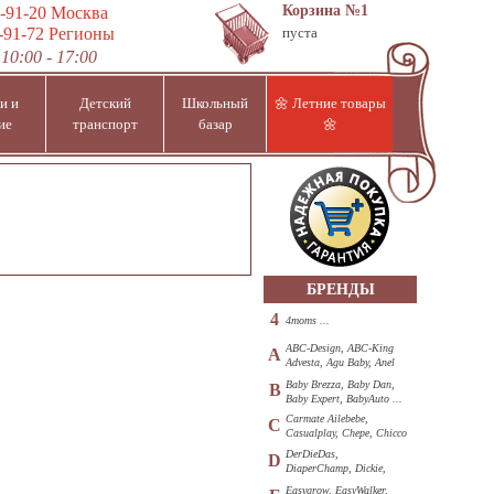
Корзина
№1
-91-20
Москва
-91-72
Регионы
пуста
10:00 - 17:00
и и
Детский
Школьный
🌼 Летние товары
ие
транспорт
базар
🌼
БРЕНДЫ
4
4moms ...
ABC-Design, ABC-King
A
Advesta, Agu Baby, Anel
...
Baby Brezza, Baby Dan,
B
Baby Expert, BabyAuto ...
Carmate Ailebebe,
C
Casualplay, Chepe, Chicco
...
DerDieDas,
D
DiaperChamp, Dickie,
Diono, DOHANY ...
Easygrow, EasyWalker,