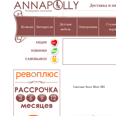
Доставка и о
Детская
Стульч
Коляски
Автокресла
Электроника
мебель
корм
%
АКЦИИ
НОВИНКИ
САМОВЫВОЗ
Снегокат Snow Moto SR1