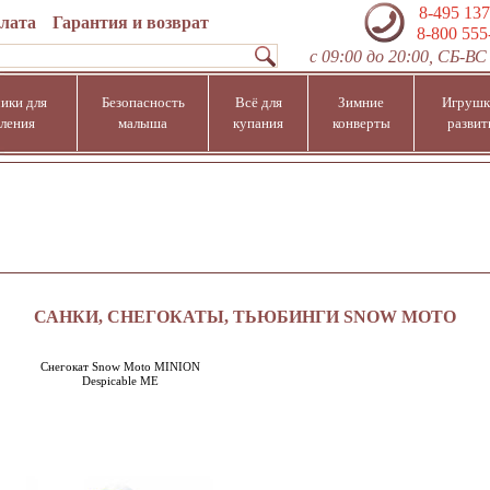
8-495 137
плата
Гарантия и возврат
8-800 555
с 09:00 до 20:00, СБ-ВС 
ики для
Безопасность
Всё для
Зимние
Игрушк
ления
малыша
купания
конверты
развит
САНКИ, СНЕГОКАТЫ, ТЬЮБИНГИ SNOW MOTO
Снегокат Snow Moto MINION
Despicable ME