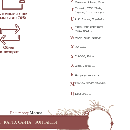
S
Samsung, Schardt, Scool
...
Teutonia, TFK, Thule,
T
Toyland, Travis Designs ...
U
U.D. Linden, Uppababy ...
Valco Baby, Vamvigvam,
V
Vitus, Voksi ...
W
Weelz, Weina, Welldon ...
X
X-Lander ...
Y
Y-SCOO, Yedoo ...
Z
Zizzz, Zooper ...
К
Капризун матрасы ...
Можга, Мороз Иванович
М
...
Ц
Царь Елка ...
Ваш город:
Москва
И
|
КАРТА САЙТА
|
КОНТАКТЫ