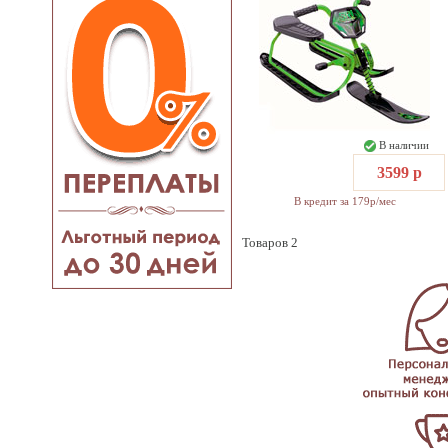
В наличии
3599 р
В кредит за 179р/мес
Товаров 2