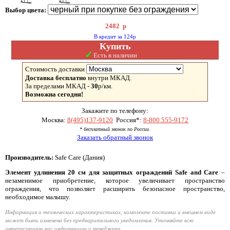
Выбор цвета:
2482
р
В кредит за 124р
Купить
✓
Есть в наличии
Стоимость доставки
Доставка бесплатно
внутри МКАД.
За пределами МКАД -
30
р/км.
Возможна сегодня!
Закажите по телефону:
Москва:
8(495)137-9120
Россия*:
8-800 555-9172
* бесплатный звонок по России.
Заказать обратный звонок
Производитель:
Safe Care (Дания)
Элемент удлинения 20 см для защитных ограждений Safe and Care
–
незаменимое приобретение, которое увеличивает пространство
ограждения, что позволяет расширить безопасное пространство,
необходимое малышу.
Информация о технических характеристиках, комплекте поставки и внешнем виде
может быть изменена без предварительного уведомления. Уточняйте всю
интересующую вас информацию у менеджера.