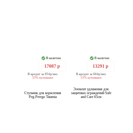
В наличии
В наличии
17087 р
13291 р
В кредит за 854р/мес
В кредит за 664р/мес
33% купивших
33% купивших
Элемент удлинения для
Стульчик для кормления
защитных ограждений Safe
Peg-Perego Tatamia
and Care 65см