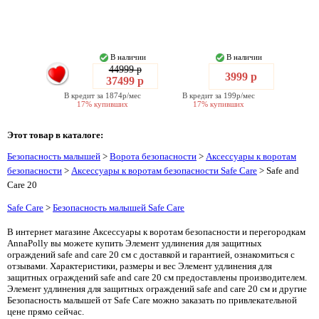
В наличии
В наличии
44999 р
3999 р
37499 р
В кредит за 1874р/мес
В кредит за 199р/мес
17% купивших
17% купивших
Этот товар в каталоге:
Безопасность малышей
>
Ворота безопасности
>
Аксессуары к воротам
безопасности
>
Аксессуары к воротам безопасности Safe Care
> Safe and
Care 20
Safe Care
>
Безопасность малышей Safe Care
В интернет магазине Аксессуары к воротам безопасности и перегородкам
AnnaPolly вы можете купить Элемент удлинения для защитных
ограждений safe and care 20 см с доставкой и гарантией, ознакомиться с
отзывами. Характеристики, размеры и вес Элемент удлинения для
защитных ограждений safe and care 20 см предоставлены производителем.
Элемент удлинения для защитных ограждений safe and care 20 см и другие
Безопасность малышей от Safe Care можно заказать по привлекательной
цене прямо сейчас.