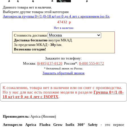
Данного товара нет в наличии.
Выберите другие товары этой категории
Автокресла группы 0+/1 (0-18 кг) от 0 до 4 лет с креплением iso fix
47432
р
Нет в наличии
Стоимость доставки
Доставка бесплатно
внутри МКАД.
За пределами МКАД -
30
р/км.
Возможна сегодня!
Закажите по телефону:
Москва:
8(495)137-9120
Россия*:
8-800 555-9172
* бесплатный звонок по России.
Заказать обратный звонок
К сожалению, товара нет в наличии или он снят с производства.
Но у нас для вас есть похожие модели в разделе
Группа 0+/1 (0-
18 кг) от 0 до 4 лет с ISOFIX
.
Производитель:
Aprica (Япония)
Автокресло Aprica Fladea Grow Isofix 360° Safety
- это первое