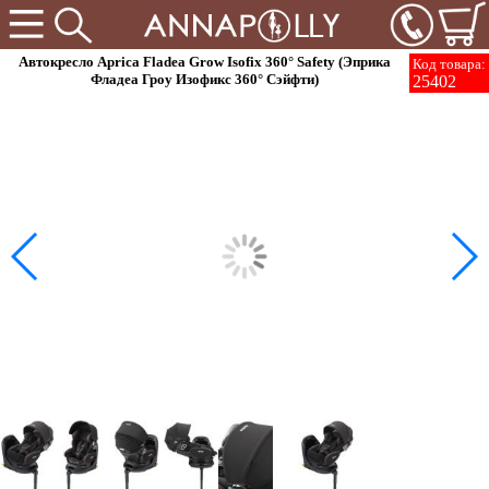
Автокресло Aprica Fladea Grow Isofix 360° Safety (Эприка
Код товара:
Фладеа Гроу Изофикс 360° Сэйфти)
25402