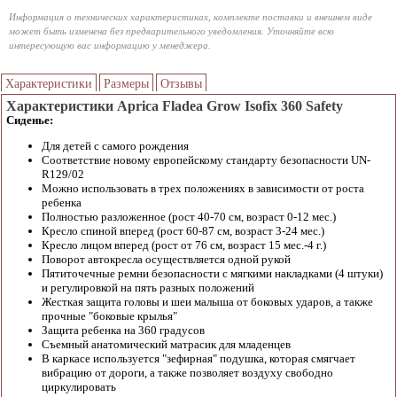
Информация о технических характеристиках, комплекте поставки и внешнем виде
может быть изменена без предварительного уведомления. Уточняйте всю
интересующую вас информацию у менеджера.
Характеристики
Размеры
Отзывы
Характеристики Aprica Fladea Grow Isofix 360 Safety
Сиденье:
Для детей с самого рождения
Соответствие новому европейскому стандарту безопасности UN-
R129/02
Можно использовать в трех положениях в зависимости от роста
ребенка
Полностью разложенное (рост 40-70 см, возраст 0-12 мес.)
Кресло спиной вперед (рост 60-87 см, возраст 3-24 мес.)
Кресло лицом вперед (рост от 76 см, возраст 15 мес.-4 г.)
Поворот автокресла осуществляется одной рукой
Пятиточечные ремни безопасности с мягкими накладками (4 штуки)
и регулировкой на пять разных положений
Жесткая защита головы и шеи малыша от боковых ударов, а также
прочные "боковые крылья"
Защита ребенка на 360 градусов
Съемный анатомический матрасик для младенцев
В каркасе используется "зефирная" подушка, которая смягчает
вибрацию от дороги, а также позволяет воздуху свободно
циркулировать