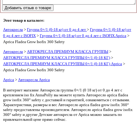
Этот товар в каталоге:
Автокресла
>
Группа 0+/1 (0-18 кг) от 0 до 4 лет
>
Группа 0+/1 (0-18 кг) от
0 до 4 лет с ISOFIX
>
Группа 0+/1 (0-18 кг) от 0 до 4 лет с ISOFIX Aprica
>
Aprica Fladea Grow Isofix 360 Safety
Автокресла
>
АВТОКРЕСЛА ПРЕМИУМ КЛАССА ГРУППЫ
>
АВТОКРЕСЛА ПРЕМИУМ КЛАССА ГРУППЫ 0+/1 (0-18 КГ)
>
АВТОКРЕСЛА ПРЕМИУМ КЛАССА ГРУППЫ 0+/1 (0-18 КГ) Aprica
>
Aprica Fladea Grow Isofix 360 Safety
Aprica
>
Автокресла Aprica
В интернет магазине Автокресла группы 0+/1 (0 18 кг) от 0 до 4 лет с
креплением iso fix AnnaPolly вы можете купить Автокресло aprica fladea
grow isofix 360° safety с доставкой и гарантией, ознакомиться с отзывами.
Характеристики, размеры и вес Автокресло aprica fladea grow isofix 360°
safety предоставлены производителем. Автокресло aprica fladea grow isofix
360° safety и другие Детские автокресла от Aprica можно заказать по
привлекательной цене прямо сейчас.