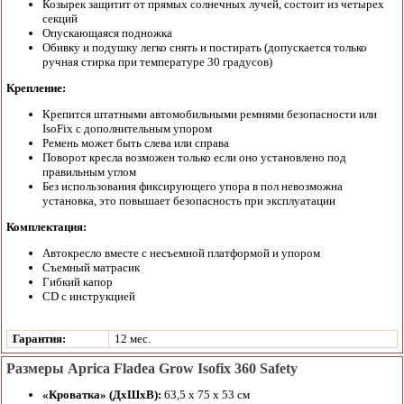
Козырек защитит от прямых солнечных лучей, состоит из четырех
секций
Опускающаяся подножка
Обивку и подушку легко снять и постирать (допускается только
ручная стирка при температуре 30 градусов)
Крепление:
Крепится штатными автомобильными ремнями безопасности или
IsoFix с дополнительным упором
Ремень может быть слева или справа
Поворот кресла возможен только если оно установлено под
правильным углом
Без использования фиксирующего упора в пол невозможна
установка, это повышает безопасность при эксплуатации
Комплектация:
Автокресло вместе с несъемной платформой и упором
Съемный матрасик
Гибкий капор
CD с инструкцией
Гарантия:
12 мес.
Размеры Aprica Fladea Grow Isofix 360 Safety
«Кроватка» (ДхШхВ):
63,5 х 75 х 53 см