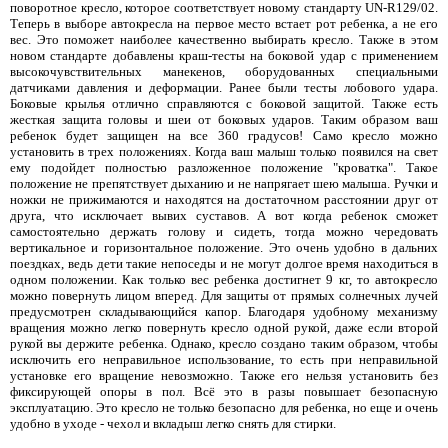
поворотное кресло, которое соответствует новому стандарту UN-R129/02.
Теперь в выборе автокресла на первое место встает рот ребенка, а не его
вес. Это поможет наиболее качественно выбирать кресло. Также в этом
новом стандарте добавлены краш-тесты на боковой удар с применением
высокочувствительных манекенов, оборудованных специальными
датчиками давления и деформации. Ранее были тесты лобового удара.
Боковые крылья отлично справляются с боковой защитой. Также есть
жесткая защита головы и шеи от боковых ударов. Таким образом ваш
ребенок будет защищен на все 360 градусов! Само кресло можно
установить в трех положениях. Когда ваш малыш только появился на свет
ему подойдет полностью разложенное положение "кроватка". Такое
положение не препятствует дыханию и не напрягает шею малыша. Ручки и
ножки не прижимаются и находятся на достаточном расстоянии друг от
друга, что исключает вывих суставов. А вот когда ребенок сможет
самостоятельно держать голову и сидеть, тогда можно чередовать
вертикальное и горизонтальное положение. Это очень удобно в дальних
поездках, ведь дети такие непоседы и не могут долгое время находиться в
одном положении. Как только вес ребенка достигнет 9 кг, то автокресло
можно повернуть лицом вперед. Для защиты от прямых солнечных лучей
предусмотрен складывающийся капор. Благодаря удобному механизму
вращения можно легко повернуть кресло одной рукой, даже если второй
рукой вы держите ребенка. Однако, кресло создано таким образом, чтобы
исключить его неправильное использование, то есть при неправильной
установке его вращение невозможно. Также его нельзя установить без
фиксирующей опоры в пол. Всё это в разы повышает безопасную
эксплуатацию. Это кресло не только безопасно для ребенка, но еще и очень
удобно в уходе - чехол и вкладыш легко снять для стирки.