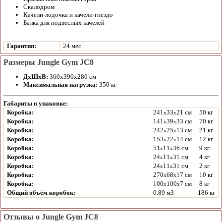
Скалодром
Качели-лодочка и качели-гнездо
Балка для подвесных качелей
Гарантия:
24 мес.
Размеры Jungle Gym JC8
ДхШхВ:
360х390х280 см
Максимальная нагрузка:
350 кг
Габариты в упаковке:
Коробка:
241
33
21 см
50 кг
x
x
Коробка:
141
39
33 см
70 кг
x
x
Коробка:
242
25
13 см
21 кг
x
x
Коробка:
153
22
14 см
12 кг
x
x
Коробка:
51
11
36 см
9 кг
x
x
Коробка:
24
11
31 см
4 кг
x
x
Коробка:
24
11
31 см
2 кг
x
x
Коробка:
270
68
17 см
10 кг
x
x
Коробка:
100
100
7 см
8 кг
x
x
Общий объём коробок:
0.89 м3
186 кг
Отзывы о Jungle Gym JC8