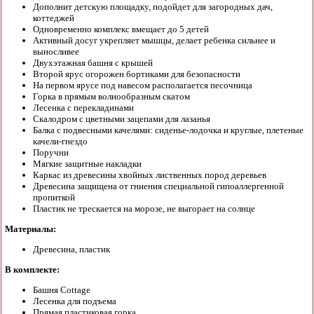
Дополнит детскую площадку, подойдет для загородных дач,
коттеджей
Одновременно комплекс вмещает до 5 детей
Активный досуг укрепляет мышцы, делает ребенка сильнее и
выносливее
Двухэтажная башня с крышей
Второй ярус огорожен бортиками для безопасности
На первом ярусе под навесом располагается песочница
Горка в прямым волнообразным скатом
Лесенка с перекладинами
Скалодром с цветными зацепами для лазанья
Балка с подвесными качелями: сиденье-лодочка и круглые, плетеные
качели-гнездо
Поручни
Мягкие защитные накладки
Каркас из древесины хвойных лиственных пород деревьев
Древесина защищена от гниения специальной гипоаллергенной
пропиткой
Пластик не трескается на морозе, не выгорает на солнце
Материалы:
Древесина, пластик
В комплекте:
Башня Cottage
Лесенка для подъема
Прямая пластиковая горка