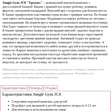
Jungle Gym JC8 "Троодос" –
компактный игровой комплекс с
двухэтажной башней. Башня с крышей послужит ребенку домиком,
фортом, смотровой площадкой. Верхний ярус огорожен для безопасности.
К башне прикреплена пластиковая горка-волна с прямым скатом. По бокам
скат имеет небольшие бортики. Поднимается наверх ребенок по лесенке с
перекладинами. На первом ярусе можно организовать малышам песочницу.
Она будет закрыта от непогоды и палящего солнца крышей верхнего этажа.
К башне прикреплена балка с двумя видами качелей: сиденье-лодочка и
качели-гнездо. Дополнительно на второй этаж башни ведет приставной
скалодром с цветными яркими зацепами. Активный отдых на природе
развивает мышцы, укрепляет здоровье, повышает тонус и настроение. А
еще это прекрасная возможность найти новых друзей и посоревноваться в
ловкости. Каркас комплекса изготовлен из древесины хвойных серверных
пород. Ее красивая натуральная текстура обработана защитной пропиткой
от гниения и грибка. Прочный пластик высокого качества не боится
морозов, не выгорает на солнце, не трескается.
Информация о технических характеристиках, комплекте поставки и внешнем виде
может быть изменена без предварительного уведомления. Уточняйте всю
интересующую вас информацию у менеджера.
Характеристики
Размеры
Отзывы
Характеристики Jungle Gym JC8
Спортивно-игровой комплекс для детей
Подойдет для малышей и детей школьного возраста 3-12 лет
Для монтажа и использования на улице