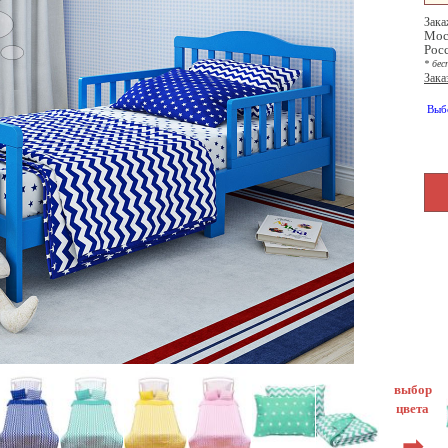
Зака
Мос
Рос
* бес
Зака
Выб
выбор
цвета
➡