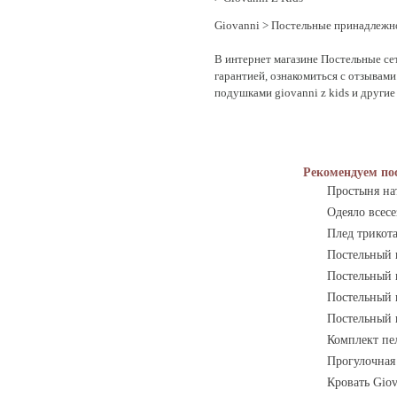
Giovanni
>
Постельные принадлежн
В интернет магазине Постельные се
гарантией, ознакомиться с отзывам
подушками giovanni z kids и други
Рекомендуем по
Простыня нат
Одеяло всесе
Плед трикот
Постельный к
Постельный к
Постельный к
Постельный 
Комплект пел
Прогулочная 
Кровать Gio