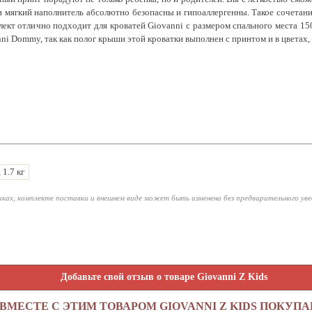
 мягкий наполнитель абсолютно безопасны и гипоаллергенны. Такое сочетан
ект отлично подходит для кроватей Giovanni с размером спального места 15
nni Dommy, так как полог крыши этой кроватки выполнен с принтом и в цветах
, 1.7 кг
ках, комплекте поставки и внешнем виде может быть изменена без предварительного ув
Добавьте свой отзыв о товаре Giovanni Z Kids
ВМЕСТЕ С ЭТИМ ТОВАРОМ GIOVANNI Z KIDS ПОКУП