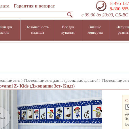
8-495 137
плата
Гарантия и возврат
8-800 555
с 09:00 до 20:00, СБ-ВС 
ики для
Безопасность
Всё для
Зимние
Игрушк
ления
малыша
купания
конверты
развит
ельные сеты
>
Постельные сеты для подростковых кроватей
>
Постельные сет
anni Z- Kids (Джованни Зет- Кидз)
С
До
За
Во