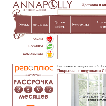
Доставка и о
Детская
Стульч
Коляски
Автокресла
Электроника
мебель
корм
%
АКЦИИ
НОВИНКИ
САМОВЫВОЗ
Постельные принадлежности
>
Пост
Покрывало с подушками Giov