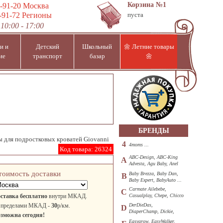
Корзина
№1
-91-20
Москва
-91-72
Регионы
пуста
10:00 - 17:00
и и
Детский
Школьный
🌼 Летние товары
ие
транспорт
базар
🌼
БРЕНДЫ
ы для подростковых кроватей Giovanni
4
4moms ...
Код товара:
26324
ABC-Design, ABC-King
A
Advesta, Agu Baby, Anel
...
тоимость доставки
Baby Brezza, Baby Dan,
B
Baby Expert, BabyAuto ...
Carmate Ailebebe,
C
ставка бесплатно
внутри МКАД.
Casualplay, Chepe, Chicco
...
 пределами МКАД -
30
р/км.
DerDieDas,
D
DiaperChamp, Dickie,
зможна сегодня!
Diono, DOHANY ...
Easygrow, EasyWalker,