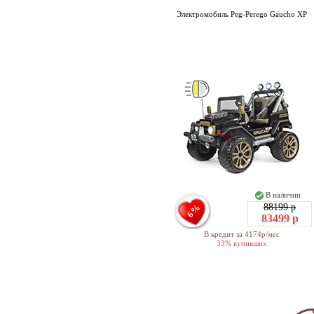
Электромобиль Peg-Perego Gaucho XP
В наличии
88199 р
6%
83499 р
В кредит за 4174р/мес
33% купивших