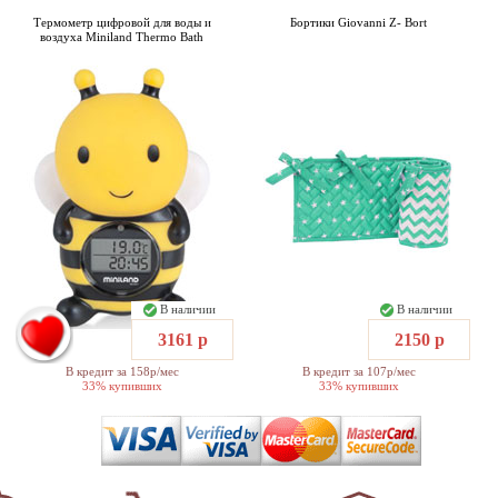
Термометр цифровой для воды и
Бортики Giovanni Z- Bort
воздуха Miniland Thermo Bath
В наличии
В наличии
3161 р
2150 р
В кредит за 158р/мес
В кредит за 107р/мес
33% купивших
33% купивших