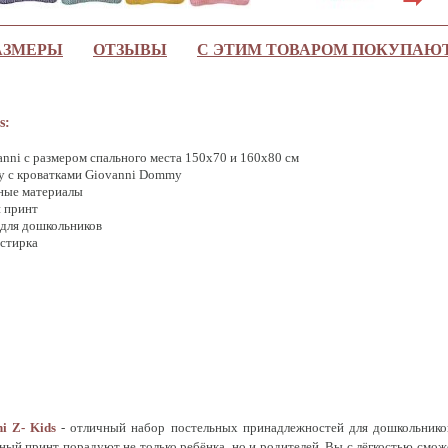
АЗМЕРЫ
ОТЗЫВЫ
С ЭТИМ ТОВАРОМ ПОКУПАЮ
s:
nni с размером спального места 150х70 и 160х80 см
ту с кроватками Giovanni Dommy
ные материалы
 принт
 для дошкольников
 стирка
i Z- Kids
- отличный набор постельных принадлежностей для дошкольников
ный принт порадуют не только ребёнка, но и родителей. Вы с лёгкостью смож