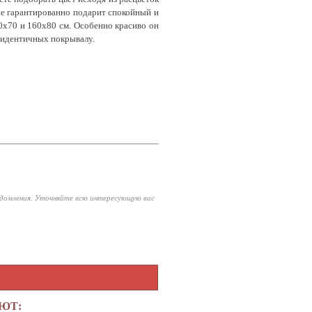
ие гарантированно подарит спокойный и
0х70 и 160х80 см. Особенно красиво он
, идентичных покрывалу.
едомления. Уточняйте всю интересующую вас
АЮТ: