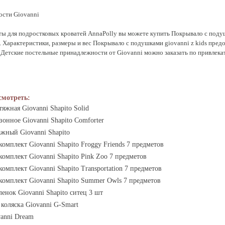
ости Giovanni
ты для подростковых кроватей AnnaPolly вы можете купить Покрывало с подушк
и. Характеристики, размеры и вес Покрывало с подушками giovanni z kids пре
е Детские постельные принадлежности от Giovanni можно заказать по привлека
смотреть:
яжная Giovanni Shapito Solid
зонное Giovanni Shapito Comforter
ажный Giovanni Shapito
омплект Giovanni Shapito Froggy Friends 7 предметов
омплект Giovanni Shapito Pink Zoo 7 предметов
омплект Giovanni Shapito Transportation 7 предметов
комплект Giovanni Shapito Summer Owls 7 предметов
енок Giovanni Shapito ситец 3 шт
коляска Giovanni G-Smart
vanni Dream