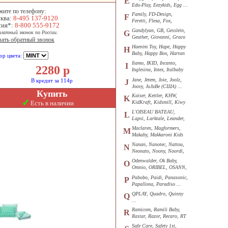
E
Edu-Play, Eezykids, Egg ...
жите по телефону:
Family, FD-Design,
F
ква:
8-495 137-9120
Feretti, Flexa, Fox,
сия*:
8-800 555-9172
Funkids ...
Gandylyan, GB, Gesslein,
G
платный звонок по России.
Geuther, Giovanni, Graco
зать обратный звонок
...
Haenim Toy, Hape, Happy
H
Baby, Happy Box, Hartan
ор цвета:
...
Iiamo, IKID, Incanto,
I
2280
р
Inglesina, Intex, Italbaby
...
Jane, Jetem, Joie, Joolz,
В кредит за 114р
J
Joovy, JuJuBe (США) ...
Купить
Kaiser, Kettler, KHW,
K
✓
Есть в наличии
KidKraft, Kidsmill, Kiwy
...
L'OISEAU BATEAU,
L
Lapsi, Larktale, Leander,
Loon ...
Maclaren, Magformers,
M
Makaby, Makkaroni Kids
...
Nanan, Nanotec, Nattou,
N
Neonato, Noony, Noordi,
Nuk ...
Odenwalder, Ok Baby,
O
Omnio, ORIBEL, OSANN,
Oyster ...
Pabobo, Paidi, Panasonic,
P
Papallona, Paradiso ...
QPLAY, Quadro, Quinny
Q
...
Ramicom, Ramili Baby,
R
Rastar, Razor, Recaro, RT
...
Safe Care, Safety 1st,