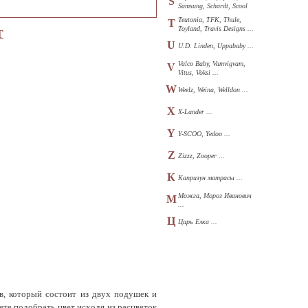
S
Samsung, Schardt, Scool
...
Teutonia, TFK, Thule,
T
Toyland, Travis Designs ...
Т
U
U.D. Linden, Uppababy ...
Valco Baby, Vamvigvam,
V
Vitus, Voksi ...
W
Weelz, Weina, Welldon ...
X
X-Lander ...
Y
Y-SCOO, Yedoo ...
Z
Zizzz, Zooper ...
К
Капризун матрасы ...
Можга, Мороз Иванович
М
...
Ц
Царь Елка ...
, который состоит из двух подушек и
ете подобрать цвет исходя из расцветок