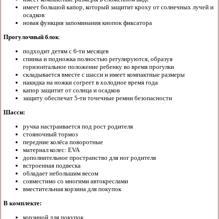
имеет большой капор, который защитит кроху от солнечных лучей и
осадков
новая функция запоминания кнопок фиксатора
Прогулочный блок
:
подходит детям с 6-ти месяцев
спинка и подножка полностью регулируются, образуя
горизонтальное положение ребенку во время прогулки
складывается вместе с шасси и имеет компактные размеры
накидка на ножки согреет в холодное время года
капор защитит от солнца и осадков
защиту обеспечат 5-ти точечные ремни безопасности
Шасси:
ручка настраивается под рост родителя
стояночный тормоз
передние колёса поворотные
материал колес: EVA
дополнительное пространство для ног родителя
встроенная подвеска
обладает небольшим весом
совместимо со многими автокреслами
вместительная корзина для покупок
В комплекте:
корзиной для покупок