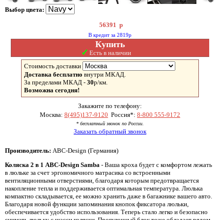
Выбор цвета:
56391
р
В кредит за 2819р
Купить
✓
Есть в наличии
Стоимость доставки
Доставка бесплатно
внутри МКАД.
За пределами МКАД -
30
р/км.
Возможна сегодня!
Закажите по телефону:
Москва:
8(495)137-9120
Россия*:
8-800 555-9172
* бесплатный звонок по России.
Заказать обратный звонок
Производитель:
ABC-Design (Германия)
Коляска 2 в 1 ABC-Design Samba
- Ваша кроха будет с комфортом лежать
в люльке за счет эргономичного матрасика со встроенными
вентиляционными отверстиями, благодаря которым предотвращается
накопление тепла и поддерживается оптимальная температура. Люлька
компактно складывается, ее можно хранить даже в багажнике вашего авто.
Благодаря новой функции запоминания кнопок фиксатора люльки,
обеспечивается удобство использования. Теперь стало легко и безопасно
снимать люльку с шасси коляски. Прогулочный блок тоже обладает рядом