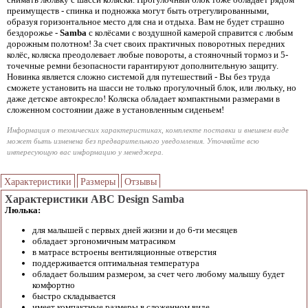
преимуществ - спинка и подножка могут быть отрегулированными,
образуя горизонтальное место для сна и отдыха. Вам не будет страшно
бездорожье -
Samba
с колёсами с воздушной камерой справится с любым
дорожным полотном! За счет своих практичных поворотных передних
колёс, коляска преодолевает любые повороты, а стояночный тормоз и 5-
точечные ремни безопасности гарантируют дополнительную защиту.
Новинка является сложно системой для путешествий - Вы без труда
сможете установить на шасси не только прогулочный блок, или люльку, но
даже детское автокресло! Коляска обладает компактными размерами в
сложенном состоянии даже в установленным сиденьем!
Информация о технических характеристиках, комплекте поставки и внешнем виде
может быть изменена без предварительного уведомления. Уточняйте всю
интересующую вас информацию у менеджера.
Характеристики
Размеры
Отзывы
Характеристики ABC Design Samba
Люлька:
для малышей с первых дней жизни и до 6-ти месяцев
обладает эргономичным матрасиком
в матрасе встроены вентиляционные отверстия
поддерживается оптимальная температура
обладает большим размером, за счет чего любому малышу будет
комфортно
быстро складывается
имеет компактные размеры в сложенном виде