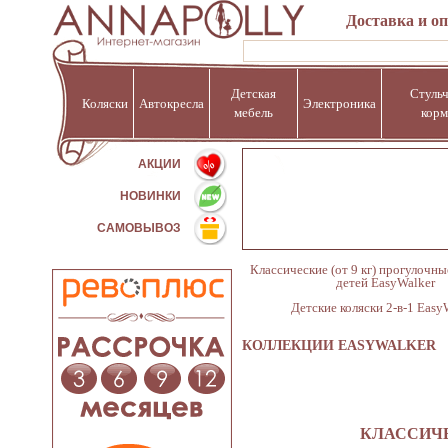
Доставка и о
Детская
Стульч
Коляски
Автокресла
Электроника
мебель
корм
%
АКЦИИ
НОВИНКИ
САМОВЫВОЗ
Классические (от 9 кг) прогулочны
детей EasyWalker
Детские коляски 2-в-1 Easy
КОЛЛЕКЦИИ EASYWALKER
КЛАССИЧЕ