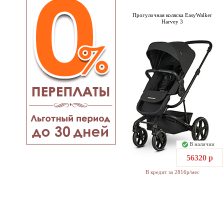
Прогулочная коляска EasyWalker
Harvey 3
В наличии
56320 р
В кредит за 2816р/мес