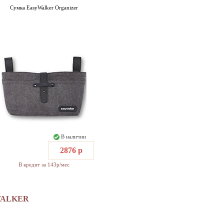
Сумка EasyWalker Organizer
В наличии
2876 р
В кредит за 143р/мес
WALKER