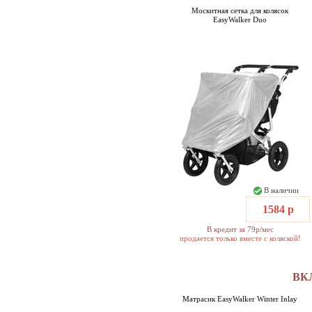
Москитная сетка для колясок
EasyWalker Duo
В наличии
1584 р
В кредит за 79р/мес
продается только вместе с коляской!
ВК
Матрасик EasyWalker Winter Inlay