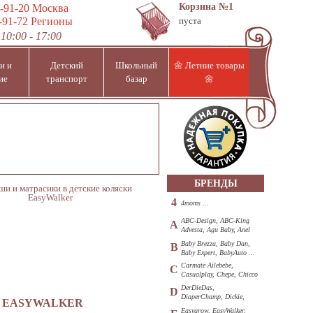
Корзина
№1
-91-20
Москва
-91-72
Регионы
пуста
10:00 - 17:00
и и
Детский
Школьный
🌼 Летние товары
ие
транспорт
базар
🌼
БРЕНДЫ
и и матрасики в детские коляски
EasyWalker
4
4moms ...
ABC-Design, ABC-King
A
Advesta, Agu Baby, Anel
...
Baby Brezza, Baby Dan,
B
Baby Expert, BabyAuto ...
Carmate Ailebebe,
C
Casualplay, Chepe, Chicco
...
DerDieDas,
D
DiaperChamp, Dickie,
Й EASYWALKER
Diono, DOHANY ...
Easygrow, EasyWalker,