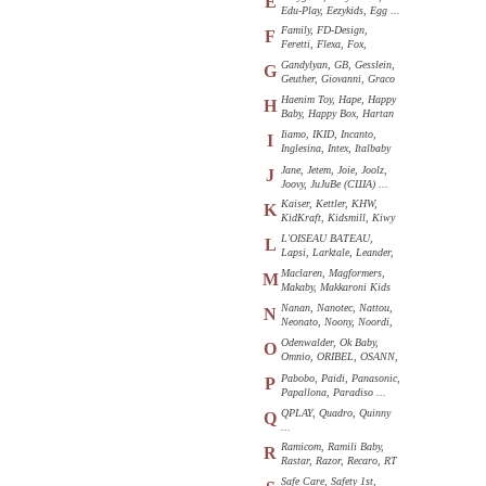
E
Edu-Play, Eezykids, Egg ...
Family, FD-Design,
F
Feretti, Flexa, Fox,
Funkids ...
Gandylyan, GB, Gesslein,
G
Geuther, Giovanni, Graco
...
Haenim Toy, Hape, Happy
H
Baby, Happy Box, Hartan
...
Iiamo, IKID, Incanto,
I
Inglesina, Intex, Italbaby
...
Jane, Jetem, Joie, Joolz,
J
Joovy, JuJuBe (США) ...
Kaiser, Kettler, KHW,
K
KidKraft, Kidsmill, Kiwy
...
L'OISEAU BATEAU,
L
Lapsi, Larktale, Leander,
Loon ...
Maclaren, Magformers,
M
Makaby, Makkaroni Kids
...
Nanan, Nanotec, Nattou,
N
Neonato, Noony, Noordi,
Nuk ...
Odenwalder, Ok Baby,
O
Omnio, ORIBEL, OSANN,
Oyster ...
Pabobo, Paidi, Panasonic,
P
Papallona, Paradiso ...
QPLAY, Quadro, Quinny
Q
...
Ramicom, Ramili Baby,
R
Rastar, Razor, Recaro, RT
...
Safe Care, Safety 1st,