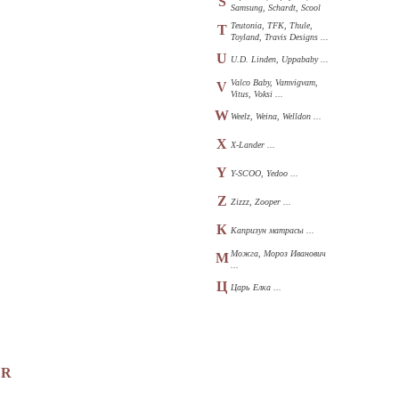
S
Samsung, Schardt, Scool
...
Teutonia, TFK, Thule,
T
Toyland, Travis Designs ...
U
U.D. Linden, Uppababy ...
Valco Baby, Vamvigvam,
V
Vitus, Voksi ...
W
Weelz, Weina, Welldon ...
X
X-Lander ...
Y
Y-SCOO, Yedoo ...
Z
Zizzz, Zooper ...
К
Капризун матрасы ...
Можга, Мороз Иванович
М
...
Ц
Царь Елка ...
ER