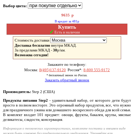
Выбор цвета:
9635
р
В кредит за 481р
Купить
✓
Есть в наличии
Стоимость доставки
Доставка бесплатно
внутри МКАД.
За пределами МКАД -
30
р/км.
Возможна сегодня!
Закажите по телефону:
Москва:
8(495)137-9120
Россия*:
8-800 555-9172
* бесплатный звонок по России.
Заказать обратный звонок
Производитель:
Step 2 (США)
Продукты питания Step2
- удивительный набор, от которого дети будут
просто в полном восторге. Это огромный набор продуктов, все, что нужно
для праздничного ужина или домашнего воскресного обеда для всей семьи.
В комплект входит 101 предмет: овощи, фрукты, бакалея, крупы, мясные
деликатесы, сладости, консервация.
Информация о технических характеристиках, комплекте поставки и внешнем виде
может быть изменена без предварительного уведомления. Уточняйте всю