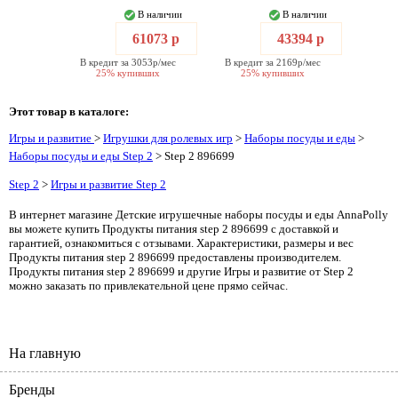
В наличии
В наличии
61073 р
43394 р
В кредит за 3053р/мес
В кредит за 2169р/мес
25% купивших
25% купивших
Этот товар в каталоге:
Игры и развитие
>
Игрушки для ролевых игр
>
Наборы посуды и еды
>
Наборы посуды и еды Step 2
> Step 2 896699
Step 2
>
Игры и развитие Step 2
В интернет магазине Детские игрушечные наборы посуды и еды AnnaPolly
вы можете купить Продукты питания step 2 896699 с доставкой и
гарантией, ознакомиться с отзывами. Характеристики, размеры и вес
Продукты питания step 2 896699 предоставлены производителем.
Продукты питания step 2 896699 и другие Игры и развитие от Step 2
можно заказать по привлекательной цене прямо сейчас.
На главную
Бренды