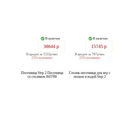
В наличии
В наличии
30644 р
15745 р
В кредит за 1532р/мес
В кредит за 787р/мес
25% купивших
25% купивших
Песочница Step 2 Песочница
Столик-песочница для игр с
со столиком 843700
песком и водой Step 2