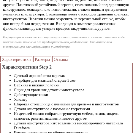
другое. Пластиковый устойчивый верстак, стилизованный под деревянную
конструкцию, оснащен полочками, тисками, а также ящиком для хранения
элементов конструктора. Столешница имеет отсеки для хранения крепежа,
инструментов. Чертежи можно закрепить на вертикальной стенке, чтобы
они всегда были перед глазами. Входящая в комплект реалистичная
функциональная дрель ускорит процесс закручивания шурупов.
Информация о технических характеристиках, комплекте поставки и внешнем виде
может быть изменена без предварительного уведомления. Уточняйте всю
интересующую вас информацию у менеджера.
Характеристики
Размеры
Отзывы
Характеристики Step 2
Детский игровой стол-верстак
Подойдет для малышей старше 3 лет
Верхняя и нижняя полочки
Ящик для хранения деталей конструктора
Действующие тиски
Угломер
Широкая столешница с ячейками для крепежа и инструментов
Детали конструктора с пазами и отверстиями
Из деталей можно собрать игрушечную мебель, замок, модель
самолета, ракеты, машины и многое другое
Детали конструктора изготовлены из высокопрочного материала
Durafoam
Чертеж-инструкция по сборке конструктора