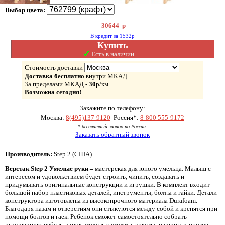
Выбор цвета:
30644
р
В кредит за 1532р
Купить
✓
Есть в наличии
Стоимость доставки
Доставка бесплатно
внутри МКАД.
За пределами МКАД -
30
р/км.
Возможна сегодня!
Закажите по телефону:
Москва:
8(495)137-9120
Россия*:
8-800 555-9172
* бесплатный звонок по России.
Заказать обратный звонок
Производитель:
Step 2 (США)
Верстак Step 2 Умелые руки –
мастерская для юного умельца. Малыш с
интересом и удовольствием будет строить, чинить, создавать и
придумывать оригинальные конструкции и игрушки. В комплект входит
большой набор пластиковых деталей, инструменты, болты и гайки. Детали
конструктора изготовлены из высокопрочного материала Durafoam.
Благодаря пазам и отверстиям они стыкуются между собой и крепятся при
помощи болтов и гаек. Ребенок сможет самостоятельно собрать
игрушечную мебель, замок, модель самолета, ракеты, машины и многое