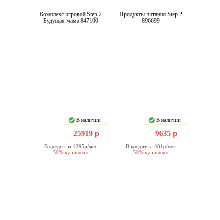
Комплекс игровой Step 2
Продукты питания Step 2
Будущая мама 847100
896699
В наличии
В наличии
25919 р
9635 р
В кредит за 1295р/мес
В кредит за 481р/мес
50% купивших
50% купивших