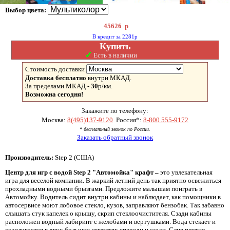
Выбор цвета:
45626
р
В кредит за 2281р
Купить
✓
Есть в наличии
Стоимость доставки
Доставка бесплатно
внутри МКАД.
За пределами МКАД -
30
р/км.
Возможна сегодня!
Закажите по телефону:
Москва:
8(495)137-9120
Россия*:
8-800 555-9172
* бесплатный звонок по России.
Заказать обратный звонок
Производитель:
Step 2 (США)
Центр для игр с водой Step 2 "Автомойка" крафт –
это увлекательная
игра для веселой компании. В жаркий летний день так приятно освежиться
прохладными водными брызгами. Предложите малышам поиграть в
Автомойку. Водитель сидит внутри кабины и наблюдает, как помощники в
автосервисе моют лобовое стекло, кузов, заправляют бензобак. Так забавно
слышать стук капелек о крышу, скрип стеклоочистителя. Сзади кабины
расположен водный лабиринт с желобами и вертушками. Вода стекает и
скапливается в двух больших емкостях спереди и сзади. Слив плотно