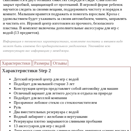
закрыт пробкой, защищающей от протеканий. В игровой форме ребенок
научится следить за своими вещами, поддерживать чистоту и порядок в
комнате. Малышам нравится подражать и помогать взрослым. Кроха с
удовольствием будет ухаживать за своим автомобилем, чинить, заправлять
и чистить его. Игровой центр изготовлен из прочного, безопасного
пластика. В комплект включены дополнительные аксессуары для игр с
водой (13 предметов).
Информация о технических характеристиках, комплекте поставки и внешнем виде
может быть изменена без предварительного уведомления. Уточняйте всю
интересующую вас информацию у менеджера.
Характеристики
Размеры
Отзывы
Характеристики Step 2
Детский игровой центр для игр с водой
Подойдет для малышей старше 3 лет
Конструкция центра представляет собой автомойку для машин
Отличный вариант для летнего досуга и отдыха на природе
Подойдет для веселой компании
Прозрачное лобовое стекло со стеклоочистителем
Руль
Два вместительных резервуара с водой
Водный лабиринт с желобами и вертушками
Резервуары плотно закрываются сливными пробками
13 аксессуаров для игр с водой
Дети могут сами открыть сливные пробки, имитируя «смену масла» в