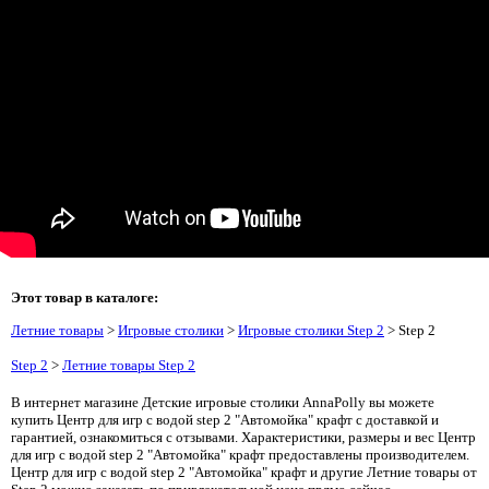
Этот товар в каталоге:
Летние товары
>
Игровые столики
>
Игровые столики Step 2
> Step 2
Step 2
>
Летние товары Step 2
В интернет магазине Детские игровые столики AnnaPolly вы можете
купить Центр для игр с водой step 2 "Автомойка" крафт с доставкой и
гарантией, ознакомиться с отзывами. Характеристики, размеры и вес Центр
для игр с водой step 2 "Автомойка" крафт предоставлены производителем.
Центр для игр с водой step 2 "Автомойка" крафт и другие Летние товары от