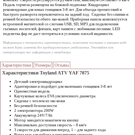
Педаль тормоза размещена на боковой подножке. Квадроцикл
рекомендован для юных гонщиков 3-8 лет. Для объезда препятствий и
быстрого разворота переключитесь на задний ход. Сиденье без спинки и
ремней безопасности обито эко-кожей. Приборная панель комплектуется
встроенной магнитолой со слотами USB, SD, MP3 для подключения
съемных носителей, флешек, карт памяти с любимыми песнями. LED
подсветка фар не даст потеряться в условиях плохой видимости.
Информация о технических характеристиках, комплекте поставки и внешнем виде
может быть изменена без предварительного уведомления. Уточняйте всю
интересующую вас информацию у менеджера.
Характеристики
Размеры
Отзывы
Характеристики Toyland ATV YAF 7075
Детский электроквадроцикл
Адаптирован и подойдет для маленьких гонщиков 3-8 лет
Одноместная модель
Каучуковые колеса EVA увеличенного диаметра
Сиденье с чехлом из эко-кожи
Без ремней безопасности
2 электромотора 200W
Аккумулятор 24V/7Ah
Мотор заводится нажатием на кнопку
Максимально доступная скорость – 8 км/ч
3 скорости для движения вперед, 1 – для заднего хода
Ручка газа для набора и регулировки скорости