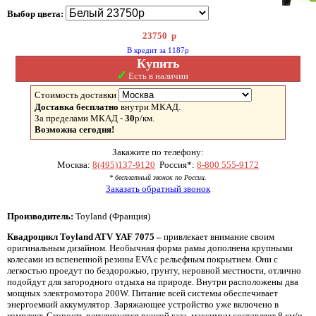
Выбор цвета:
23750
р
В кредит за 1187р
Купить
✓
Есть в наличии
Стоимость доставки
Доставка бесплатно
внутри МКАД.
За пределами МКАД -
30
р/км.
Возможна сегодня!
Закажите по телефону:
Москва:
8(495)137-9120
Россия*:
8-800 555-9172
* бесплатный звонок по России.
Заказать обратный звонок
Производитель:
Toyland (Франция)
Квадроцикл Toyland ATV YAF 7075 –
привлекает внимание своим
оригинальным дизайном. Необычная форма рамы дополнена крупными
колесами из вспененной резины EVA с рельефным покрытием. Они с
легкостью проедут по бездорожью, грунту, неровной местности, отлично
подойдут для загородного отдыха на природе. Внутри расположены два
мощных электромотора 200W. Питание всей системы обеспечивает
энергоемкий аккумулятор. Заряжающее устройство уже включено в
комплект. Скорость регулируется ручкой газа, максимум составляет 8 км/ч.