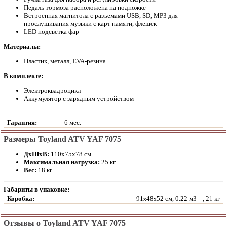
Педаль тормоза расположена на подножке
Встроенная магнитола с разъемами USB, SD, MP3 для
прослушивания музыки с карт памяти, флешек
LED подсветка фар
Материалы:
Пластик, металл, EVA-резина
В комплекте:
Электроквадроцикл
Аккумулятор с зарядным устройством
Гарантия:
6 мес.
Размеры Toyland ATV YAF 7075
ДхШхВ:
110х75х78 см
Максимальная нагрузка:
25 кг
Вес:
18 кг
Габариты в упаковке:
Коробка:
91
48
52 см, 0.22 м3
, 21 кг
x
x
Отзывы о Toyland ATV YAF 7075