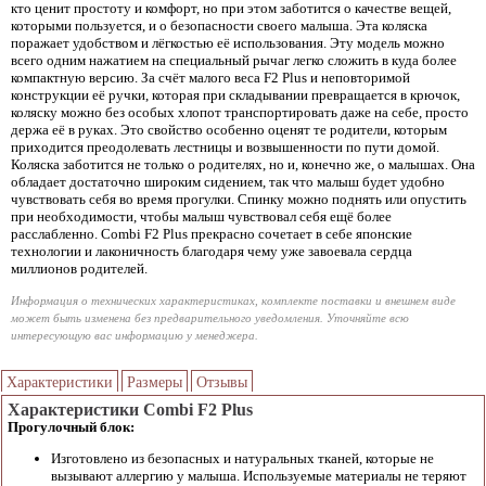
кто ценит простоту и комфорт, но при этом заботится о качестве вещей,
которыми пользуется, и о безопасности своего малыша. Эта коляска
поражает удобством и лёгкостью её использования. Эту модель можно
всего одним нажатием на специальный рычаг легко сложить в куда более
компактную версию. За счёт малого веса F2 Plus и неповторимой
конструкции её ручки, которая при складывании превращается в крючок,
коляску можно без особых хлопот транспортировать даже на себе, просто
держа её в руках. Это свойство особенно оценят те родители, которым
приходится преодолевать лестницы и возвышенности по пути домой.
Коляска заботится не только о родителях, но и, конечно же, о малышах. Она
обладает достаточно широким сидением, так что малыш будет удобно
чувствовать себя во время прогулки. Спинку можно поднять или опустить
при необходимости, чтобы малыш чувствовал себя ещё более
расслабленно. Combi F2 Plus прекрасно сочетает в себе японские
технологии и лаконичность благодаря чему уже завоевала сердца
миллионов родителей.
Информация о технических характеристиках, комплекте поставки и внешнем виде
может быть изменена без предварительного уведомления. Уточняйте всю
интересующую вас информацию у менеджера.
Характеристики
Размеры
Отзывы
Характеристики Combi F2 Plus
Прогулочный блок:
Изготовлено из безопасных и натуральных тканей, которые не
вызывают аллергию у малыша. Используемые материалы не теряют