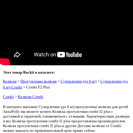
Этот товар Rockit в каталоге:
Коляски
>
Прогулочные коляски
>
Суперлегкие (до 6 кг)
>
Суперлегкие (до
6 кг) Combi
> Combi F2 Plus
Combi
>
Коляски Combi
В интернет магазине Суперлегкие (до 6 кг) прогулочные коляски для детей
AnnaPolly вы можете купить Коляска прогулочная combi f2 plus с
доставкой и гарантией, ознакомиться с отзывами. Характеристики, размеры
и вес Коляска прогулочная combi f2 plus предоставлены производителем.
Коляска прогулочная combi f2 plus и другие Детские коляски от Combi
можно заказать по привлекательной цене прямо сейчас.