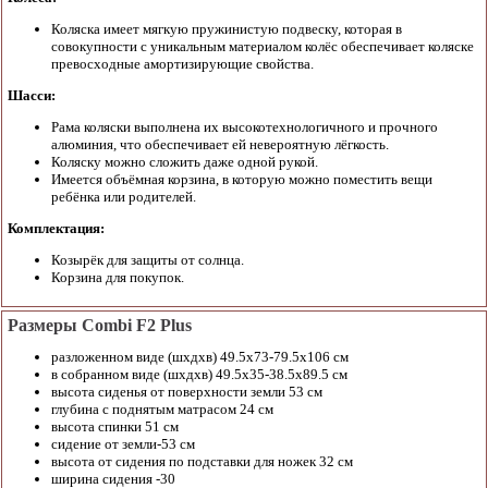
Коляска имеет мягкую пружинистую подвеску, которая в
совокупности с уникальным материалом колёс обеспечивает коляске
превосходные амортизирующие свойства.
Шасси:
Рама коляски выполнена их высокотехнологичного и прочного
алюминия, что обеспечивает ей невероятную лёгкость.
Коляску можно сложить даже одной рукой.
Имеется объёмная корзина, в которую можно поместить вещи
ребёнка или родителей.
Комплектация:
Козырёк для защиты от солнца.
Корзина для покупок.
Размеры Combi F2 Plus
разложенном виде (шxдхв) 49.5х73-79.5х106 см
в собранном виде (шхдxв) 49.5х35-38.5х89.5 см
высота сиденья от поверхности земли 53 см
глубина с поднятым матрасом 24 см
высота спинки 51 см
сидение от земли-53 см
высота от сидения по подставки для ножек 32 см
ширина сидения -30