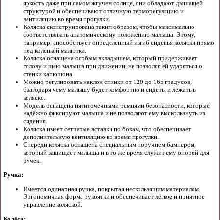
яркость даже при самом жгучем солнце, они обладают дышащей
структурой и обеспечивают отличную терморегуляцию и
вентиляцию во время прогулки.
Коляска сконструирована таким образом, чтобы максимально
соответствовать анатомическому положению малыша. Этому,
например, способствует определённый изгиб сиденья коляски прямо
под коленкой малютки.
Коляска оснащена особым вкладышем, который придерживает
голову и шею малыша при движении, не позволяя ей ударяться о
стенки капюшона.
Можно регулировать наклон спинки от 120 до 165 градусов,
благодаря чему малышу будет комфортно и сидеть, и лежать в
коляске.
Модель оснащена пятиточечными ремнями безопасности, которые
надёжно фиксируют малыша и не позволяют ему выскользнуть из
сидения.
Коляска имеет сетчатые вставки по бокам, что обеспечивает
дополнительную вентиляцию во время прогулки.
Спереди коляска оснащена специальным поручнем-бампером,
который защищает малыша и в то же время служит ему опорой для
ручек.
Ручка:
Имеется одинарная ручка, покрытая нескользящим материалом.
Эргономичная форма рукоятки и обеспечивает лёгкое и приятное
управление коляской.
Колёса: