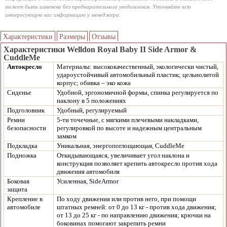
может быть изменена без предварительного уведомления. Уточняйте всю
интересующую вас информацию у менеджера.
Характеристики
Размеры
Отзывы
Характеристики Welldon Royal Baby II Side Armor &
CuddleMe
Автокресло
Материалы: высококачественный, экологически чистый,
удароустойчивый автомобильный пластик; цельнолитой
корпус; обивка – эко кожа
Сиденье
Удобной, эргономичной формы, спинка регулируется по
наклону в 5 положениях
Подголовник
Удобный, регулируемый
Ремни
5-ти точечные, с мягкими плечевыми накладками,
безопасности
регулировкой по высоте и надежным центральным
замком
Подкладка
Уникальная, энергопоглощающая, CuddleMe
Подножка
Откидывающаяся, увеличивает угол наклона и
конструкция позволяет крепить автокресло против хода
движения автомобиля
Боковая
Усиленная, SideArmor
защита
Крепление в
По ходу движения или против него, при помощи
автомобиле
штатных ремней: от 0 до 13 кг - против хода движения;
от 13 до 25 кг - по направлению движения; крючки на
боковинах помогают закрепить ремни