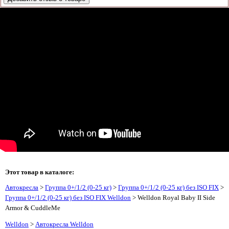
Этот товар в каталоге:
Автокресла
>
Группа 0+/1/2 (0-25 кг)
>
Группа 0+/1/2 (0-25 кг) без ISO FIX
>
Группа 0+/1/2 (0-25 кг) без ISO FIX Welldon
> Welldon Royal Baby II Side
Armor & CuddleMe
Welldon
>
Автокресла Welldon