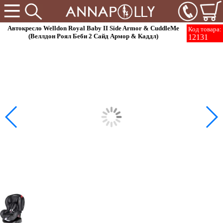
Автокресло Welldon Royal Baby II Side Armor & CuddleMe
Код товара:
(Веллдон Роял Беби 2 Сайд Армор & Каддл)
12131