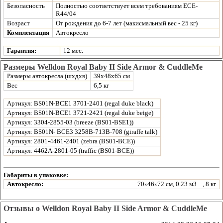
Безопасность
Полностью соответствует всем требованиям ECE-
R44/04
Возраст
От рождения до 6-7 лет (макисмальный вес - 25 кг)
Комплектация
Автокресло
Гарантия:
12 мес.
Размеры Welldon Royal Baby II Side Armor & CuddleMe
Размеры автокресла (шxдxв)
39x48x65 см
Вес
6,5 кг
Артикул: BS01N-BCE1 3701-2401 (regal duke black)
Артикул: BS01N-BCE1 3721-2421 (regal duke beige)
Артикул: 3304-2855-03 (breeze (BS01-BSE1))
Артикул: BS01N- BCE3 3258B-713B-708 (giraffe talk)
Артикул: 2801-4461-2401 (zebra (BS01-BCE))
Артикул: 4462A-2801-05 (traffic (BS01-BCE))
Габариты в упаковке:
Автокресло:
70
46
72 см, 0.23 м3
, 8 кг
x
x
Отзывы о Welldon Royal Baby II Side Armor & CuddleMe