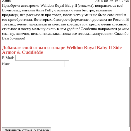
Анна
2014-08-26 16:07:34
Приобрела автокресло Welldon Royal Baby II (экокожа), понравилось все!
Во-первых, магазин Anna Polly отозвался очень быстро, вежливые
продавцы, все рассказали про товар, после чего у меня не было сомнений в
его приобретении. Во-вторых, быстрое оформление и доставка по России. В
третьих, очень переживала за качество кресла, а зря, кресло очень красивое,
стильное и моему малышу очень в нем удобно! Особенно понравился режим
сна...ну, конечно, цена оптимальная...пока все плюсы....минусов нет. Спасибо
Вам большое!
Добавьте свой отзыв о товаре Welldon Royal Baby II Side
Armor & CuddleMe
E-Mail:
Имя: