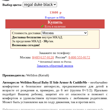
Выбор цвета:
13600
р
В кредит за 680р
Купить
✓
Есть в наличии
Стоимость доставки
Доставка бесплатно
внутри МКАД.
За пределами МКАД -
30
р/км.
Возможна сегодня!
Закажите по телефону:
Москва:
8(495)137-9120
Россия*:
8-800 555-9172
* бесплатный звонок по России.
Заказать обратный звонок
Производитель:
Welldon (Китай)
Автокресло Welldon Royal Baby II Side Armor & CuddleMe
– необычайно
комфортное и безопасное автокресло, предназначенное для детей в
возрасте от рождения и, примерно, до 6 лет (группа 0+/1/2). Идеально
подойдет Вашему ребенку, защитит его от опасности и поможет с
комфортом и удовольствием путешествовать с любимыми родителями.
Может быть установлено как по ходу движения, так и против него.
Информация о технических характеристиках, комплекте поставки и внешнем виде