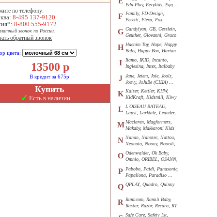
E
Edu-Play, Eezykids, Egg ...
жите по телефону:
Family, FD-Design,
F
ква:
8-495 137-9120
Feretti, Flexa, Fox,
сия*:
8-800 555-9172
Funkids ...
Gandylyan, GB, Gesslein,
G
платный звонок по России.
Geuther, Giovanni, Graco
зать обратный звонок
...
Haenim Toy, Hape, Happy
H
Baby, Happy Box, Hartan
ор цвета:
...
Iiamo, IKID, Incanto,
I
13500
р
Inglesina, Intex, Italbaby
...
Jane, Jetem, Joie, Joolz,
В кредит за 675р
J
Joovy, JuJuBe (США) ...
Купить
Kaiser, Kettler, KHW,
K
✓
Есть в наличии
KidKraft, Kidsmill, Kiwy
...
L'OISEAU BATEAU,
L
Lapsi, Larktale, Leander,
Loon ...
Maclaren, Magformers,
M
Makaby, Makkaroni Kids
...
Nanan, Nanotec, Nattou,
N
Neonato, Noony, Noordi,
Nuk ...
Odenwalder, Ok Baby,
O
Omnio, ORIBEL, OSANN,
Oyster ...
Pabobo, Paidi, Panasonic,
P
Papallona, Paradiso ...
QPLAY, Quadro, Quinny
Q
...
Ramicom, Ramili Baby,
R
Rastar, Razor, Recaro, RT
...
Safe Care, Safety 1st,