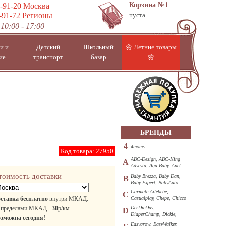
Корзина
№1
-91-20
Москва
-91-72
Регионы
пуста
10:00 - 17:00
и и
Детский
Школьный
🌼 Летние товары
ие
транспорт
базар
🌼
БРЕНДЫ
4
4moms ...
Код товара:
27950
ABC-Design, ABC-King
A
Advesta, Agu Baby, Anel
...
тоимость доставки
Baby Brezza, Baby Dan,
B
Baby Expert, BabyAuto ...
Carmate Ailebebe,
C
ставка бесплатно
внутри МКАД.
Casualplay, Chepe, Chicco
...
 пределами МКАД -
30
р/км.
DerDieDas,
D
DiaperChamp, Dickie,
зможна сегодня!
Diono, DOHANY ...
Easygrow, EasyWalker,