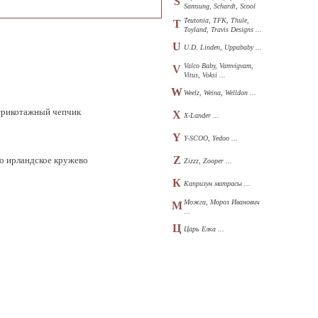
S
Samsung, Schardt, Scool
...
Teutonia, TFK, Thule,
T
Toyland, Travis Designs ...
U
U.D. Linden, Uppababy ...
Valco Baby, Vamvigvam,
V
Vitus, Voksi ...
W
Weelz, Weina, Welldon ...
 трикотажный чепчик
X
X-Lander ...
Y
Y-SCOO, Yedoo ...
Z
го ирландское кружево
Zizzz, Zooper ...
К
Капризун матрасы ...
Можга, Мороз Иванович
М
...
Ц
Царь Елка ...