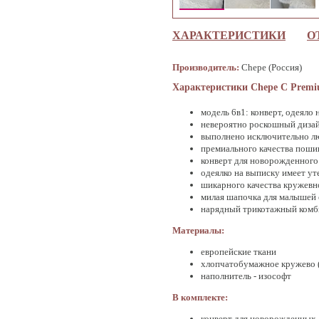
ХАРАКТЕРИСТИКИ
О
Производитель:
Chepe (Россия)
Характеристики Chepe C Premiu
модель 6в1: конверт, одеяло
невероятно роскошный диза
выполнено исключительно л
премиального качества поши
конверт для новорожденного
одеялко на выписку имеет ут
шикарного качества кружев
милая шапочка для малышей с
нарядный трикотажный комбин
Материалы:
европейские ткани
хлопчатобумажное кружево 
наполнитель - изософт
В комплекте:
конверт для новорожденных 