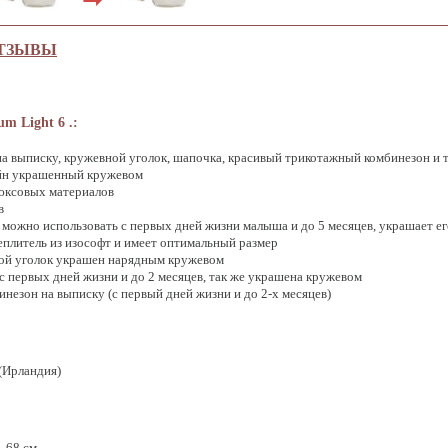
ТЗЫВЫ
m Light 6 .:
 на выписку, кружевной уголок, шапочка, красивый трикотажный комбинезон и
йн украшенный кружевом
юксовых материалов
в
 можно использовать с первых дней жизни малыша и до 5 месяцев, украшает е
еплитель из изософт и имеет оптимальный размер
ной уголок украшен нарядным кружевом
 первых дней жизни и до 2 месяцев, так же украшена кружевом
езон на выписку (с первый дней жизни и до 2-х месяцев)
(Ирландия)
- 68 см