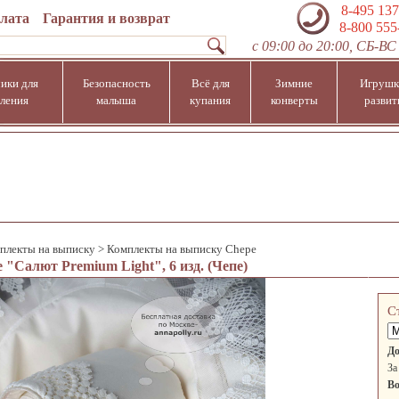
8-495 137
плата
Гарантия и возврат
8-800 555
с 09:00 до 20:00, СБ-ВС 
ики для
Безопасность
Всё для
Зимние
Игрушк
ления
малыша
купания
конверты
развит
плекты на выписку
>
Комплекты на выписку Chepe
"Cалют Premium Light", 6 изд. (Чепе)
С
До
За
Во