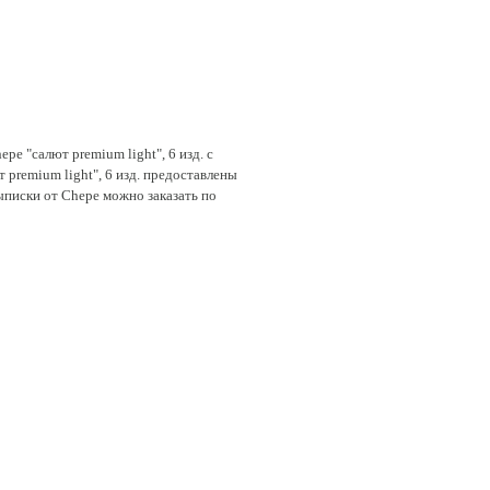
e "cалют premium light", 6 изд. с
 premium light", 6 изд. предоставлены
ыписки от Chepe можно заказать по