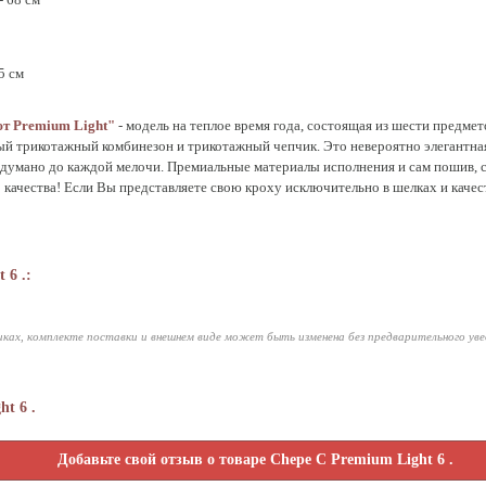
5 см
ют Premium Light"
- модель на теплое время года, состоящая из шести предмето
ый трикотажный комбинезон и трикотажный чепчик. Это невероятно элегантная
продумано до каждой мелочи. Премиальные материалы исполнения и сам пошив, 
качества! Если Вы представляете свою кроху исключительно в шелках и качес
 6 .:
ках, комплекте поставки и внешнем виде может быть изменена без предварительного ув
t 6 .
Добавьте свой отзыв о товаре Chepe C Premium Light 6 .