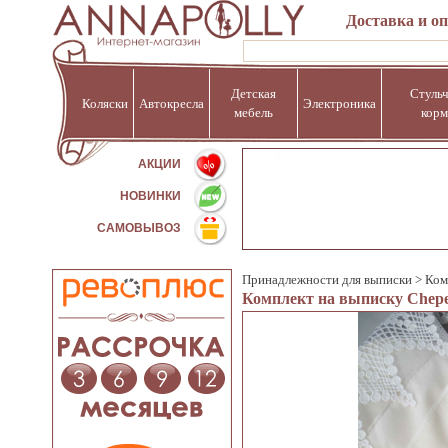
Доставка и о
Детская
Стульч
Коляски
Автокресла
Электроника
мебель
корм
%
АКЦИИ
НОВИНКИ
САМОВЫВОЗ
Принадлежности для выписки
>
Ком
Комплект на выписку Chepe 