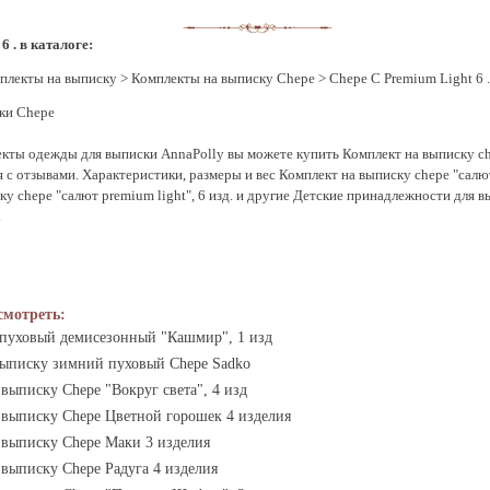
6 . в каталоге:
плекты на выписку
>
Комплекты на выписку Chepe
> Chepe C Premium Light 6 .
ки Chepe
кты одежды для выписки AnnaPolly вы можете купить Комплект на выписку chep
я с отзывами. Характеристики, размеры и вес Комплект на выписку chepe "cалют
у chepe "cалют premium light", 6 изд. и другие Детские принадлежности для в
.
смотреть:
пуховый демисезонный "Кашмир", 1 изд
выписку зимний пуховый Chepe Sadko
выписку Chepe "Вокруг света", 4 изд
 выписку Chepe Цветной горошек 4 изделия
 выписку Chepe Маки 3 изделия
 выписку Chepe Радуга 4 изделия