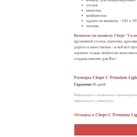
уголок
шапочка
комбинезон
одеяло на выписку - 105 х 10
чепчик
Комплект на выписку Chepe "Cал
кружевной уголок, шапочка, красив
дорого и качественно - в ней всё 
оценить только любители люксового 
создана именно для Вас!
Размеры Chepe C Premium Light
Гарантия:
30 дней.
Информация о технических характеристи
информацию у менеджера.
Отзывы о Chepe C Premium Ligh