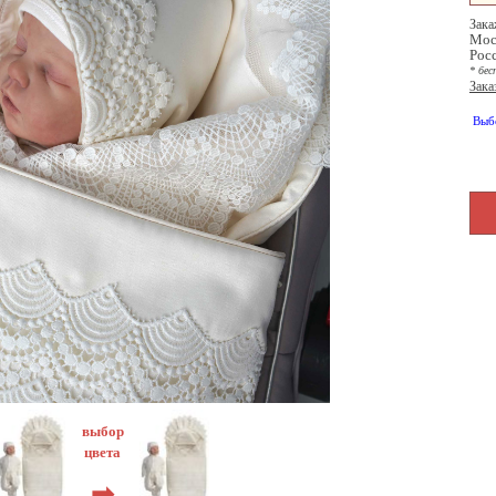
Зака
Мос
Рос
* бес
Зака
Выб
выбор
цвета
➡