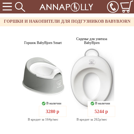
ГОРШКИ И НАКОПИТЕЛИ ДЛЯ ПОДГУЗНИКОВ BABYBJORN
Сиденье для унитаза
Горшок BabyBjorn Smart
BabyBjorn
В наличии
В наличии
3280 р
5244 р
В кредит за 164р/мес
В кредит за 262р/мес