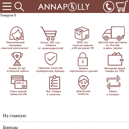
Товаров 0
На главную
Бренды