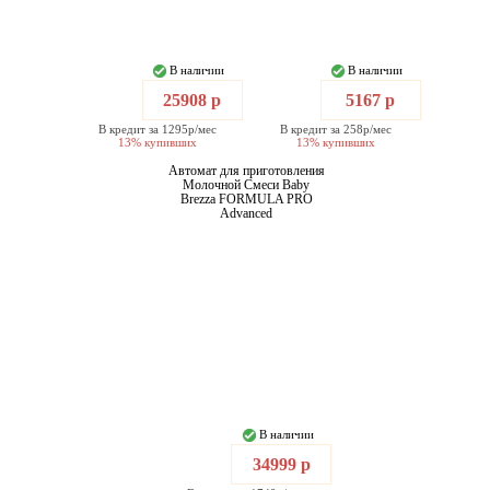
В наличии
В наличии
25908 р
5167 р
В кредит за 1295р/мес
В кредит за 258р/мес
13% купивших
13% купивших
Автомат для приготовления
Молочной Смеси Baby
Brezza FORMULA PRO
Advanced
В наличии
34999 р