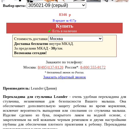
Выбор цвета:
8346
р
В кредит за 417р
Купить
✓
Есть в наличии
Стоимость доставки
Доставка бесплатно
внутри МКАД.
За пределами МКАД -
30
р/км.
Возможна сегодня!
Закажите по телефону:
Москва:
8(495)137-9120
Россия*:
8-800 555-9172
* бесплатный звонок по России.
Заказать обратный звонок
Производитель:
Leander (Дания)
Перекладина для стульчика Leander
- очень удобная перекладина для
стульчика, незаменимая для безопасности Вашего малыша. Она
обеспечивает дополнительную защиту ребенка во время кормления,
исключит вероятность выпадения или сползания со стульчика малыша.
Изделие сделано из бука, покрытого лаком на водной основе, с
закрепленным на ней кожаным черным ремешком и двумя настройками
глубины для обеспечения плотного прилегания к ребенку. Перекладины
изготавливаются в цвет стульчика.