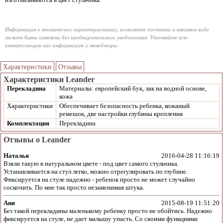
Информация о технических характеристиках, комплекте поставки и внешнем виде
может быть изменена без предварительного уведомления. Уточняйте всю
интересующую вас информацию у менеджера.
Характеристики
Отзывы
Характеристики Leander
Перекладина
Материалы: европейский бук, лак на водной основе,
кожа
Характеристики
Обеспечивает безопасность ребенка, кожаный
ремешок, две настройки глубины крепления
Комплектация
Перекладина
Отзывы о Leander
Наталья
2016-04-28 11:16:19
Взяли такую в натуральном цвете - под цвет самого стульчика.
Устанавливается на стул легко, можно отрегулировать по глубине.
Фиксируется на стуле надежно - ребенок просто не может случайно
соскочить. По мне так просто незаменимая штука.
Аня
2015-08-19 11:51:20
Без такой перекладины маленькому ребенку просто не обойтись. Надежно
фиксируется на стуле, не дает малышу упасть. Со своими функциями