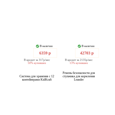
В наличии
В наличии
6359 р
42703 р
В кредит за 317р/мес
В кредит за 2135р/мес
50% купивших
13% купивших
Ремень безопасности для
Система для хранения с 12
стульчика для кормления
контейнерами KidKraft
Leander