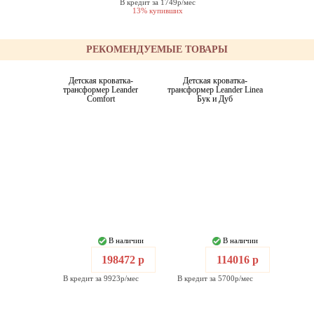
В кредит за 1749р/мес
13% купивших
РЕКОМЕНДУЕМЫЕ ТОВАРЫ
Детская кроватка-
Детская кроватка-
трансформер Leander
трансформер Leander Linea
Comfort
Бук и Дуб
В наличии
В наличии
198472 р
114016 р
В кредит за 9923р/мес
В кредит за 5700р/мес