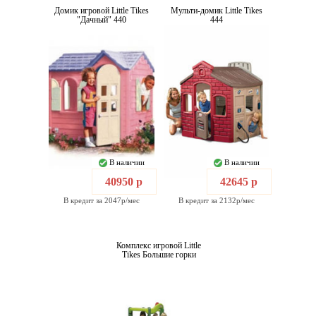
Домик игровой Little Tikes
Мульти-домик Little Tikes
"Дачный" 440
444
В наличии
В наличии
40950 р
42645 р
В кредит за 2047р/мес
В кредит за 2132р/мес
Комплекс игровой Little
Tikes Большие горки