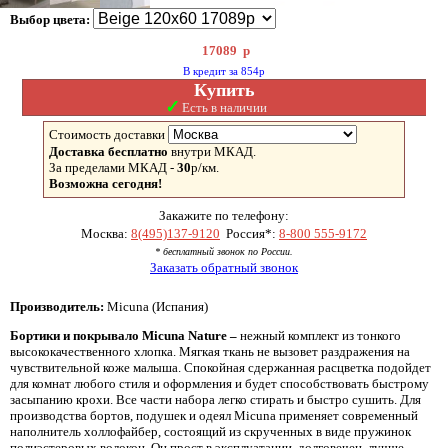
Выбор цвета:
17089
р
В кредит за 854р
Купить
✓
Есть в наличии
Стоимость доставки
Доставка бесплатно
внутри МКАД.
За пределами МКАД -
30
р/км.
Возможна сегодня!
Закажите по телефону:
Москва:
8(495)137-9120
Россия*:
8-800 555-9172
* бесплатный звонок по России.
Заказать обратный звонок
Производитель:
Micuna (Испания)
Бортики и покрывало Micuna Nature –
нежный комплект из тонкого
высококачественного хлопка. Мягкая ткань не вызовет раздражения на
чувствительной коже малыша. Спокойная сдержанная расцветка подойдет
для комнат любого стиля и оформления и будет способствовать быстрому
засыпанию крохи. Все части набора легко стирать и быстро сушить. Для
производства бортов, подушек и одеял Micuna применяет современный
наполнитель холлофайбер, состоящий из скрученных в виде пружинок
полиэстеровых волокон. Он прост в эксплуатации, долговечен, лучше