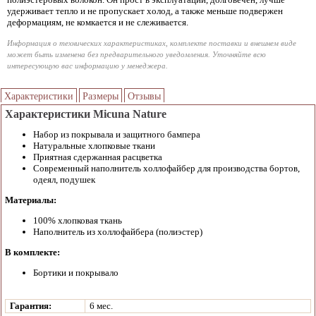
удерживает тепло и не пропускает холод, а также меньше подвержен
деформациям, не комкается и не слеживается.
Информация о технических характеристиках, комплекте поставки и внешнем виде
может быть изменена без предварительного уведомления. Уточняйте всю
интересующую вас информацию у менеджера.
Характеристики
Размеры
Отзывы
Характеристики Micuna Nature
Набор из покрывала и защитного бампера
Натуральные хлопковые ткани
Приятная сдержанная расцветка
Современный наполнитель холлофайбер для производства бортов,
одеял, подушек
Материалы:
100% хлопковая ткань
Наполнитель из холлофайбера (полиэстер)
В комплекте:
Бортики и покрывало
Гарантия:
6 мес.