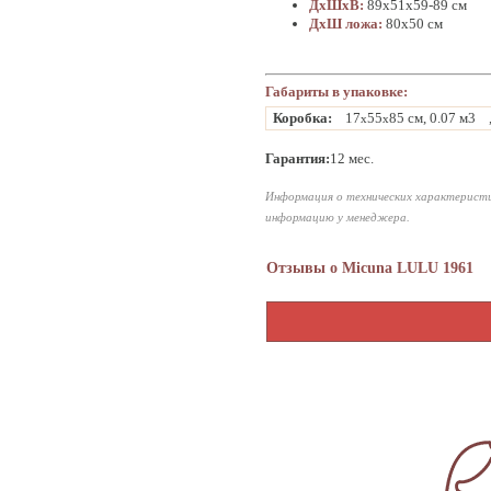
ДхШхВ:
89х51х59-89 см
ДхШ ложа:
80х50 см
Габариты в упаковке:
Коробка:
17
55
85 см, 0.07 м3
x
x
Гарантия:
12 мес.
Информация о технических характеристи
информацию у менеджера.
Отзывы о Micuna LULU 1961