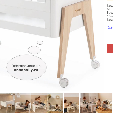
Зака
Мос
Рос
* бес
Зака
Выб