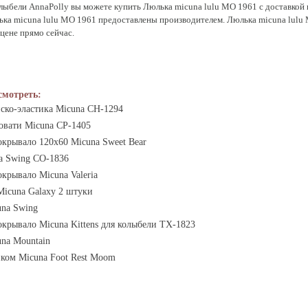
лыбели AnnaPolly вы можете купить Люлька micuna lulu МО 1961 с доставкой и
ька micuna lulu МО 1961 предоставлены производителем. Люлька micuna lulu
цене прямо сейчас.
смотреть:
иско-эластика Micuna СН-1294
овати Micuna CP-1405
окрывало 120x60 Micuna Sweet Bear
a Swing СО-1836
крывало Micuna Valeria
icuna Galaxy 2 штуки
una Swing
окрывало Micuna Kittens для колыбели TX-1823
una Mountain
ком Micuna Foot Rest Moom