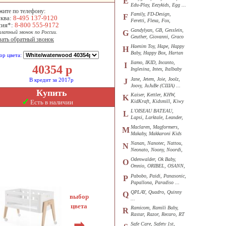
E
Edu-Play, Eezykids, Egg ...
жите по телефону:
Family, FD-Design,
F
ква:
8-495 137-9120
Feretti, Flexa, Fox,
сия*:
8-800 555-9172
Funkids ...
Gandylyan, GB, Gesslein,
G
платный звонок по России.
Geuther, Giovanni, Graco
зать обратный звонок
...
Haenim Toy, Hape, Happy
H
Baby, Happy Box, Hartan
ор цвета:
...
Iiamo, IKID, Incanto,
I
40354
р
Inglesina, Intex, Italbaby
...
Jane, Jetem, Joie, Joolz,
В кредит за 2017р
J
Joovy, JuJuBe (США) ...
Купить
Kaiser, Kettler, KHW,
K
✓
Есть в наличии
KidKraft, Kidsmill, Kiwy
...
L'OISEAU BATEAU,
L
Lapsi, Larktale, Leander,
Loon ...
Maclaren, Magformers,
M
Makaby, Makkaroni Kids
...
Nanan, Nanotec, Nattou,
N
Neonato, Noony, Noordi,
Nuk ...
Odenwalder, Ok Baby,
O
Omnio, ORIBEL, OSANN,
Oyster ...
Pabobo, Paidi, Panasonic,
P
Papallona, Paradiso ...
QPLAY, Quadro, Quinny
Q
выбор
...
цвета
Ramicom, Ramili Baby,
R
Rastar, Razor, Recaro, RT
...
➡
Safe Care, Safety 1st,