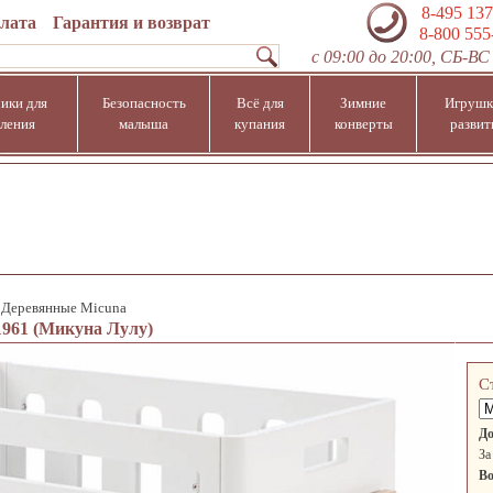
8-495 137
плата
Гарантия и возврат
8-800 555
с 09:00 до 20:00, СБ-ВС 
ики для
Безопасность
Всё для
Зимние
Игрушк
ления
малыша
купания
конверты
развит
>
Деревянные Micuna
961 (Микуна Лулу)
С
До
За
Во