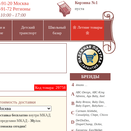
Корзина
№1
-91-20
Москва
-91-72
Регионы
пуста
10:00 - 17:00
и и
Детский
Школьный
🌼 Летние товары
ие
транспорт
базар
🌼
БРЕНДЫ
4
4moms ...
Код товара:
29758
ABC-Design, ABC-King
A
Advesta, Agu Baby, Anel
...
тоимость доставки
Baby Brezza, Baby Dan,
B
Baby Expert, BabyAuto ...
Carmate Ailebebe,
C
ставка бесплатно
внутри МКАД.
Casualplay, Chepe, Chicco
...
 пределами МКАД -
30
р/км.
DerDieDas,
D
DiaperChamp, Dickie,
зможна сегодня!
Diono, DOHANY ...
Easygrow, EasyWalker,