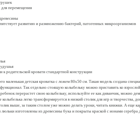
грушек
 для перемещения
 древесины
епятствует развитию и размножению бактерий, патогенных микроорганизмов
лья
 удушья
и к родительской кровати стандартной конструкции
это маленькая детская кроватка с ложем 80х50 см. Такая модель создана спец
 функционал. Так отдельно стоящую колыбельку можно приставить ко взрослой
а ребенок перерастет свою колыбельку, используйте ее как диванчик, можно д
е колыбелька легко трансформируется в низкий столик для игр и творчества, д
толик выше, за таким столом уже можно делать уроки, читать книжки. А еще к
 люльки изготовлены из древесины бука и покрыты краской с ионами серебра