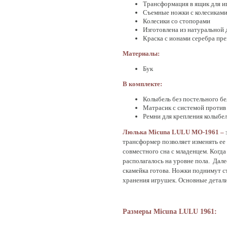
Трансформация в ящик для и
Съемные ножки с колесиками
Колесики со стопорами
Изготовлена из натуральной
Краска с ионами серебра пр
Материалы:
Бук
В комплекте:
Колыбель без постельного бе
Матрасик с системой против
Ремни для крепления колыбел
Люлька Micuna LULU МО-1961 –
трансформер позволяет изменять ее
совместного сна с младенцем. Когд
располагалось на уровне пола. Дале
скамейка готова. Ножки поднимут с
хранения игрушек. Основные детали
Размеры Micuna LULU 1961: