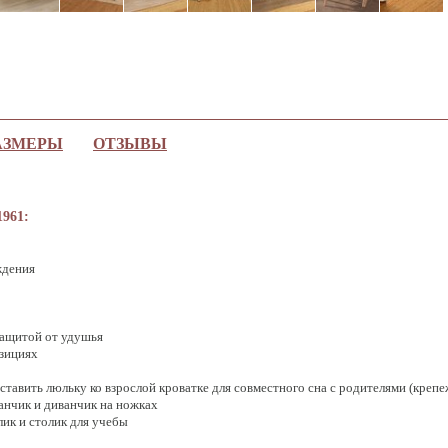
АЗМЕРЫ
ОТЗЫВЫ
961:
р
ждения
защитой от удушья
озициях
тавить люльку ко взрослой кроватке для совместного сна с родителями (крепе
анчик и диванчик на ножках
ик и столик для учебы