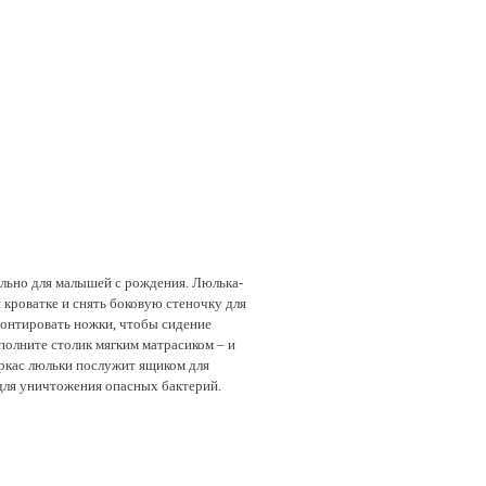
иально для малышей с рождения. Люлька-
 кроватке и снять боковую стеночку для
емонтировать ножки, чтобы сидение
ополните столик мягким матрасиком – и
аркас люльки послужит ящиком для
 для уничтожения опасных бактерий.