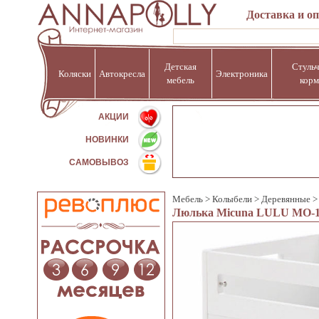
Доставка и о
Детская
Стульч
Коляски
Автокресла
Электроника
мебель
корм
%
АКЦИИ
НОВИНКИ
САМОВЫВОЗ
Мебель
>
Колыбели
>
Деревянные
Люлька Micuna LULU МО-1