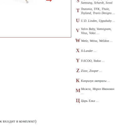
S
Samsung, Schardt, Scool
...
Teutonia, TFK, Thule,
T
Toyland, Travis Designs ...
U
U.D. Linden, Uppababy ...
Valco Baby, Vamvigvam,
V
Vitus, Voksi ...
W
Weelz, Weina, Welldon ...
X
X-Lander ...
Y
Y-SCOO, Yedoo ...
Z
Zizzz, Zooper ...
К
Капризун матрасы ...
Можга, Мороз Иванович
М
...
Ц
Царь Елка ...
ж входит в комплект)