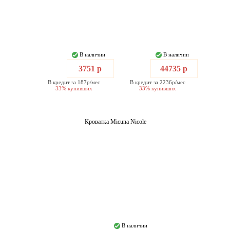
В наличии
В наличии
3751 р
44735 р
В кредит за 187р/мес
В кредит за 2236р/мес
33% купивших
33% купивших
Кроватка Micuna Nicole
В наличии