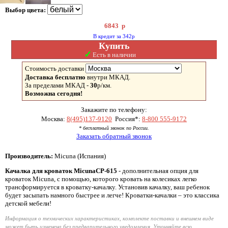
Выбор цвета:
6843
р
В кредит за 342р
Купить
✓
Есть в наличии
Стоимость доставки
Доставка бесплатно
внутри МКАД.
За пределами МКАД -
30
р/км.
Возможна сегодня!
Закажите по телефону:
Москва:
8(495)137-9120
Россия*:
8-800 555-9172
* бесплатный звонок по России.
Заказать обратный звонок
Производитель:
Micuna (Испания)
Качалка для кроваток MicunaCP-615
- дополнительная опция для
кроваток Micuna, с помощью, которого кровать на колесиках легко
трансформируется в кроватку-качалку. Установив качалку, ваш ребенок
будет засыпать намного быстрее и легче! Кроватки-качалки – это классика
детской мебели!
Информация о технических характеристиках, комплекте поставки и внешнем виде
может быть изменена без предварительного уведомления. Уточняйте всю