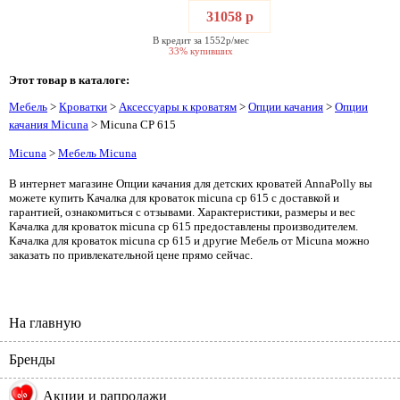
31058 р
В кредит за 1552р/мес
33% купивших
Этот товар в каталоге:
Мебель
>
Кроватки
>
Аксессуары к кроватям
>
Опции качания
>
Опции
качания Micuna
> Micuna CP 615
Micuna
>
Мебель Micuna
В интернет магазине Опции качания для детских кроватей AnnaPolly вы
можете купить Качалка для кроваток micuna cp 615 с доставкой и
гарантией, ознакомиться с отзывами. Характеристики, размеры и вес
Качалка для кроваток micuna cp 615 предоставлены производителем.
Качалка для кроваток micuna cp 615 и другие Мебель от Micuna можно
заказать по привлекательной цене прямо сейчас.
На главную
Бренды
%
Акции и рапродажи