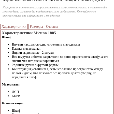
Информация о технических характеристиках, комплекте поставки и внешнем виде
может быть изменена без предварительного уведомления. Уточняйте всю
интересующую вас информацию у менеджера.
Характеристики
Размеры
Отзывы
Характеристики Micuna 1805
Шкаф:
Внутри находится одно отделение для одежды
Планка для вешалки
Ящики выдвижные - 2 штуки
Все шурупы и болты закрытые и хорошо прилегают к шкафу, а это
значит что нет риска пораниться
Удобные ручки округлой формы
Конструкция устойчивая, есть небольшое пространство между
полом и дном, что позволит без проблем делать уборку, не
передвигая шкаф
Материалы:
ДСП
МДФ
Комплектация:
Шкаф