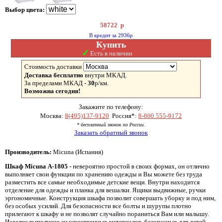
Выбор цвета:
58722
р
В кредит за 2936р
Купить
✓
Есть в наличии
Стоимость доставки
Доставка бесплатно
внутри МКАД.
За пределами МКАД -
30
р/км.
Возможна сегодня!
Закажите по телефону:
Москва:
8(495)137-9120
Россия*:
8-800 555-9172
* бесплатный звонок по России.
Заказать обратный звонок
Производитель:
Micuna (Испания)
Шкаф Micuna А-1805 -
невероятно простой в своих формах, он отлично
выполняет свои функции по хранению одежды и Вы можете без труда
разместить все самые необходимые детские вещи. Внутри находится
отделение для одежды и планка для вешалки. Ящики выдвижные, ручки
эргономичные. Конструкция шкафа позволит совершать уборку и под ним,
без особых усилий. Для безопасности все болты и шурупы плотно
прилегают к шкафу и не позволят случайно пораниться Вам или малышу.
Изделие выполнено из качественных материалов, безопасных для детей.