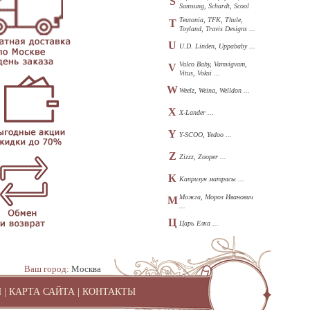
S
Samsung, Schardt, Scool
...
Teutonia, TFK, Thule,
T
Toyland, Travis Designs ...
U
U.D. Linden, Uppababy ...
Valco Baby, Vamvigvam,
V
Vitus, Voksi ...
W
Weelz, Weina, Welldon ...
X
X-Lander ...
Y
Y-SCOO, Yedoo ...
Z
Zizzz, Zooper ...
К
Капризун матрасы ...
Можга, Мороз Иванович
М
...
Ц
Царь Елка ...
Ваш город:
Москва
И
|
КАРТА САЙТА
|
КОНТАКТЫ