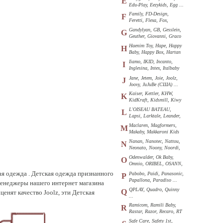
E
Edu-Play, Eezykids, Egg ...
Family, FD-Design,
F
Feretti, Flexa, Fox,
Funkids ...
Gandylyan, GB, Gesslein,
G
Geuther, Giovanni, Graco
...
Haenim Toy, Hape, Happy
H
Baby, Happy Box, Hartan
...
Iiamo, IKID, Incanto,
I
Inglesina, Intex, Italbaby
...
Jane, Jetem, Joie, Joolz,
J
Joovy, JuJuBe (США) ...
Kaiser, Kettler, KHW,
K
KidKraft, Kidsmill, Kiwy
...
L'OISEAU BATEAU,
L
Lapsi, Larktale, Leander,
Loon ...
Maclaren, Magformers,
M
Makaby, Makkaroni Kids
...
Nanan, Nanotec, Nattou,
N
Neonato, Noony, Noordi,
Nuk ...
Odenwalder, Ok Baby,
O
Omnio, ORIBEL, OSANN,
Oyster ...
ая одежда . Детская одежда признанного
Pabobo, Paidi, Panasonic,
P
Papallona, Paradiso ...
Менеджеры нашего интернет магазина
QPLAY, Quadro, Quinny
Q
енят качество Joolz, эти Детская
...
Ramicom, Ramili Baby,
R
Rastar, Razor, Recaro, RT
...
Safe Care, Safety 1st,