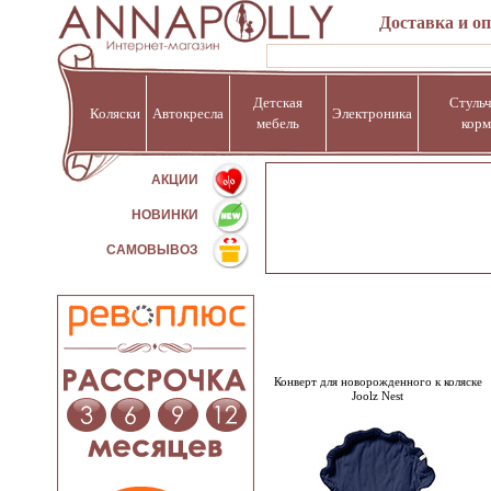
Доставка и о
Детская
Стульч
Коляски
Автокресла
Электроника
мебель
корм
%
АКЦИИ
НОВИНКИ
САМОВЫВОЗ
Конверт для новорожденного к коляске
Joolz Nest