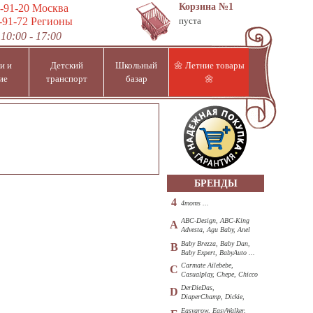
Корзина
№1
-91-20
Москва
-91-72
Регионы
пуста
10:00 - 17:00
и и
Детский
Школьный
🌼 Летние товары
ие
транспорт
базар
🌼
БРЕНДЫ
4
4moms ...
ABC-Design, ABC-King
A
Advesta, Agu Baby, Anel
...
Baby Brezza, Baby Dan,
B
Baby Expert, BabyAuto ...
Carmate Ailebebe,
C
Casualplay, Chepe, Chicco
...
DerDieDas,
D
DiaperChamp, Dickie,
Diono, DOHANY ...
Easygrow, EasyWalker,