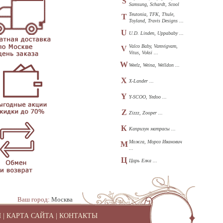
S
Samsung, Schardt, Scool
...
Teutonia, TFK, Thule,
T
Toyland, Travis Designs ...
U
U.D. Linden, Uppababy ...
Valco Baby, Vamvigvam,
V
Vitus, Voksi ...
W
Weelz, Weina, Welldon ...
X
X-Lander ...
Y
Y-SCOO, Yedoo ...
Z
Zizzz, Zooper ...
К
Капризун матрасы ...
Можга, Мороз Иванович
М
...
Ц
Царь Елка ...
Ваш город:
Москва
И
|
КАРТА САЙТА
|
КОНТАКТЫ