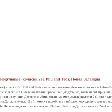
одульные) коляски 2в1 Phil and Teds, Новая Зеландия
) коляски 2в1 Phil and Teds в интернет магазине Детские коляски 2 в 1 AnnaPo
ие коляски 2 в 1. Детские комбинированные (модульные) коляски 2в1 признанно
дними из лучших Детские комбинированные (модульные) коляски 2в1, это подт
на Детские коляски 2 в 1 помогут подобрать наиболее подходящую для вас м
ds. Вы и ваши дети оценят качество Phil and Teds, эти Детские коляски 2-в-1 пр