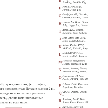
E
Edu-Play, Eezykids, Egg ...
Family, FD-Design,
F
Feretti, Flexa, Fox,
Funkids ...
Gandylyan, GB, Gesslein,
G
Geuther, Giovanni, Graco
...
Haenim Toy, Hape, Happy
H
Baby, Happy Box, Hartan
...
Iiamo, IKID, Incanto,
I
Inglesina, Intex, Italbaby
...
Jane, Jetem, Joie, Joolz,
J
Joovy, JuJuBe (США) ...
Kaiser, Kettler, KHW,
K
KidKraft, Kidsmill, Kiwy
...
L'OISEAU BATEAU,
L
Lapsi, Larktale, Leander,
Loon ...
Maclaren, Magformers,
M
Makaby, Makkaroni Kids
...
Nanan, Nanotec, Nattou,
N
Neonato, Noony, Noordi,
Nuk ...
Odenwalder, Ok Baby,
O
Omnio, ORIBEL, OSANN,
Oyster ...
lly: цены, описания, фотографии,
Pabobo, Paidi, Panasonic,
P
Papallona, Paradiso ...
го производителя Детские коляски 2 в 1
QPLAY, Quadro, Quinny
Q
верждают и эксперты и родители.
...
одель Детские комбинированные
Ramicom, Ramili Baby,
R
изнаны во всем мире.
Rastar, Razor, Recaro, RT
...
Safe Care, Safety 1st,