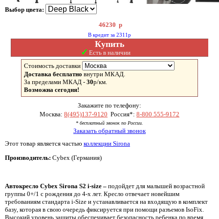
Выбор цвета:
46230
р
В кредит за 2311р
Купить
✓
Есть в наличии
Стоимость доставки
Доставка бесплатно
внутри МКАД.
За пределами МКАД -
30
р/км.
Возможна сегодня!
Закажите по телефону:
Москва:
8(495)137-9120
Россия*:
8-800 555-9172
* бесплатный звонок по России.
Заказать обратный звонок
Этот товар является частью
коллекции Sirona
Производитель:
Cybex (Германия)
Автокресло
Cybex
Sirona
S2
i-
size –
подойдет для малышей возрастной
группы 0+/1 с рождения до 4-х лет. Кресло отвечает новейшим
требованиям стандарта i-Size и устанавливается на входящую в комплект
базу, которая в свою очередь фиксируется при помощи разъемов IsoFix.
Высокий уровень защиты обеспечивает безопасность ребенка по время