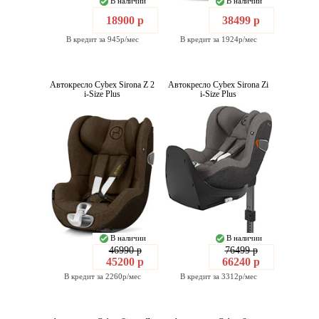
В наличии
В наличии
18900 р
38499 р
В кредит за 945р/мес
В кредит за 1924р/мес
Автокресло Cybex Sirona Z 2
Автокресло Cybex Sirona Zi
i-Size Plus
i-Size Plus
В наличии
В наличии
46990 р
76499 р
45200 р
66240 р
В кредит за 2260р/мес
В кредит за 3312р/мес