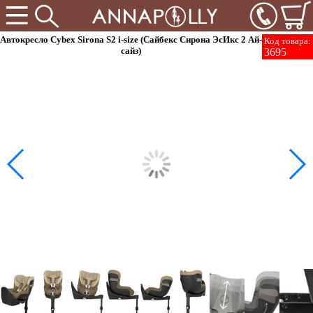
Автокресло Cybex Sirona S2 i-size (Сайбекс Сирона ЭсИкс 2 Ай-
Код товара:
сайз)
3695