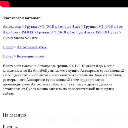
Этот товар в каталоге:
Автокресла
>
Группа 0+/1 (0-18 кг) от 0 до 4 лет
>
Группа 0+/1 (0-18 кг) от
0 до 4 лет с ISOFIX
>
Группа 0+/1 (0-18 кг) от 0 до 4 лет с ISOFIX Cybex
>
Cybex Sirona S2 i size
Cybex
>
Автокресла Cybex
Cybex
>
Коллекция Sirona
В интернет магазине Автокресла группы 0+/1 (0 18 кг) от 0 до 4 лет с
креплением iso fix AnnaPolly вы можете купить Автокресло cybex sirona s2
i size с доставкой и гарантией, ознакомиться с отзывами. Характеристики,
размеры и вес Автокресло cybex sirona s2 i size предоставлены
производителем. Автокресло cybex sirona s2 i size и другие Детские
автокресла от Cybex можно заказать по привлекательной цене прямо
сейчас.
На главную
Бренды