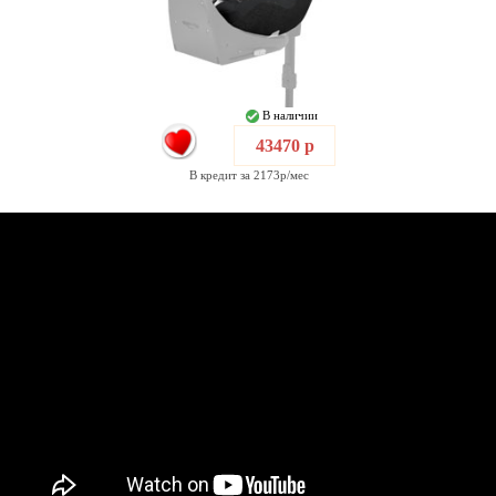
В наличии
43470 р
В кредит за 2173р/мес