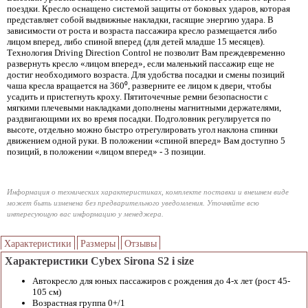
поездки. Кресло оснащено системой защиты от боковых ударов, которая
представляет собой выдвижные накладки, гасящие энергию удара. В
зависимости от роста и возраста пассажира кресло размещается либо
лицом вперед, либо спиной вперед (для детей младше 15 месяцев).
Технология Driving Direction Control не позволит Вам преждевременно
развернуть кресло «лицом вперед», если маленький пассажир еще не
достиг необходимого возраста. Для удобства посадки и смены позиций
чаша кресла вращается на 360⁰, разверните ее лицом к двери, чтобы
усадить и пристегнуть кроху. Пятиточечные ремни безопасности с
мягкими плечевыми накладками дополнены магнитными держателями,
раздвигающими их во время посадки. Подголовник регулируется по
высоте, отдельно можно быстро отрегулировать угол наклона спинки
движением одной руки. В положении «спиной вперед» Вам доступно 5
позиций, в положении «лицом вперед» - 3 позиции.
Информация о технических характеристиках, комплекте поставки и внешнем виде
может быть изменена без предварительного уведомления. Уточняйте всю
интересующую вас информацию у менеджера.
Характеристики
Размеры
Отзывы
Характеристики Cybex Sirona S2 i size
Автокресло для юных пассажиров с рождения до 4-х лет (рост 45-
105 см)
Возрастная группа 0+/1