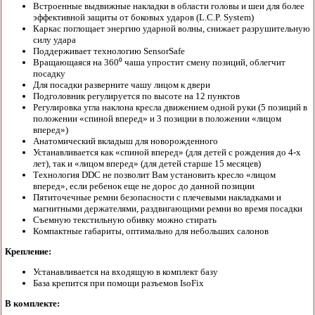
Встроенные выдвижные накладки в области головы и шеи для более
эффективной защиты от боковых ударов (L.С.P. System)
Каркас поглощает энергию ударной волны, снижает разрушительную
силу удара
Поддерживает технологию SensorSafe
Вращающаяся на 360⁰ чаша упростит смену позиций, облегчит
посадку
Для посадки разверните чашу лицом к двери
Подголовник регулируется по высоте на 12 пунктов
Регулировка угла наклона кресла движением одной руки (5 позиций в
положении «спиной вперед» и 3 позиции в положении «лицом
вперед»)
Анатомический вкладыш для новорожденного
Устанавливается как «спиной вперед» (для детей с рождения до 4-х
лет), так и «лицом вперед» (для детей старше 15 месяцев)
Технология DDC не позволит Вам установить кресло «лицом
вперед», если ребенок еще не дорос до данной позиции
Пятиточечные ремни безопасности с плечевыми накладками и
магнитными держателями, раздвигающими ремни во время посадки
Съемную текстильную обивку можно стирать
Компактные габариты, оптимально для небольших салонов
Крепление:
Устанавливается на входящую в комплект базу
База крепится при помощи разъемов IsoFix
В комплекте: