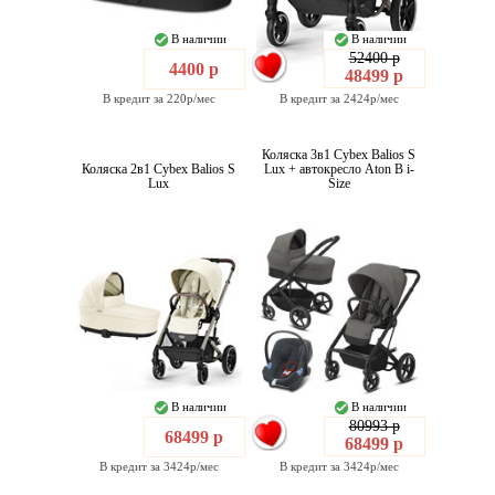
В наличии
В наличии
52400 р
4400 р
48499 р
В кредит за 220р/мес
В кредит за 2424р/мес
Коляска 3в1 Cybex Balios S
Коляска 2в1 Cybex Balios S
Lux + автокресло Aton B i-
Lux
Size
В наличии
В наличии
80993 р
68499 р
68499 р
В кредит за 3424р/мес
В кредит за 3424р/мес