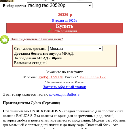
Выбор цвета:
20520
р
В кредит за 1026р
Купить
✓
Есть в наличии
Нашли дешевле? Снизим цену!
Стоимость доставки
Доставка бесплатно
внутри МКАД.
За пределами МКАД -
30
р/км.
Возможна сегодня!
Закажите по телефону:
Москва:
8(495)137-9120
Россия*:
8-800 555-9172
* бесплатный звонок по России.
Заказать обратный звонок
Этот товар является частью
коллекции Balios S
Производитель:
Cybex (Германия)
Спальный блок CYBEX BALIOS S
- создан специально для прогулочных
колясок BALIOS S. Эта коляска создана для современных родителей,
которые любят и ценят отличное качество продукции. Модель разработана
для малышей с первых дней жизни и до полу года. Спальный блок - это