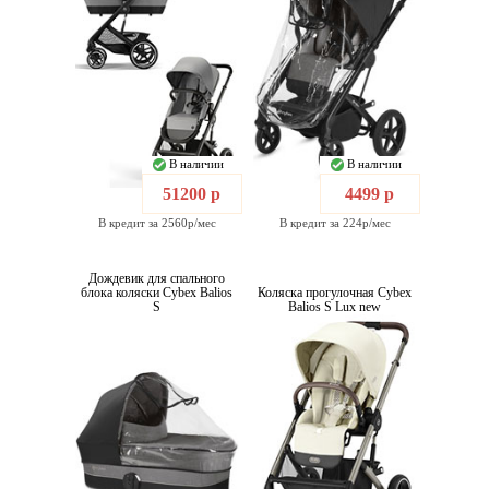
В наличии
В наличии
51200 р
4499 р
В кредит за 2560р/мес
В кредит за 224р/мес
Дождевик для спального
блока коляски Cybex Balios
Коляска прогулочная Cybex
S
Balios S Lux new