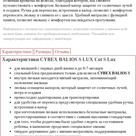
отличная кроватка на колёсах, благодаря которой, Вы сможете
путешествовать с комфортом. Большой капор защитит от солнечных лучей
и осадков. Ручка для переноски, встроенная в капор, позволит с комфортом
переносить люльку и снимать ее с шасси. Удобный матрасик с функцией
памяти, позволит малышу с комфортом наслаждаться прогулками.
Информация о технических характеристиках, комплекте поставки и внешнем виде
может быть изменена без предварительного уведомления. Уточняйте всю
интересующую вас информацию у менеджера.
Характеристики
Размеры
Отзывы
Характеристики CYBEX BALIOS S LUX Cot S Lux
для малышей с первых дней жизни и до 6-7 месяцев
спальный блок предназначен только для колясок
CYBEX BALIOS S
внутри люльки находится мягкий матрасик, запоминающий
положение малыша
люлька оснащена капором, который защитит от солнечных лучей,
ветра и осадков
превосходно адаптирована для транспортировки
для удобства её переноса предусмотрена специальная удобная ручка,
встроенная в капор
при изготовлении люльки использовались безопасные материалы,
протестированные в соответствии с самыми высокими стандартами
для того, чтобы родителям было удобно следить за состоянием
ребенка, в капюшоне проделано специальное окошко
твёрдое деревянное дно с мягким матрасиком, поддерживающим