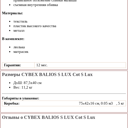
правильное положение спинки малыша
съемная внутренняя обивка
Материалы:
текстиль
пластик высокого качества
металл
В комплекте:
люлька
матрасик
Гарантия:
12 мес.
Размеры CYBEX BALIOS S LUX Cot S Lux
ДхШ: 87,5х40 см
Вес: 11,2 кг
Габариты в упаковке:
Коробка:
75
42
16 см, 0.05 м3
, 5 кг
x
x
Отзывы о CYBEX BALIOS S LUX Cot S Lux