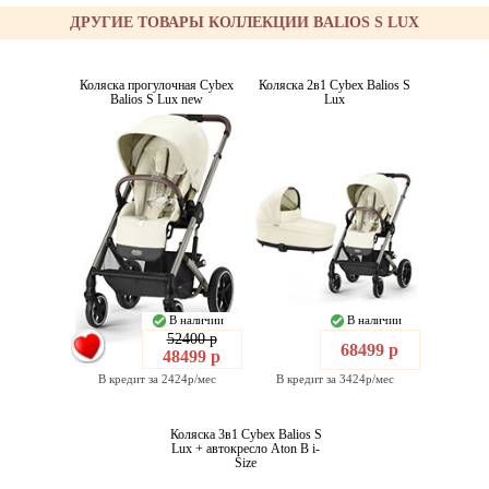
ДРУГИЕ ТОВАРЫ КОЛЛЕКЦИИ BALIOS S LUX
Коляска прогулочная Cybex
Коляска 2в1 Cybex Balios S
Balios S Lux new
Lux
В наличии
В наличии
52400 р
68499 р
48499 р
В кредит за 2424р/мес
В кредит за 3424р/мес
Коляска 3в1 Cybex Balios S
Lux + автокресло Aton B i-
Size