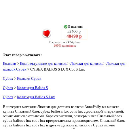
В наличии
52400 р
48499 р
В кредит за 2424р/мес
100% купивших
Этот товар в каталоге:
Коляски
>
Комплектующие для колясок
>
Люльки для колясок
>
Люльки для
колясок Cybex
> CYBEX BALIOS S LUX Cot S Lux
Cybex
>
Коляски Cybex
Cybex
>
Коллекция Balios S
Cybex
>
Коллекция Balios S Lux
В интернет магазине Люльки для детских колясок AnnaPolly вы можете
купить Спальный блок cybex balios s lux cot s lux с доставкой и гарантией,
ознакомиться с отзывами. Характеристики, размеры и вес Спальный блок
cybex balios s lux cot s lux предоставлены производителем. Спальный блок
cybex balios s lux cot s lux и другие Детские коляски от Cybex можно