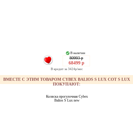
В наличии
80993 р
68499 р
В кредит за 3424р/мес
ВМЕСТЕ С ЭТИМ ТОВАРОМ CYBEX BALIOS S LUX COT S LUX
ПОКУПАЮТ:
Коляска прогулочная Cybex
Balios S Lux new