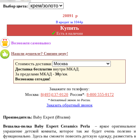
Выбор цвета:
20891
р
В кредит за 1044р
Купить
✓
Есть в наличии
Возможен самовывоз
Нашли дешевле? Снизим цену!
Стоимость доставки
Доставка бесплатно
внутри МКАД.
За пределами МКАД -
30
р/км.
Возможна сегодня!
Закажите по телефону:
Москва:
8(495)137-9120
Россия*:
8-800 555-9172
* бесплатный звонок по России.
Заказать обратный звонок
Производитель:
Baby Expert (Италия)
Вешалка-полка Baby Expert Ceramics Perla
– яркое оригинальное
украшение детской комнаты, которое так же будет очень полезно и
функционально. Здесь вы сможете повесить детскую одежду, разместить в