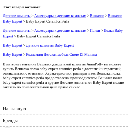
Этот товар в каталоге:
Детские комнаты
>
Аксессуары к детским комнатам
>
Вешалки
>
Вешалки
Baby Expert
> Baby Expert Ceramics Perla
Детские комнаты
>
Аксессуары к детским комнатам
>
Полки
>
Полки Baby
Expert
> Baby Expert Ceramics Perla
Baby Expert
>
Детские комнаты Baby Expert
Baby Expert
>
Коллекция Детская мебель Cuore Di Mamma
В интернет магазине Вешалки для детской комнаты AnnaPolly вы можете
купить Вешалка полка baby expert ceramics perla с доставкой и гарантией,
ознакомиться с отзывами. Характеристики, размеры и вес Вешалка полка
baby expert ceramics perla предоставлены производителем. Вешалка полка
baby expert ceramics perla и другие Детские комнаты от Baby Expert можно
заказать по привлекательной цене прямо сейчас.
На главную
Бренды