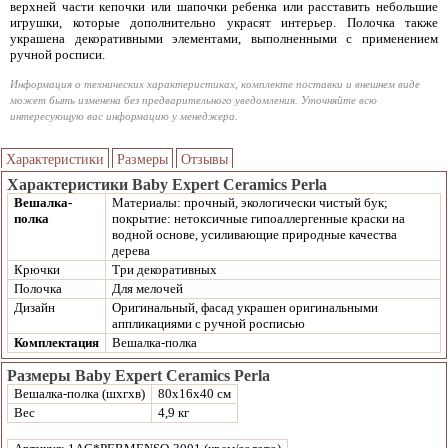
верхней части кепочки или шапочки ребенка или расставить небольшие
игрушки, которые дополнительно украсят интерьер. Полочка также
украшена декоративными элементами, выполненными с применением
ручной росписи.
Информация о технических характеристиках, комплекте поставки и внешнем виде
может быть изменена без предварительного уведомления. Уточняйте всю
интересующую вас информацию у менеджера.
Характеристики
Размеры
Отзывы
Характеристики Baby Expert Ceramics Perla
Вешалка-
Материалы: прочный, экологически чистый бук;
полка
покрытие: нетоксичные гипоаллергенные краски на
водной основе, усиливающие природные качества
дерева
Крючки
Три декоративных
Полочка
Для мелочей
Дизайн
Оригинальный, фасад украшен оригинальными
аппликациями с ручной росписью
Комплектация
Вешалка-полка
Размеры Baby Expert Ceramics Perla
Вешалка-полка (шхгхв)
80х16х40 см
Вес
4,9 кг