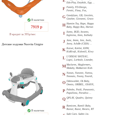
E
Edu-Play, Eezykids, Egg ...
Family, FD-Design,
F
Feretti, Flexa, Fox,
Funkids ...
Gandylyan, GB, Gesslein,
G
Geuther, Giovanni, Graco
В наличии
...
Haenim Toy, Hape, Happy
H
7919 р
Baby, Happy Box, Hartan
...
Iiamo, IKID, Incanto,
I
В кредит за 395р/мес
Inglesina, Intex, Italbaby
...
Jane, Jetem, Joie, Joolz,
J
Joovy, JuJuBe (США) ...
Детские ходунки Nuovita Unigire
Kaiser, Kettler, KHW,
K
KidKraft, Kidsmill, Kiwy
...
L'OISEAU BATEAU,
L
Lapsi, Larktale, Leander,
Loon ...
Maclaren, Magformers,
M
Makaby, Makkaroni Kids
...
Nanan, Nanotec, Nattou,
N
Neonato, Noony, Noordi,
Nuk ...
Odenwalder, Ok Baby,
O
Omnio, ORIBEL, OSANN,
Oyster ...
Pabobo, Paidi, Panasonic,
P
Papallona, Paradiso ...
QPLAY, Quadro, Quinny
Q
...
Ramicom, Ramili Baby,
R
Rastar, Razor, Recaro, RT
В наличии
...
Safe Care, Safety 1st,