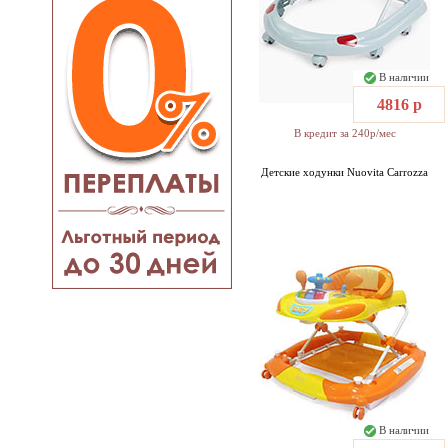
В наличии
4816 р
В кредит за 240р/мес
Детские ходунки Nuovita Carrozza
В наличии