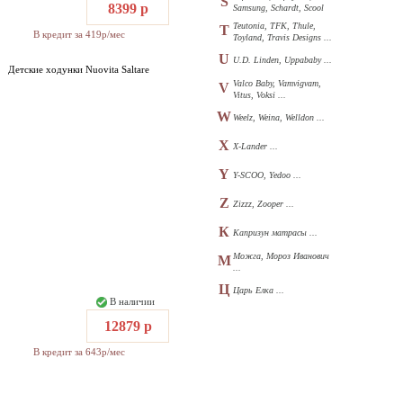
S
8399 р
Samsung, Schardt, Scool
...
Teutonia, TFK, Thule,
T
В кредит за 419р/мес
Toyland, Travis Designs ...
U
U.D. Linden, Uppababy ...
Детские ходунки Nuovita Saltare
Valco Baby, Vamvigvam,
V
Vitus, Voksi ...
W
Weelz, Weina, Welldon ...
X
X-Lander ...
Y
Y-SCOO, Yedoo ...
Z
Zizzz, Zooper ...
К
Капризун матрасы ...
Можга, Мороз Иванович
М
...
Ц
Царь Елка ...
В наличии
12879 р
В кредит за 643р/мес