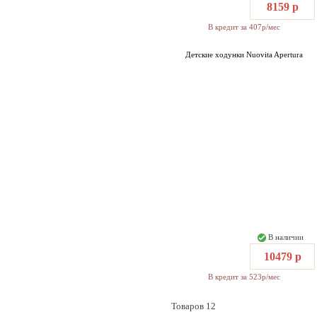
8159 р
В кредит за 407р/мес
Детские ходунки Nuovita Apertura
В наличии
10479 р
В кредит за 523р/мес
Товаров 12