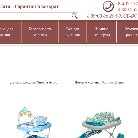
8-495 137
плата
Гарантия и возврат
8-800 555
с 09:00 до 20:00, СБ-ВС 
ики для
Безопасность
Всё для
Зимние
Игрушк
ления
малыша
купания
конверты
развит
Детские ходунки Nuovita Avvio
Детские ходунки Nuovita Chance