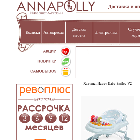
Доставка и о
Детская
Стульч
Коляски
Автокресла
Электроника
мебель
корм
%
АКЦИИ
НОВИНКИ
САМОВЫВОЗ
Ходунки Happy Baby Smiley V2