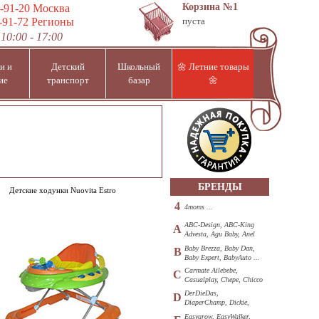
Корзина
№1
-91-20
Москва
-91-72
Регионы
пуста
10:00 - 17:00
и и
Детский
Школьный
🌼 Летние товары
ие
транспорт
базар
🌼
БРЕНДЫ
Детские ходунки Nuovita Estro
4
4moms ...
ABC-Design, ABC-King
A
Advesta, Agu Baby, Anel
...
Baby Brezza, Baby Dan,
B
Baby Expert, BabyAuto ...
Carmate Ailebebe,
C
Casualplay, Chepe, Chicco
...
DerDieDas,
D
DiaperChamp, Dickie,
Diono, DOHANY ...
Easygrow, EasyWalker,