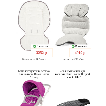
В наличии
В наличии
3252 р
4919 р
В кредит за 162р/мес
В кредит за 245р/мес
Комплект цветных вставок
Спальный мешок для
для коляски Britax Romer
коляски Thule Footmuff Sport
Affinity
Chariot / UG2