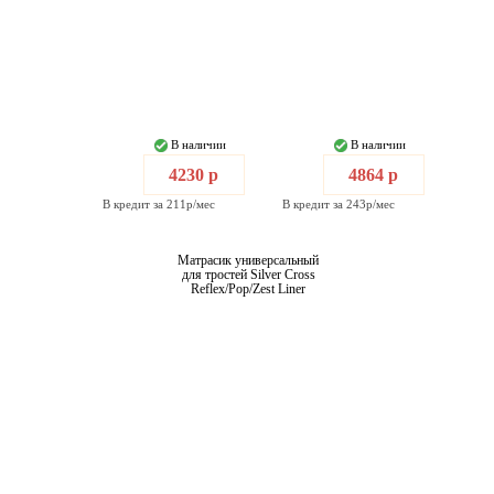
В наличии
В наличии
4230 р
4864 р
В кредит за 211р/мес
В кредит за 243р/мес
Матрасик универсальный
для тростей Silver Cross
Reflex/Pop/Zest Liner