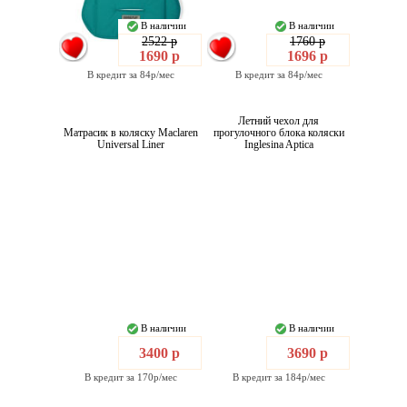
В наличии
В наличии
2522 р
1760 р
1690 р
1696 р
В кредит за 84р/мес
В кредит за 84р/мес
Летний чехол для
Матрасик в коляску Maclaren
прогулочного блока коляски
Universal Liner
Inglesina Aptica
В наличии
В наличии
3400 р
3690 р
В кредит за 170р/мес
В кредит за 184р/мес