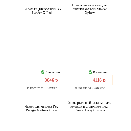
Простыня натяжная для
Вкладыш для коляски X-
люльки коляски Stokke
Lander X-Pad
Xplory
В наличии
В наличии
3846 р
4116 р
В кредит за 192р/мес
В кредит за 205р/мес
Универсальный вкладыш для
Чехол для матраса Peg-
колясок и стульчиков Peg-
Perego Mattress Cover
Perego Baby Cushion