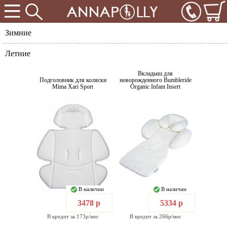
Зимние
Летние
Вкладыш для
Подголовник для коляски
новорожденного Bumbleride
Mima Xari Sport
Organic Infant Insert
В наличии
В наличии
3478 р
5334 р
В кредит за 173р/мес
В кредит за 266р/мес