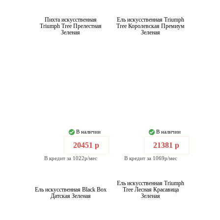
Пихта искусственная
Ель искусственная Triumph
Triumph Tree Прелестная
Tree Королевская Премиум
Зеленая
Зеленая
В наличии
В наличии
20451 р
21381 р
В кредит за 1022р/мес
В кредит за 1069р/мес
Ель искусственная Triumph
Ель искусственная Black Box
Tree Лесная Красавица
Датская Зеленая
Зеленая