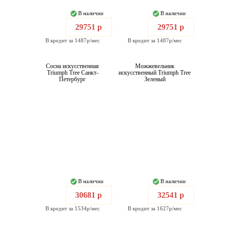
В наличии
В наличии
29751 р
29751 р
В кредит за 1487р/мес
В кредит за 1487р/мес
Сосна искусственная
Можжевельник
Triumph Tree Санкт-
искусственный Triumph Tree
Петербург
Зеленый
В наличии
В наличии
30681 р
32541 р
В кредит за 1534р/мес
В кредит за 1627р/мес