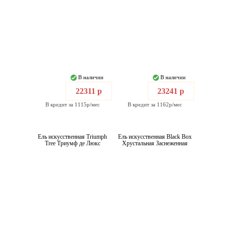
В наличии
В наличии
22311 р
23241 р
В кредит за 1115р/мес
В кредит за 1162р/мес
Ель искусственная Triumph
Ель искусственная Black Box
Tree Триумф де Люкс
Хрустальная Заснеженная