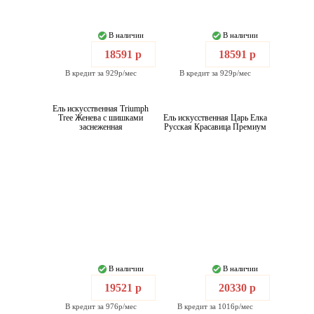
В наличии
В наличии
18591 р
18591 р
В кредит за 929р/мес
В кредит за 929р/мес
Ель искусственная Triumph
Tree Женева с шишками
Ель искусственная Царь Елка
заснеженная
Русская Красавица Премиум
В наличии
В наличии
19521 р
20330 р
В кредит за 976р/мес
В кредит за 1016р/мес