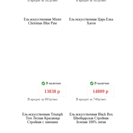
В кредит за 582р/мес
В кредит за 583р/мес
Ель искусственная Mister
Ель искусственная Царь Елка
Christmas Blue Pine
Хаген
В наличии
В наличии
13838 р
14809 р
В кредит за 691р/мес
В кредит за 740р/мес
Ель искусственная Triumph
Ель искусственная Black Box
Tree Лесная Красавица
Швейцарская Стройная
Стройная с лампами
Зеленая 100% литая