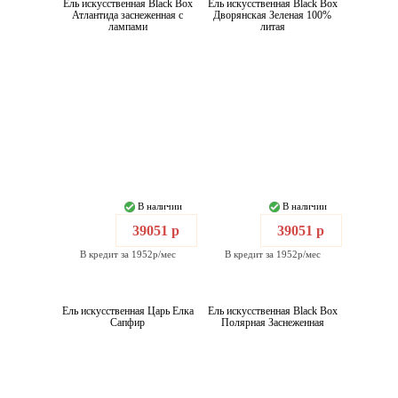
Ель искусственная Black Box
Ель искусственная Black Box
Атлантида заснеженная с
Дворянская Зеленая 100%
лампами
литая
В наличии
В наличии
39051 р
39051 р
В кредит за 1952р/мес
В кредит за 1952р/мес
Ель искусственная Царь Елка
Ель искусственная Black Box
Сапфир
Полярная Заснеженная