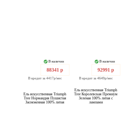
В наличии
В наличии
88341 р
92991 р
В кредит за 4417р/мес
В кредит за 4649р/мес
Ель искусственная Triumph
Ель искусственная Triumph
Tree Королевская Премиум
Tree Нормандия Пушистая
Зеленая 100% литая с
Заснеженная 100% литая
лампами