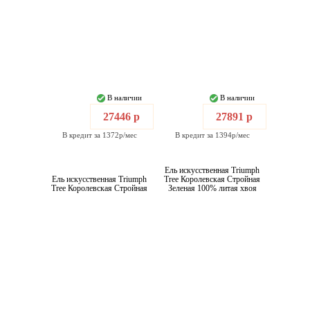
В наличии
В наличии
27446 р
27891 р
В кредит за 1372р/мес
В кредит за 1394р/мес
Ель искусственная Triumph
Ель искусственная Triumph
Tree Королевская Стройная
Tree Королевская Стройная
Зеленая 100% литая хвоя