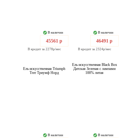
В наличии
В наличии
45561 р
46491 р
В кредит за 2278р/мес
В кредит за 2324р/мес
Ель искусственная Black Box
Ель искусственная Triumph
Датская Зеленая с лампами
Tree Триумф Норд
100% литая
В наличии
В наличии