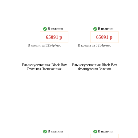
В наличии
В наличии
65091 р
65091 р
В кредит за 3254р/мес
В кредит за 3254р/мес
Ель искусственная Black Box
Ель искусственная Black Box
Стильная Заснеженная
Французская Зеленая
В наличии
В наличии