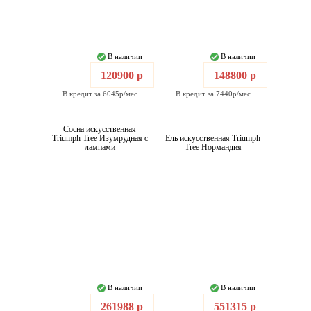
В наличии
В наличии
120900 р
148800 р
В кредит за 6045р/мес
В кредит за 7440р/мес
Сосна искусственная
Triumph Tree Изумрудная с
Ель искусственная Triumph
лампами
Tree Нормандия
В наличии
В наличии
261988 р
551315 р