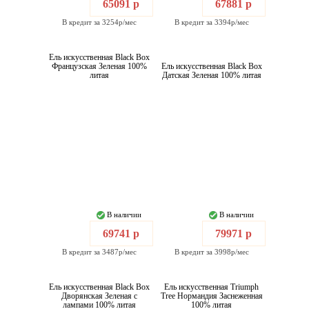
65091 р
67881 р
В кредит за 3254р/мес
В кредит за 3394р/мес
Ель искусственная Black Box
Французская Зеленая 100%
Ель искусственная Black Box
литая
Датская Зеленая 100% литая
В наличии
В наличии
69741 р
79971 р
В кредит за 3487р/мес
В кредит за 3998р/мес
Ель искусственная Black Box
Ель искусственная Triumph
Дворянская Зеленая с
Tree Нормандия Заснеженная
лампами 100% литая
100% литая