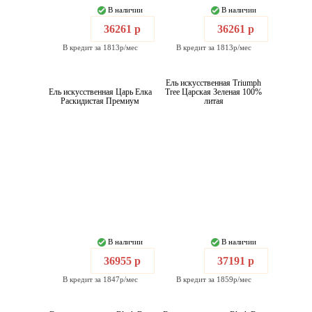
В наличии
В наличии
36261 р
36261 р
В кредит за 1813р/мес
В кредит за 1813р/мес
Ель искусственная Triumph
Ель искусственная Царь Елка
Tree Царская Зеленая 100%
Раскидистая Премиум
литая
В наличии
В наличии
36955 р
37191 р
В кредит за 1847р/мес
В кредит за 1859р/мес