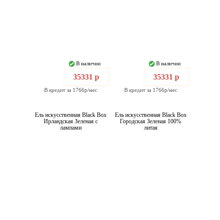
В наличии
В наличии
35331 р
35331 р
В кредит за 1766р/мес
В кредит за 1766р/мес
Ель искусственная Black Box
Ель искусственная Black Box
Ирландская Зеленая с
Городская Зеленая 100%
лампами
литая