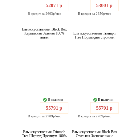
52071 р
53001 р
В кредит за 2603р/мес
В кредит за 2650р/мес
Ель искусственная Black Box
Карпатская Зеленая 100%
Ель искусственная Triumph
литая
Tree Нормандия стройная
В наличии
В наличии
55791 р
55791 р
В кредит за 2789р/мес
В кредит за 2789р/мес
Ель искусственная Triumph
Ель искусственная Black Box
Tree Шервуд Премиум 100%
Стильная Заснеженная с