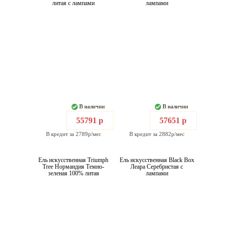
литая c лампами
лампами
В наличии
В наличии
55791 р
57651 р
В кредит за 2789р/мес
В кредит за 2882р/мес
Ель искусственная Triumph
Ель искусственная Black Box
Tree Нормандия Темно-
Леара Серебристая с
зеленая 100% литая
лампами