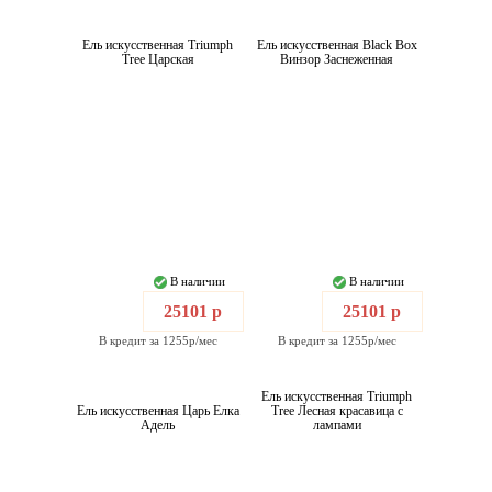
Ель искусственная Triumph
Ель искусственная Black Box
Tree Царская
Винзор Заснеженная
В наличии
В наличии
25101 р
25101 р
В кредит за 1255р/мес
В кредит за 1255р/мес
Ель искусственная Triumph
Ель искусственная Царь Елка
Tree Лесная красавица с
Адель
лампами