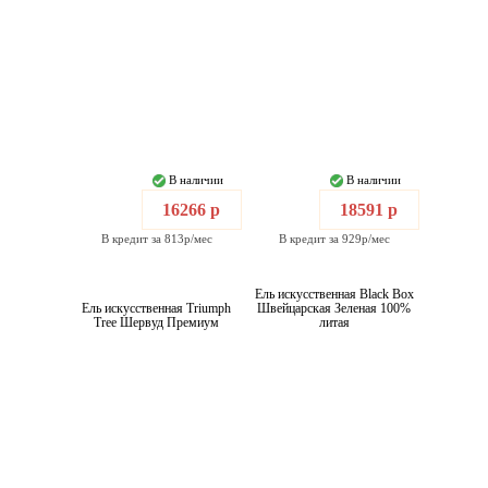
В наличии
В наличии
16266 р
18591 р
В кредит за 813р/мес
В кредит за 929р/мес
Ель искусственная Black Box
Ель искусственная Triumph
Швейцарская Зеленая 100%
Tree Шервуд Премиум
литая