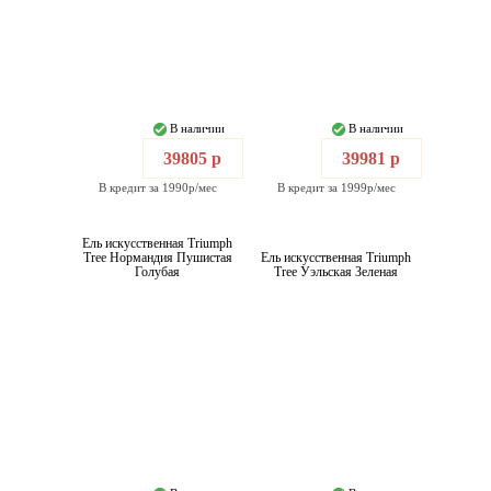
В наличии
В наличии
39805 р
39981 р
В кредит за 1990р/мес
В кредит за 1999р/мес
Ель искусственная Triumph
Tree Нормандия Пушистая
Ель искусственная Triumph
Голубая
Tree Уэльская Зеленая