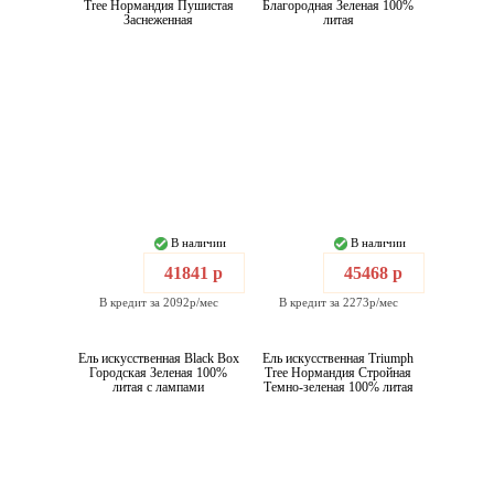
Tree Нормандия Пушистая
Благородная Зеленая 100%
Заснеженная
литая
В наличии
В наличии
41841 р
45468 р
В кредит за 2092р/мес
В кредит за 2273р/мес
Ель искусственная Black Box
Ель искусственная Triumph
Городская Зеленая 100%
Tree Нормандия Стройная
литая с лампами
Темно-зеленая 100% литая