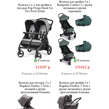
Коляска для двойни 2 в 1
Коляска 2 в 1 для двойни и
Bumprider Connect 3 с двумя
погодок Peg-Perego Book For
люльками и двумя
Two Porte Enfant
сидениями
В наличии
В наличии
123197 р
131412 р
В кредит за 6159р/мес
В кредит за 6570р/мес
Коляска для погодок 2 в 1
Коляска для двойни 2 в 1
Bugaboo Donkey 5 Twin с
Bugaboo Donkey 5 Twin с
люлькой и двумя
двумя люльками и двумя
прогулочными блоками
прогулочными блоками