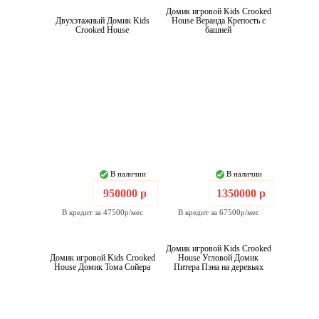
Домик игровой Kids Crooked
Двухэтажный Домик Kids
House Веранда Крепость с
Crooked House
башней
В наличии
В наличии
950000 р
1350000 р
В кредит за 47500р/мес
В кредит за 67500р/мес
Домик игровой Kids Crooked
Домик игровой Kids Crooked
House Угловой Домик
House Домик Тома Сойера
Питера Пэна на деревьях