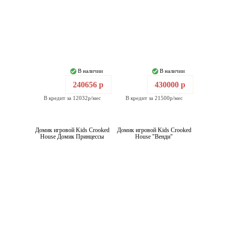
В наличии
В наличии
240656 р
430000 р
В кредит за 12032р/мес
В кредит за 21500р/мес
Домик игровой Kids Crooked
Домик игровой Kids Crooked
House Домик Принцессы
House "Венди"