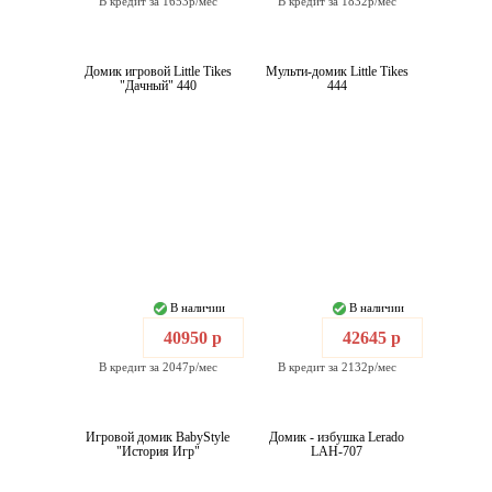
В кредит за 1653р/мес
В кредит за 1832р/мес
Домик игровой Little Tikes
Мульти-домик Little Tikes
"Дачный" 440
444
В наличии
В наличии
40950 р
42645 р
В кредит за 2047р/мес
В кредит за 2132р/мес
Игровой домик BabyStyle
Домик - избушка Lerado
"История Игр"
LAH-707