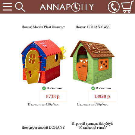
Домик Marian Plast Лилипут
Домик DOHANY 456
В наличии
В наличии
8738 р
13920 р
В кредит за 436р/мес
В кредит за 696р/мес
Игровой туннель BabyStyle
Дом деревенский DOHANY
"Маленький гений"