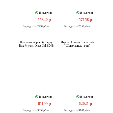
В наличии
В наличии
55840 р
57158 р
В кредит за 2792р/мес
В кредит за 2857р/мес
Комплекс игровой Happy
Игровой домик BabyStyle
Box Мульти-Хаус JM-804B
"Шоколадные игры"
В наличии
В наличии
61199 р
62021 р
В кредит за 3059р/мес
В кредит за 3101р/мес