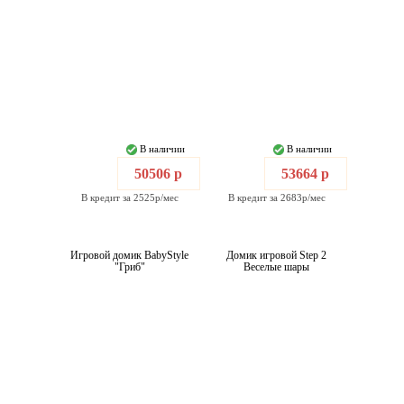
В наличии
В наличии
50506 р
53664 р
В кредит за 2525р/мес
В кредит за 2683р/мес
Игровой домик BabyStyle
Домик игровой Step 2
"Гриб"
Веселые шары