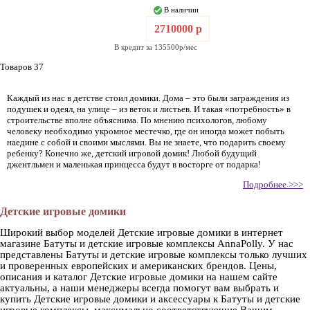
В наличии
2710000 р
В кредит за 135500р/мес
Товаров 37
Каждый из нас в детстве стоил домики. Дома – это были заграждения из
подушек и одеял, на улице – из веток и листьев. И такая «потребность» в
строительстве вполне объяснима. По мнению психологов, любому
человеку необходимо укромное местечко, где он иногда может побыть
наедине с собой и своими мыслями. Вы не знаете, что подарить своему
ребенку? Конечно же, детский игровой домик! Любой будущий
джентльмен и маленькая принцесса будут в восторге от подарка!
Подробнее >>>
Детские игровые домики
Широкий выбор моделей Детские игровые домики в интернет
магазине Батуты и детские игровые комплексы AnnaPolly. У нас
представлены Батуты и детские игровые комплексы только лучших
и проверенных европейских и американских брендов. Цены,
описания и каталог Детские игровые домики на нашем сайте
актуальны, а наши менеджеры всегда помогут вам выбрать и
купить Детские игровые домики и аксессуары к Батуты и детские
игровые комплексы, максимально соответствующие Вашим