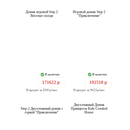
Домик игровой Step 2
Игровой домик Step 2
Веселые соседи
"Приключение"
В наличии
В наличии
171622 р
192510 р
В кредит за 8581р/мес
В кредит за 9625р/мес
Двухэтажный Домик
Step-2 Двухэтажный домик с
Принцессы Kids Crooked
горкой "Приключение"
House