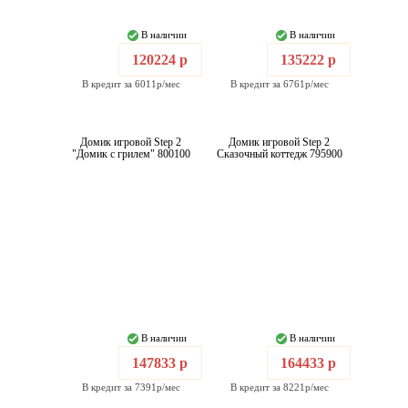
В наличии
В наличии
120224 р
135222 р
В кредит за 6011р/мес
В кредит за 6761р/мес
Домик игровой Step 2
Домик игровой Step 2
"Домик с грилем" 800100
Сказочный коттедж 795900
В наличии
В наличии
147833 р
164433 р
В кредит за 7391р/мес
В кредит за 8221р/мес