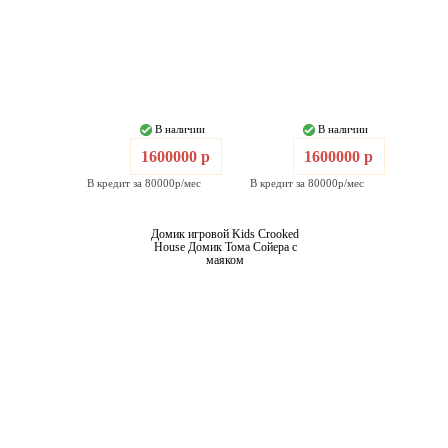
В наличии
В наличии
1600000 р
1600000 р
В кредит за 80000р/мес
В кредит за 80000р/мес
Домик игровой Kids Crooked
House Домик Тома Сойера с
маяком