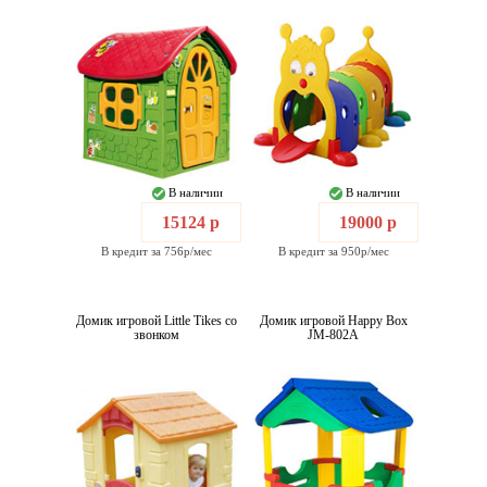
В наличии
В наличии
15124 р
19000 р
В кредит за 756р/мес
В кредит за 950р/мес
Домик игровой Little Tikes со
Домик игровой Happy Box
звонком
JM-802А