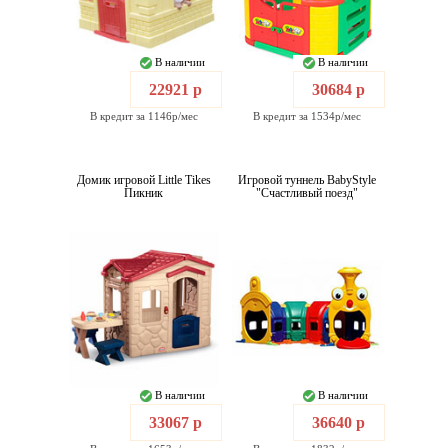
В наличии
В наличии
22921 р
30684 р
В кредит за 1146р/мес
В кредит за 1534р/мес
Домик игровой Little Tikes
Игровой туннель BabyStyle
Пикник
"Счастливый поезд"
В наличии
В наличии
33067 р
36640 р