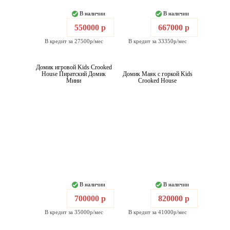
В наличии
В наличии
550000 р
667000 р
В кредит за 27500р/мес
В кредит за 33350р/мес
Домик игровой Kids Crooked
House Пиратский Домик
Домик Маяк с горкой Kids
Мини
Crooked House
В наличии
В наличии
700000 р
820000 р
В кредит за 35000р/мес
В кредит за 41000р/мес