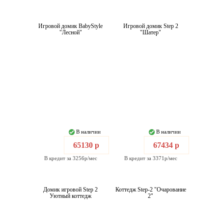
Игровой домик BabyStyle
Игровой домик Step 2
"Лесной"
"Шатер"
В наличии
В наличии
65130 р
67434 р
В кредит за 3256р/мес
В кредит за 3371р/мес
Домик игровой Step 2
Коттедж Step-2 "Очарование
Уютный коттедж
2"