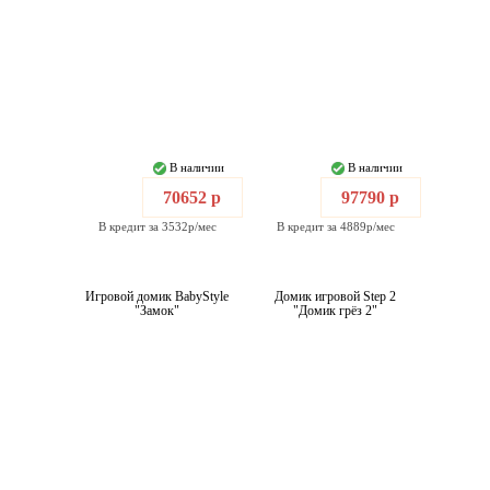
В наличии
В наличии
70652 р
97790 р
В кредит за 3532р/мес
В кредит за 4889р/мес
Игровой домик BabyStyle
Домик игровой Step 2
"Замок"
"Домик грёз 2"