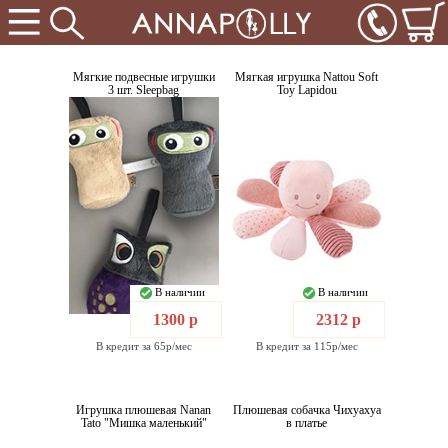
Мягкие подвесные игрушки
Мягкая игрушка Nattou Soft
3 шт. Sleepbag
Toy Lapidou
В наличии
В наличии
1300 р
2312 р
В кредит за 65р/мес
В кредит за 115р/мес
Игрушка плюшевая Nanan
Плюшевая собачка Чихуахуа
Tato "Мишка маленький"
в платье