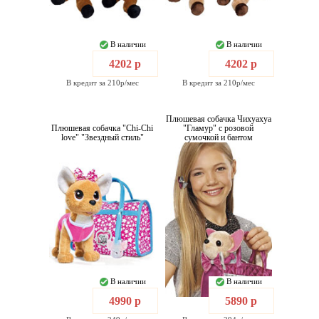
В наличии
В наличии
4202 р
4202 р
В кредит за 210р/мес
В кредит за 210р/мес
Плюшевая собачка Чихуахуа
Плюшевая собачка "Chi-Chi
"Гламур" с розовой
love" "Звездный стиль"
сумочкой и бантом
В наличии
В наличии
4990 р
5890 р