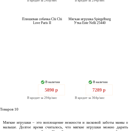
В кредит за 249р/мес
В кредит за 294р/мес
Плюшевая собачка Chi Chi
Мягкая игрушка Spiegelburg
Love Paris II
Утка Ente Nelli 25440
В наличии
В наличии
5890 р
7289 р
В кредит за 294р/мес
В кредит за 364р/мес
Товаров 10
Мягкие игрушки – это воплощение нежности и ласковой заботы мамы о
малыше. Долгое время считалось, что мягкие игрушки можно дарить