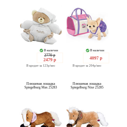
В наличии
В наличии
2770 р
4097 р
2479 р
В кредит за 123р/мес
В кредит за 204р/мес
Плюшевая лошадка
Плюшевая лошадка
Spiegelburg Max 25283
Spiegelburg Nixe 25285