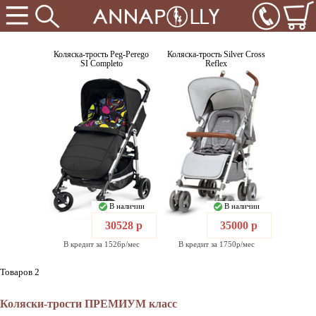
Коляска-трость Peg-Perego
Коляска-трость Silver Cross
SI Completo
Reflex
В наличии
В наличии
30528 р
35000 р
В кредит за 1526р/мес
В кредит за 1750р/мес
Товаров 2
Коляски-трости ПРЕМИУМ класс