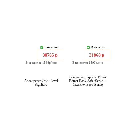
В наличии
В наличии
30765 р
31868 р
В кредит за 1538р/мес
В кредит за 1593р/мес
Детское автокресло Britax
Автокресло Joie i-Level
Romer Baby-Safe iSense +
Signiture
база Flex Base iSense