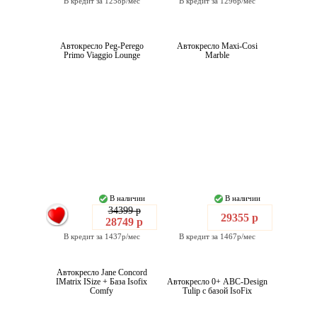
В кредит за 1258р/мес
В кредит за 1296р/мес
Автокресло Peg-Perego
Автокресло Maxi-Cosi
Primo Viaggio Lounge
Marble
В наличии
В наличии
34399 р
29355 р
28749 р
В кредит за 1437р/мес
В кредит за 1467р/мес
Автокресло Jane Concord
IMatrix ISize + База Isofix
Автокресло 0+ ABC-Design
Comfy
Tulip с базой IsoFix