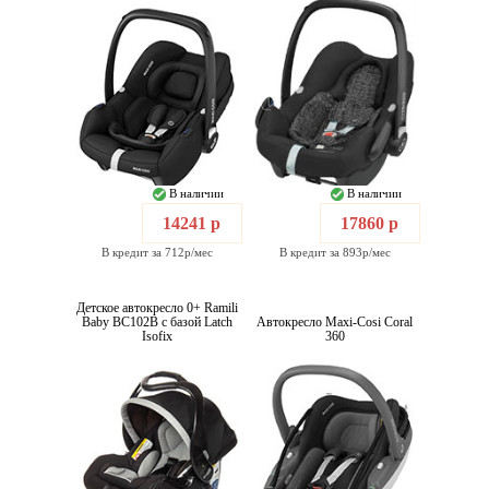
В наличии
В наличии
14241 р
17860 р
В кредит за 712р/мес
В кредит за 893р/мес
Детское автокресло 0+ Ramili
Baby BC102B с базой Latch
Автокресло Maxi-Cosi Coral
Isofix
360