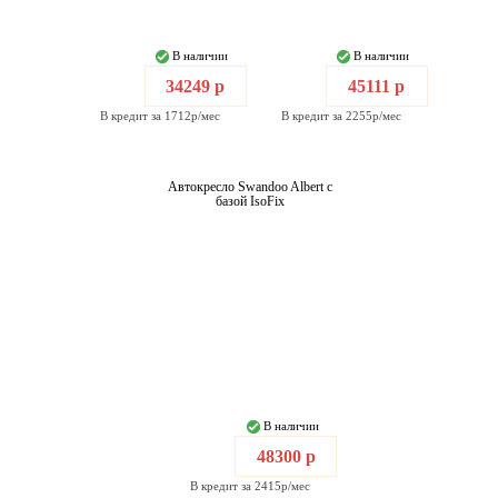
В наличии
В наличии
34249 р
45111 р
В кредит за 1712р/мес
В кредит за 2255р/мес
Автокресло Swandoo Albert с
базой IsoFix
В наличии
48300 р
В кредит за 2415р/мес