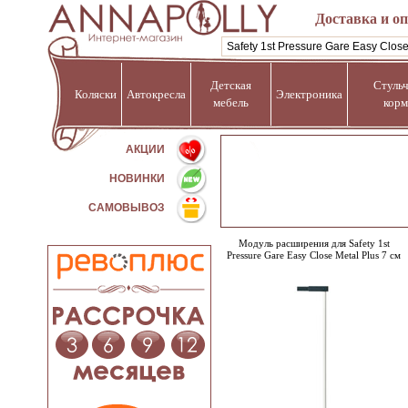
Доставка и о
Детская
Стульч
Коляски
Автокресла
Электроника
мебель
корм
%
АКЦИИ
НОВИНКИ
САМОВЫВОЗ
Модуль расширения для Safety 1st
Pressure Gare Easy Close Metal Plus 7 см