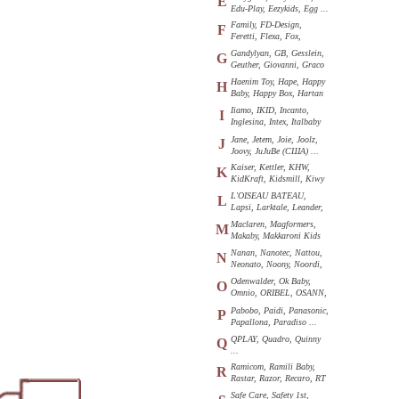
E
Edu-Play, Eezykids, Egg ...
Family, FD-Design,
F
Feretti, Flexa, Fox,
Funkids ...
Gandylyan, GB, Gesslein,
G
Geuther, Giovanni, Graco
...
Haenim Toy, Hape, Happy
H
Baby, Happy Box, Hartan
...
Iiamo, IKID, Incanto,
I
Inglesina, Intex, Italbaby
...
Jane, Jetem, Joie, Joolz,
J
Joovy, JuJuBe (США) ...
Kaiser, Kettler, KHW,
K
KidKraft, Kidsmill, Kiwy
...
L'OISEAU BATEAU,
L
Lapsi, Larktale, Leander,
Loon ...
Maclaren, Magformers,
M
Makaby, Makkaroni Kids
...
Nanan, Nanotec, Nattou,
N
Neonato, Noony, Noordi,
Nuk ...
Odenwalder, Ok Baby,
O
Omnio, ORIBEL, OSANN,
Oyster ...
Pabobo, Paidi, Panasonic,
P
Papallona, Paradiso ...
QPLAY, Quadro, Quinny
Q
...
Ramicom, Ramili Baby,
R
Rastar, Razor, Recaro, RT
...
Safe Care, Safety 1st,