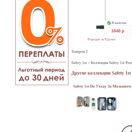
В наличии
1840 р
В кредит за 92р/мес
Товаров 2
Safety 1st
>
Коллекция Safety 1st Pre
Другие коллекции Safety 1st
Safety 1st По Уходу За Малышом