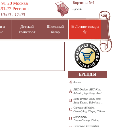
Корзина
№1
-91-20
Москва
-91-72
Регионы
пуста
10:00 - 17:00
и и
Детский
Школьный
🌼 Летние товары
ие
транспорт
базар
🌼
БРЕНДЫ
4
4moms ...
ABC-Design, ABC-King
A
Advesta, Agu Baby, Anel
...
Baby Brezza, Baby Dan,
B
Baby Expert, BabyAuto ...
Carmate Ailebebe,
C
Casualplay, Chepe, Chicco
...
DerDieDas,
D
DiaperChamp, Dickie,
Diono, DOHANY ...
Easygrow, EasyWalker,