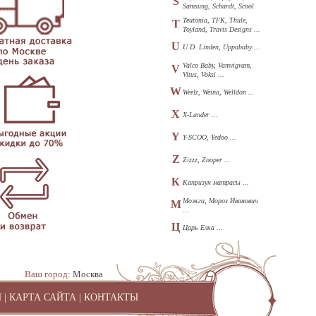
S
Samsung, Schardt, Scool
...
Teutonia, TFK, Thule,
T
Toyland, Travis Designs ...
U
U.D. Linden, Uppababy ...
Valco Baby, Vamvigvam,
V
Vitus, Voksi ...
W
Weelz, Weina, Welldon ...
X
X-Lander ...
Y
Y-SCOO, Yedoo ...
Z
Zizzz, Zooper ...
К
Капризун матрасы ...
Можга, Мороз Иванович
М
...
Ц
Царь Елка ...
Ваш город:
Москва
И
|
КАРТА САЙТА
|
КОНТАКТЫ